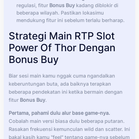
regulasi, fitur
Bonus Buy
kadang diblokir di
beberapa wilayah. Pastikan lokasimu
mendukung fitur ini sebelum terlalu berharap.
Strategi Main RTP Slot
Power Of Thor Dengan
Bonus Buy
Biar sesi main kamu nggak cuma ngandalkan
keberuntungan buta, ada baiknya terapkan
beberapa pendekatan ini ketika bermain dengan
fitur
Bonus Buy
.
Pertama, pahami dulu alur base game-nya.
Cobalah main versi biasa dulu beberapa putaran.
Rasakan frekuensi kemunculan wild dan scatter. Ini
bakal kasih kamu "feel" tentang game-nya sebelum