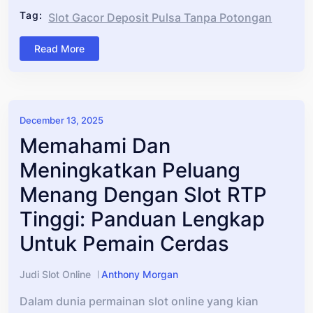
Tag:
Slot Gacor Deposit Pulsa Tanpa Potongan
Read More
December 13, 2025
Memahami Dan
Meningkatkan Peluang
Menang Dengan Slot RTP
Tinggi: Panduan Lengkap
Untuk Pemain Cerdas
Judi Slot Online
Anthony Morgan
Dalam dunia permainan slot online yang kian