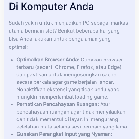
Di Komputer Anda
Sudah yakin untuk menjadikan PC sebagai markas
utama bermain slot? Berikut beberapa hal yang
bisa Anda lakukan untuk pengalaman yang
optimal:
Optimalkan Browser Anda:
Gunakan browser
terbaru (seperti Chrome, Firefox, atau Edge)
dan pastikan untuk mengosongkan cache
secara berkala agar game berjalan lancar.
Nonaktifkan ekstensi yang tidak perlu yang
mungkin memperlambat loading game.
Perhatikan Pencahayaan Ruangan:
Atur
pencahayaan ruangan agar tidak menyilaukan
dan tidak memantul di layar. Ini mengurangi
kelelahan mata selama sesi bermain yang lama.
Gunakan Perangkat Input yang Nyaman: