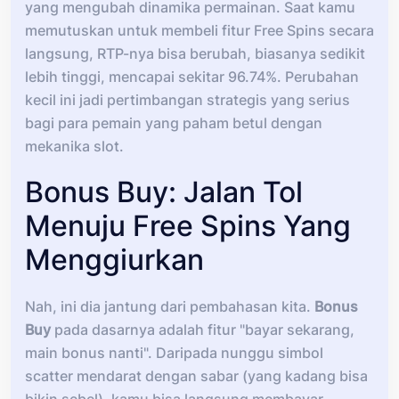
yang mengubah dinamika permainan. Saat kamu
memutuskan untuk membeli fitur Free Spins secara
langsung, RTP-nya bisa berubah, biasanya sedikit
lebih tinggi, mencapai sekitar 96.74%. Perubahan
kecil ini jadi pertimbangan strategis yang serius
bagi para pemain yang paham betul dengan
mekanika slot.
Bonus Buy: Jalan Tol
Menuju Free Spins Yang
Menggiurkan
Nah, ini dia jantung dari pembahasan kita.
Bonus
Buy
pada dasarnya adalah fitur "bayar sekarang,
main bonus nanti". Daripada nunggu simbol
scatter mendarat dengan sabar (yang kadang bisa