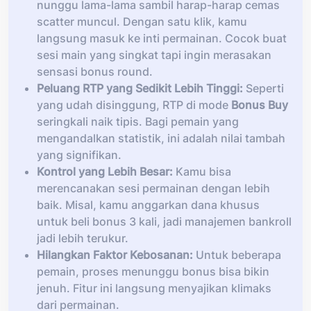
nunggu lama-lama sambil harap-harap cemas
scatter muncul. Dengan satu klik, kamu
langsung masuk ke inti permainan. Cocok buat
sesi main yang singkat tapi ingin merasakan
sensasi bonus round.
Peluang RTP yang Sedikit Lebih Tinggi:
Seperti
yang udah disinggung, RTP di mode
Bonus Buy
seringkali naik tipis. Bagi pemain yang
mengandalkan statistik, ini adalah nilai tambah
yang signifikan.
Kontrol yang Lebih Besar:
Kamu bisa
merencanakan sesi permainan dengan lebih
baik. Misal, kamu anggarkan dana khusus
untuk beli bonus 3 kali, jadi manajemen bankroll
jadi lebih terukur.
Hilangkan Faktor Kebosanan:
Untuk beberapa
pemain, proses menunggu bonus bisa bikin
jenuh. Fitur ini langsung menyajikan klimaks
dari permainan.