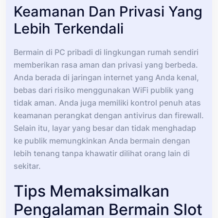
Keamanan Dan Privasi Yang
Lebih Terkendali
Bermain di PC pribadi di lingkungan rumah sendiri
memberikan rasa aman dan privasi yang berbeda.
Anda berada di jaringan internet yang Anda kenal,
bebas dari risiko menggunakan WiFi publik yang
tidak aman. Anda juga memiliki kontrol penuh atas
keamanan perangkat dengan antivirus dan firewall.
Selain itu, layar yang besar dan tidak menghadap
ke publik memungkinkan Anda bermain dengan
lebih tenang tanpa khawatir dilihat orang lain di
sekitar.
Tips Memaksimalkan
Pengalaman Bermain Slot