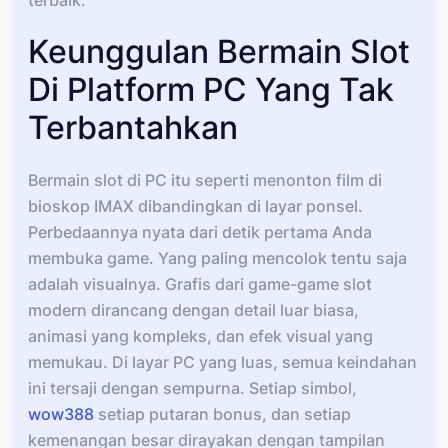
terbaik.
Keunggulan Bermain Slot
Di Platform PC Yang Tak
Terbantahkan
Bermain slot di PC itu seperti menonton film di
bioskop IMAX dibandingkan di layar ponsel.
Perbedaannya nyata dari detik pertama Anda
membuka game. Yang paling mencolok tentu saja
adalah visualnya. Grafis dari game-game slot
modern dirancang dengan detail luar biasa,
animasi yang kompleks, dan efek visual yang
memukau. Di layar PC yang luas, semua keindahan
ini tersaji dengan sempurna. Setiap simbol,
wow388
setiap putaran bonus, dan setiap
kemenangan besar dirayakan dengan tampilan