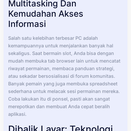
Multitasking Dan
Kemudahan Akses
Informasi
Salah satu kelebihan terbesar PC adalah
kemampuannya untuk menjalankan banyak hal
sekaligus. Saat bermain slot, Anda bisa dengan
mudah membuka tab browser lain untuk mencatat
riwayat permainan, membaca panduan strategi,
atau sekadar bersosialisasi di forum komunitas.
Banyak pemain yang juga membuka spreadsheet
sederhana untuk melacak sesi permainan mereka.
Coba lakukan itu di ponsel, pasti akan sangat
merepotkan dan membuat Anda cepat beralih
aplikasi.
Dibalik Layar: Teknologi