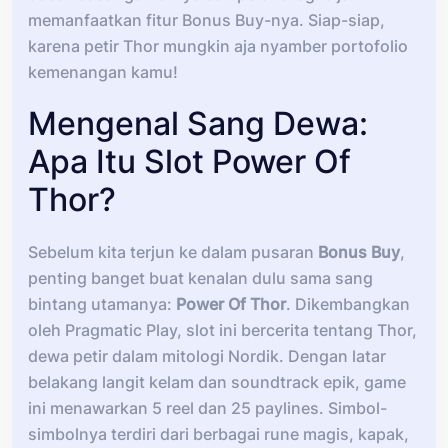
memanfaatkan fitur Bonus Buy-nya. Siap-siap,
karena petir Thor mungkin aja nyamber portofolio
kemenangan kamu!
Mengenal Sang Dewa:
Apa Itu Slot Power Of
Thor?
Sebelum kita terjun ke dalam pusaran
Bonus Buy
,
penting banget buat kenalan dulu sama sang
bintang utamanya:
Power Of Thor
. Dikembangkan
oleh Pragmatic Play, slot ini bercerita tentang Thor,
dewa petir dalam mitologi Nordik. Dengan latar
belakang langit kelam dan soundtrack epik, game
ini menawarkan 5 reel dan 25 paylines. Simbol-
simbolnya terdiri dari berbagai rune magis, kapak,