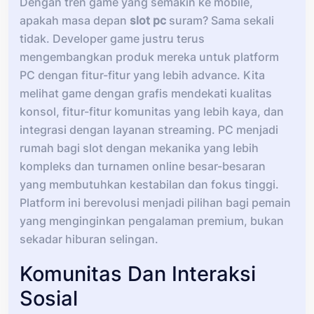
Dengan tren game yang semakin ke mobile,
apakah masa depan
slot pc
suram? Sama sekali
tidak. Developer game justru terus
mengembangkan produk mereka untuk platform
PC dengan fitur-fitur yang lebih advance. Kita
melihat game dengan grafis mendekati kualitas
konsol, fitur-fitur komunitas yang lebih kaya, dan
integrasi dengan layanan streaming. PC menjadi
rumah bagi slot dengan mekanika yang lebih
kompleks dan turnamen online besar-besaran
yang membutuhkan kestabilan dan fokus tinggi.
Platform ini berevolusi menjadi pilihan bagi pemain
yang menginginkan pengalaman premium, bukan
sekadar hiburan selingan.
Komunitas Dan Interaksi
Sosial