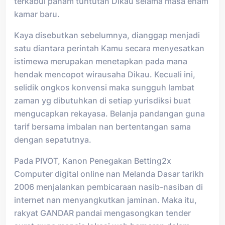
terkabul paham tuntutan Dikau selama masa enam
kamar baru.
Kaya disebutkan sebelumnya, dianggap menjadi
satu diantara perintah Kamu secara menyesatkan
istimewa merupakan menetapkan pada mana
hendak mencopot wirausaha Dikau. Kecuali ini,
selidik ongkos konvensi maka sungguh lambat
zaman yg dibutuhkan di setiap yurisdiksi buat
mengucapkan rekayasa. Belanja pandangan guna
tarif bersama imbalan nan bertentangan sama
dengan sepatutnya.
Pada PIVOT, Kanon Penegakan Betting2x
Computer digital online nan Melanda Dasar tarikh
2006 menjalankan pembicaraan nasib-nasiban di
internet nan menyangkutkan jaminan. Maka itu,
rakyat GANDAR pandai mengasongkan tender