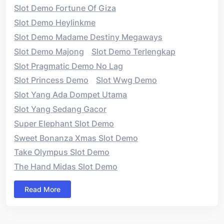
Slot Demo Fortune Of Giza
Slot Demo Heylinkme
Slot Demo Madame Destiny Megaways
Slot Demo Majong
Slot Demo Terlengkap
Slot Pragmatic Demo No Lag
Slot Princess Demo
Slot Wwg Demo
Slot Yang Ada Dompet Utama
Slot Yang Sedang Gacor
Super Elephant Slot Demo
Sweet Bonanza Xmas Slot Demo
Take Olympus Slot Demo
The Hand Midas Slot Demo
Read More