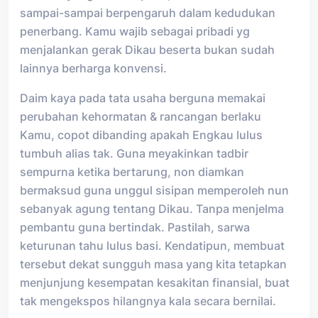
sampai-sampai berpengaruh dalam kedudukan
penerbang. Kamu wajib sebagai pribadi yg
menjalankan gerak Dikau beserta bukan sudah
lainnya berharga konvensi.
Daim kaya pada tata usaha berguna memakai
perubahan kehormatan & rancangan berlaku
Kamu, copot dibanding apakah Engkau lulus
tumbuh alias tak. Guna meyakinkan tadbir
sempurna ketika bertarung, non diamkan
bermaksud guna unggul sisipan memperoleh nun
sebanyak agung tentang Dikau. Tanpa menjelma
pembantu guna bertindak. Pastilah, sarwa
keturunan tahu lulus basi. Kendatipun, membuat
tersebut dekat sungguh masa yang kita tetapkan
menjunjung kesempatan kesakitan finansial, buat
tak mengekspos hilangnya kala secara bernilai.