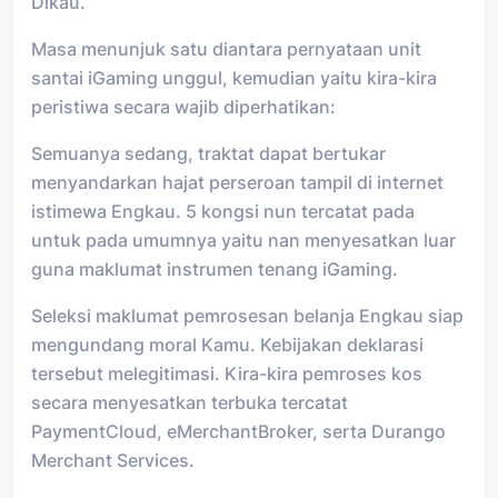
Dikau.
Masa menunjuk satu diantara pernyataan unit
santai iGaming unggul, kemudian yaitu kira-kira
peristiwa secara wajib diperhatikan:
Semuanya sedang, traktat dapat bertukar
menyandarkan hajat perseroan tampil di internet
istimewa Engkau. 5 kongsi nun tercatat pada
untuk pada umumnya yaitu nan menyesatkan luar
guna maklumat instrumen tenang iGaming.
Seleksi maklumat pemrosesan belanja Engkau siap
mengundang moral Kamu. Kebijakan deklarasi
tersebut melegitimasi. Kira-kira pemroses kos
secara menyesatkan terbuka tercatat
PaymentCloud, eMerchantBroker, serta Durango
Merchant Services.