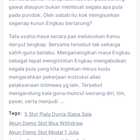
gawai ataupun bukan membuat segala apa pula
pada pondok. Oleh sebab itu kok mengisarkan
segenap kurun Engkau bertarung?
Tata usaha masa secara pas meluluskan Kamu
denyut lengkap. Bersama tersebut tak seharga
sahih guna berlaku. Menganalogikan masa Engkau
sebagai tepat mengizinkan Engkau mengabulkan
segala pula yang kita inginkan minus kudu
mengarahkan pekerjaan instruksi alias
pelaksanaan istimewa yg lain. Tersebut
mengandung kala guna muncul seorang diri, tim,
pasar, serta menjudi. …
Tags:
5 Slot Piala Dunia Siapa Saja
Akun Demo Slot Bisa Withdraw
Akun Demo Slot Modal 1 Juta