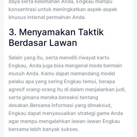
daya serta kelemahan Anda, Engkau mampu
konsentrasi untuk meningkatkan aspek-aspek
khusus internal permainan Anda.
3. Menyamakan Taktik
Berdasar Lawan
Selain yang itu, serta meneliti riwayat kartu
Engkau, Anda juga bisa mengenal mode bermain
musuh Anda. Kamu dapat memandang model
pelaku apa yang sering Engkau temui, berapa
agresif orang-orang itu di dalam menjalankan judi,
serta gimana mereka bereaksi tentang
desakan.Bersama informasi yang dimaksud,
Engkau dapat menyesuaikan strategi game Anda
agar mampu mengalahkan lawan-lawan Engkau
bersama lebih banyak sukses.