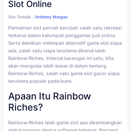
Slot Online
Slot Terbaik
Anthony Morgan
Permainan slot pernah berubah salah satu rekreasi
terkenal dalam kelompok penggemar judi online.
Serta demikian melimpah alternatif game slot siapa
ada, salah satu siapa terutama dikenal ialah
Rainbow Riches. Internal karangan ini satu, kita
akan mengulas lebih besar di dalam tentang
Rainbow Riches, salah satu game slot gacor siapa
terutama populer pada bumi.
Apaan Itu Rainbow
Riches?
Rainbow Riches ialah game slot apa dikembangkan
oleh korporasi device software terkenal, Barcrest.