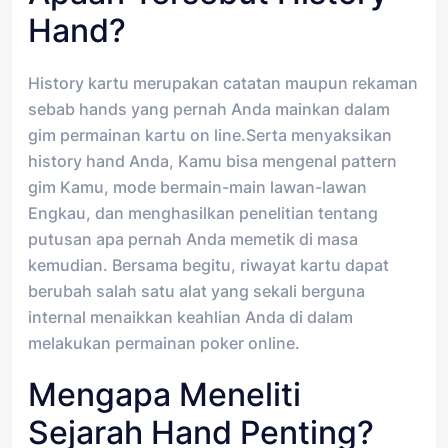
Hand?
History kartu merupakan catatan maupun rekaman
sebab hands yang pernah Anda mainkan dalam
gim permainan kartu on line.Serta menyaksikan
history hand Anda, Kamu bisa mengenal pattern
gim Kamu, mode bermain-main lawan-lawan
Engkau, dan menghasilkan penelitian tentang
putusan apa pernah Anda memetik di masa
kemudian. Bersama begitu, riwayat kartu dapat
berubah salah satu alat yang sekali berguna
internal menaikkan keahlian Anda di dalam
melakukan permainan poker online.
Mengapa Meneliti
Sejarah Hand Penting?