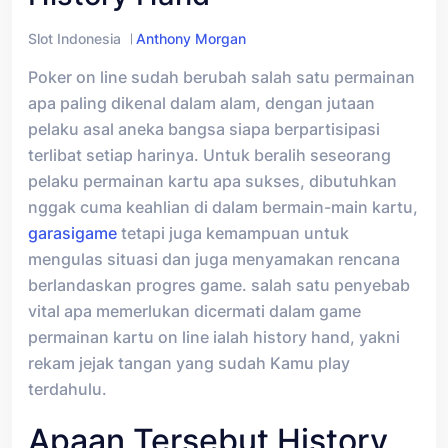
Slot Indonesia
Anthony Morgan
Poker on line sudah berubah salah satu permainan
apa paling dikenal dalam alam, dengan jutaan
pelaku asal aneka bangsa siapa berpartisipasi
terlibat setiap harinya. Untuk beralih seseorang
pelaku permainan kartu apa sukses, dibutuhkan
nggak cuma keahlian di dalam bermain-main kartu,
garasigame
tetapi juga kemampuan untuk
mengulas situasi dan juga menyamakan rencana
berlandaskan progres game. salah satu penyebab
vital apa memerlukan dicermati dalam game
permainan kartu on line ialah history hand, yakni
rekam jejak tangan yang sudah Kamu play
terdahulu.
Apaan Tersebut History