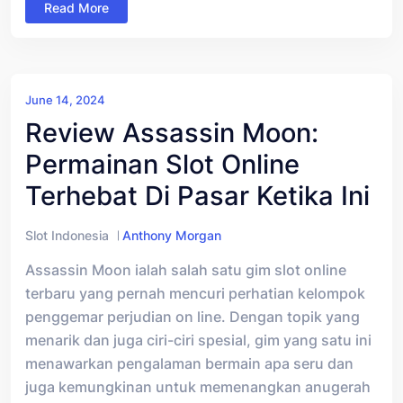
Read More
June 14, 2024
Review Assassin Moon:
Permainan Slot Online
Terhebat Di Pasar Ketika Ini
Slot Indonesia
Anthony Morgan
Assassin Moon ialah salah satu gim slot online
terbaru yang pernah mencuri perhatian kelompok
penggemar perjudian on line. Dengan topik yang
menarik dan juga ciri-ciri spesial, gim yang satu ini
menawarkan pengalaman bermain apa seru dan
juga kemungkinan untuk memenangkan anugerah