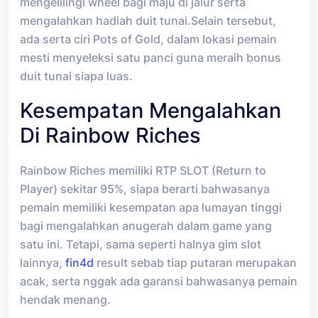
mengelilingi wheel bagi maju di jalur serta
mengalahkan hadiah duit tunai.Selain tersebut,
ada serta ciri Pots of Gold, dalam lokasi pemain
mesti menyeleksi satu panci guna meraih bonus
duit tunai siapa luas.
Kesempatan Mengalahkan
Di Rainbow Riches
Rainbow Riches memiliki RTP SLOT (Return to
Player) sekitar 95%, siapa berarti bahwasanya
pemain memiliki kesempatan apa lumayan tinggi
bagi mengalahkan anugerah dalam game yang
satu ini. Tetapi, sama seperti halnya gim slot
lainnya,
fin4d
result sebab tiap putaran merupakan
acak, serta nggak ada garansi bahwasanya pemain
hendak menang.