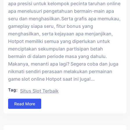
apa presisi untuk kelompok pecinta taruhan online
apa menelusuri pengetahuan bermain-main apa
seru dan menghasilkan.Serta grafis apa memukau,
gameplay siapa seru, fitur bonus yang
menghasilkan, serta kejayaan apa menjanjikan,
Hotpot memiliki semua yang diperlukan untuk
menciptakan sekumpulan partisipan betah
bermain di dalam periode masa yang dahulu.
Makanya, menanti apa lagi? Segera coba dan juga
nikmati sendiri perasaan melakukan permainan
game slot online Hotpot saat ini juga!…
Tag:
Situs Slot Terbaik
Read More