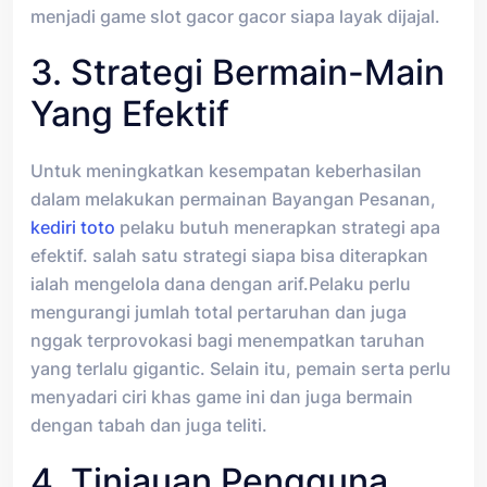
menjadi game slot gacor gacor siapa layak dijajal.
3. Strategi Bermain-Main
Yang Efektif
Untuk meningkatkan kesempatan keberhasilan
dalam melakukan permainan Bayangan Pesanan,
kediri toto
pelaku butuh menerapkan strategi apa
efektif. salah satu strategi siapa bisa diterapkan
ialah mengelola dana dengan arif.Pelaku perlu
mengurangi jumlah total pertaruhan dan juga
nggak terprovokasi bagi menempatkan taruhan
yang terlalu gigantic. Selain itu, pemain serta perlu
menyadari ciri khas game ini dan juga bermain
dengan tabah dan juga teliti.
4. Tinjauan Pengguna