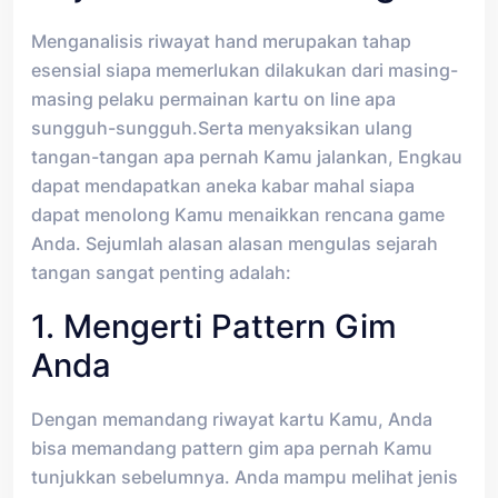
Menganalisis riwayat hand merupakan tahap
esensial siapa memerlukan dilakukan dari masing-
masing pelaku permainan kartu on line apa
sungguh-sungguh.Serta menyaksikan ulang
tangan-tangan apa pernah Kamu jalankan, Engkau
dapat mendapatkan aneka kabar mahal siapa
dapat menolong Kamu menaikkan rencana game
Anda. Sejumlah alasan alasan mengulas sejarah
tangan sangat penting adalah:
1. Mengerti Pattern Gim
Anda
Dengan memandang riwayat kartu Kamu, Anda
bisa memandang pattern gim apa pernah Kamu
tunjukkan sebelumnya. Anda mampu melihat jenis