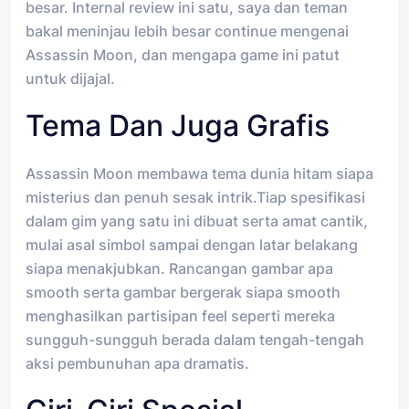
besar. Internal review ini satu, saya dan teman
bakal meninjau lebih besar continue mengenai
Assassin Moon, dan mengapa game ini patut
untuk dijajal.
Tema Dan Juga Grafis
Assassin Moon membawa tema dunia hitam siapa
misterius dan penuh sesak intrik.Tiap spesifikasi
dalam gim yang satu ini dibuat serta amat cantik,
mulai asal simbol sampai dengan latar belakang
siapa menakjubkan. Rancangan gambar apa
smooth serta gambar bergerak siapa smooth
menghasilkan partisipan feel seperti mereka
sungguh-sungguh berada dalam tengah-tengah
aksi pembunuhan apa dramatis.