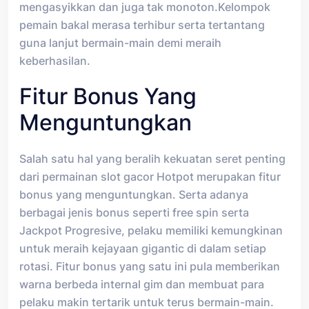
mengasyikkan dan juga tak monoton.Kelompok
pemain bakal merasa terhibur serta tertantang
guna lanjut bermain-main demi meraih
keberhasilan.
Fitur Bonus Yang
Menguntungkan
Salah satu hal yang beralih kekuatan seret penting
dari permainan slot gacor Hotpot merupakan fitur
bonus yang menguntungkan. Serta adanya
berbagai jenis bonus seperti free spin serta
Jackpot Progresive, pelaku memiliki kemungkinan
untuk meraih kejayaan gigantic di dalam setiap
rotasi. Fitur bonus yang satu ini pula memberikan
warna berbeda internal gim dan membuat para
pelaku makin tertarik untuk terus bermain-main.