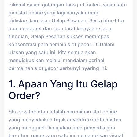
dikenal dalam golongan fans judi onlen. salah satu
gim slot online yang lagi banyak orang
didiskusikan ialah Gelap Pesanan. Serta fitur-fitur
apa menggaet dan juga taraf kejayaan siapa
tinggian, Gelap Pesanan sukses merampas
konsentrasi para pemain slot gacor. Di Dalam
ulasan yang satu ini, kita semua akan
mendiskusikan melalui mendalam perihal
permainan slot gacor berbunyi nyaring ini.
1. Apaan Yang Itu Gelap
Order?
Shadow Perintah adalah permainan slot online
yang menyediakan topik adventure serta misteri
yang menggaet.Dimajukan oleh penyedia gim
tersohor, game yang satu ini memamerkan visual