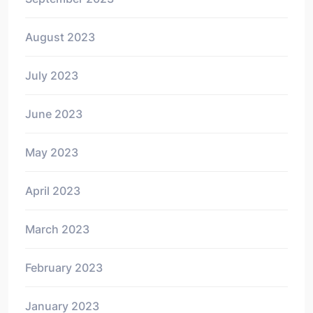
August 2023
July 2023
June 2023
May 2023
April 2023
March 2023
February 2023
January 2023