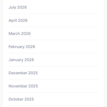
July 2026
April 2026
March 2026
February 2026
January 2026
December 2025
November 2025
October 2025