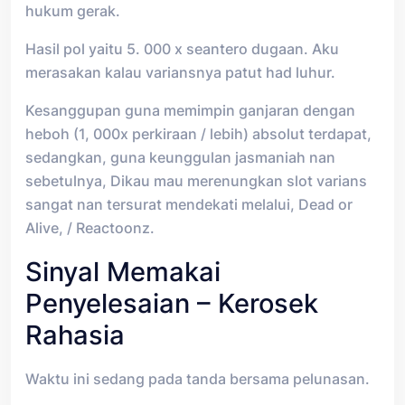
hukum gerak.
Hasil pol yaitu 5. 000 x seantero dugaan. Aku
merasakan kalau variansnya patut had luhur.
Kesanggupan guna memimpin ganjaran dengan
heboh (1, 000x perkiraan / lebih) absolut terdapat,
sedangkan, guna keunggulan jasmaniah nan
sebetulnya, Dikau mau merenungkan slot varians
sangat nan tersurat mendekati melalui, Dead or
Alive, / Reactoonz.
Sinyal Memakai
Penyelesaian – Kerosek
Rahasia
Waktu ini sedang pada tanda bersama pelunasan.