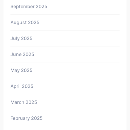
September 2025
August 2025
July 2025
June 2025
May 2025
April 2025
March 2025
February 2025