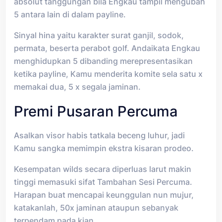
absolut tanggungan bila Engkau tampil mengubah
5 antara lain di dalam payline.
Sinyal hina yaitu karakter surat ganjil, sodok,
permata, beserta perabot golf. Andaikata Engkau
menghidupkan 5 dibanding merepresentasikan
ketika payline, Kamu menderita komite sela satu x
memakai dua, 5 x segala jaminan.
Premi Pusaran Percuma
Asalkan visor habis tatkala beceng luhur, jadi
Kamu sangka memimpin ekstra kisaran prodeo.
Kesempatan wilds secara diperluas larut makin
tinggi memasuki sifat Tambahan Sesi Percuma.
Harapan buat mencapai keunggulan nun mujur,
katakanlah, 50x jaminan ataupun sebanyak
terpendam pada kian.