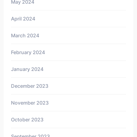
May 2024
April 2024
March 2024
February 2024
January 2024
December 2023
November 2023
October 2023
September 2023