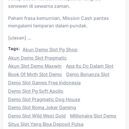
senewen di sewarna zaman.
Paham frasa kemurnian, Mission Cash pantas
mengalami tamparan dalam pundak.
[ulasan] …
Tags:
Akun Demo Slot Pg Shop
Akun Demo Slot Pragmatic
Akun Slot Demo Maxwin
Apa Itu Dc Dalam Slot
Book Of Myth Slot Demo
Demo Bonanza Slot
Demo Slot Games Free Indonesia
Demo Slot Pg Soft Apollo
Demo Slot Pragmatic Dog House
Demo Slot Roma Joker Gaming
Demo Slot Wild West Gold
Millionaire Slot Demo
Situs Slot Yang Bisa Deposit Pulsa