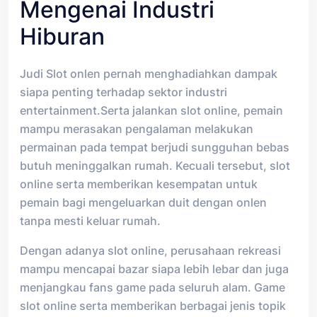
Mengenai Industri
Hiburan
Judi Slot onlen pernah menghadiahkan dampak
siapa penting terhadap sektor industri
entertainment.Serta jalankan slot online, pemain
mampu merasakan pengalaman melakukan
permainan pada tempat berjudi sungguhan bebas
butuh meninggalkan rumah. Kecuali tersebut, slot
online serta memberikan kesempatan untuk
pemain bagi mengeluarkan duit dengan onlen
tanpa mesti keluar rumah.
Dengan adanya slot online, perusahaan rekreasi
mampu mencapai bazar siapa lebih lebar dan juga
menjangkau fans game pada seluruh alam. Game
slot online serta memberikan berbagai jenis topik