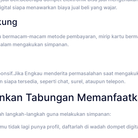
tal siapa menawarkan biaya jual beli yang wajar.
kung
u bermacam-macam metode pembayaran, mirip kartu bermain
s dalam mengakukan simpanan.
responsif.Jika Engkau menderita permasalahan saat mengaku
apa tersedia, seperti chat, surel, ataupun telepon.
nkan Tabungan Memanfaatka
ialah langkah-langkah guna melakukan simpanan:
amu tidak lagi punya profil, daftarlah di wadah dompet digi