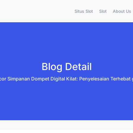
Situs Slot
Slot
About Us
Blog Detail
cor Simpanan Dompet Digital Kilat: Penyelesaian Terhebat