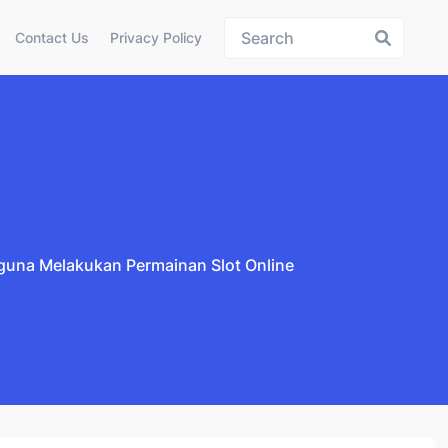
Contact Us
Privacy Policy
 guna Melakukan Permainan Slot Online