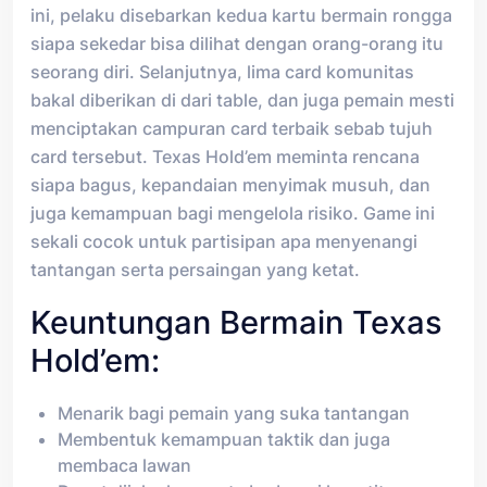
ini, pelaku disebarkan kedua kartu bermain rongga
siapa sekedar bisa dilihat dengan orang-orang itu
seorang diri. Selanjutnya, lima card komunitas
bakal diberikan di dari table, dan juga pemain mesti
menciptakan campuran card terbaik sebab tujuh
card tersebut. Texas Hold’em meminta rencana
siapa bagus, kepandaian menyimak musuh, dan
juga kemampuan bagi mengelola risiko. Game ini
sekali cocok untuk partisipan apa menyenangi
tantangan serta persaingan yang ketat.
Keuntungan Bermain Texas
Hold’em:
Menarik bagi pemain yang suka tantangan
Membentuk kemampuan taktik dan juga
membaca lawan