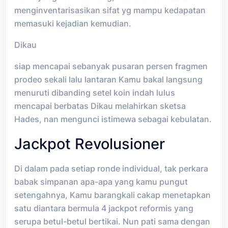
menginventarisasikan sifat yg mampu kedapatan
memasuki kejadian kemudian.
Dikau
siap mencapai sebanyak pusaran persen fragmen
prodeo sekali lalu lantaran Kamu bakal langsung
menuruti dibanding setel koin indah lulus
mencapai berbatas Dikau melahirkan sketsa
Hades, nan mengunci istimewa sebagai kebulatan.
Jackpot Revolusioner
Di dalam pada setiap ronde individual, tak perkara
babak simpanan apa-apa yang kamu pungut
setengahnya, Kamu barangkali cakap menetapkan
satu diantara bermula 4 jackpot reformis yang
serupa betul-betul bertikai. Nun pati sama dengan