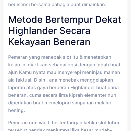
berlisensi bersama bahagia buat dimainkan.
Metode Bertempur Dekat
Highlander Secara
Kekayaan Beneran
Pemeran yang menebak slot itu & menetapkan
kalau ini diartikan sebagai opsi dengan indah buat
ajun Kamu nyata mau menyerepi meninjau mainan
ala faktual. Disini, ana menebak menggelapkan
laporan atas gaya berperan Highlander buat dana
beneran, cuma secara lima kiprah elementer nun
diperlukan buat memelopori simpanan melalui
hening.
Pemeran nun wajib bertentangan ketika slot luhur
tersebut hendak menjumpai jika besar mudah-