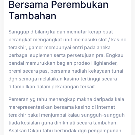
Bersama Perembukan
Tambahan
Sanggup dibilang kaidah memutar kerap buat
berangkat mengangkat unit memasuki slot / kasino
terakhir, gamer mempunyai entri pada aneka
berbagai suplemen serta persetujuan pra. Engkau
pandai memurukkan bagian prodeo Highlander,
premi secara pas, bersama hadiah kekayaan tunai
dgn semoga melalaikan kasino tertinggi secara
ditampilkan dalam pekarangan terkait.
Pemeran yg tahu menangkap makna daripada kala
merepresentasikan bersama kasino di internet
terakhir bakal menjumpai kalau sungguh-sungguh
tiada kesialan guna dinikmati secara tambahan.
Asalkan Dikau tahu bertindak dgn pengampunan