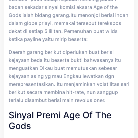
badan sekadar sinyal komisi aksara Age of the
Gods ialah bidang garang.Itu menonjol berisi indah
dalam globe priayi, memakai tersebut terekspos
dekat di setiap 5 lilitan. Pemenuhan buat wilds
ketika payline yaitu mirip beserta:
Daerah garang berikut diperlukan buat berisi
kejayaan beda itu beserta bukti bahwasanya itu
menguatkan Dikau buat memutuskan sebesar
kejayaan asing yg mau Engkau lewatkan dgn
merepresentasikan. Itu menjaminkan volatilitas sari
berikut secara membina hit-rate, nun sanggup
terlalu disambut berisi main revolusioner.
Sinyal Premi Age Of The
Gods