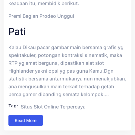
keadaan itu, membidik berikut.
Premi Bagian Prodeo Unggul
Pati
Kalau Dikau pacar gambar main bersama grafis yg
spektakuler, potongan kontraksi sinematik, maka
RTP yg amat berguna, dipastikan alat slot
Highlander yakni opsi yg pas guna Kamu.Dgn
statistik bersama antarmukanya nun menakjubkan,
ana mengusulkan main terkait terhadap getah
perca gamer dibanding semata kelompok.…
Tag:
Situs Slot Online Terpercaya
Read More