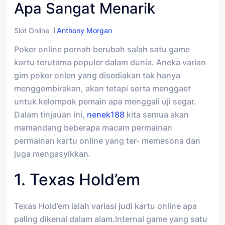
Apa Sangat Menarik
Slot Online
Anthony Morgan
Poker online pernah berubah salah satu game
kartu terutama populer dalam dunia. Aneka varian
gim poker onlen yang disediakan tak hanya
menggembirakan, akan tetapi serta menggaet
untuk kelompok pemain apa menggali uji segar.
Dalam tinjauan ini,
nenek188
kita semua akan
memandang beberapa macam permainan
permainan kartu online yang ter- memesona dan
juga mengasyikkan.
1. Texas Hold’em
Texas Hold’em ialah variasi judi kartu online apa
paling dikenal dalam alam.Internal game yang satu