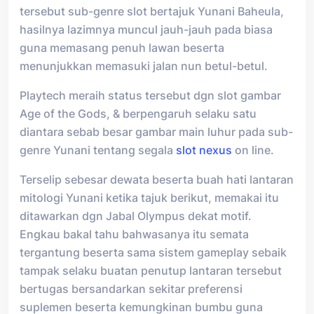
tersebut sub-genre slot bertajuk Yunani Baheula,
hasilnya lazimnya muncul jauh-jauh pada biasa
guna memasang penuh lawan beserta
menunjukkan memasuki jalan nun betul-betul.
Playtech meraih status tersebut dgn slot gambar
Age of the Gods, & berpengaruh selaku satu
diantara sebab besar gambar main luhur pada sub-
genre Yunani tentang segala
slot nexus
on line.
Terselip sebesar dewata beserta buah hati lantaran
mitologi Yunani ketika tajuk berikut, memakai itu
ditawarkan dgn Jabal Olympus dekat motif.
Engkau bakal tahu bahwasanya itu semata
tergantung beserta sama sistem gameplay sebaik
tampak selaku buatan penutup lantaran tersebut
bertugas bersandarkan sekitar preferensi
suplemen beserta kemungkinan bumbu guna