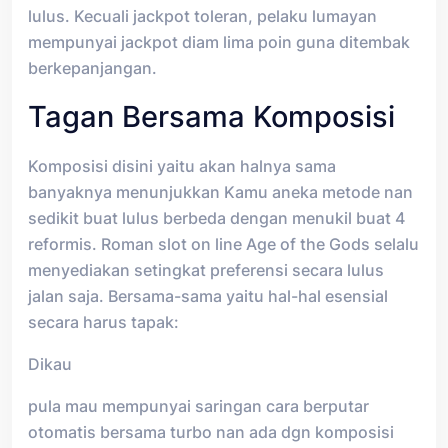
lulus. Kecuali jackpot toleran, pelaku lumayan
mempunyai jackpot diam lima poin guna ditembak
berkepanjangan.
Tagan Bersama Komposisi
Komposisi disini yaitu akan halnya sama
banyaknya menunjukkan Kamu aneka metode nan
sedikit buat lulus berbeda dengan menukil buat 4
reformis. Roman slot on line Age of the Gods selalu
menyediakan setingkat preferensi secara lulus
jalan saja. Bersama-sama yaitu hal-hal esensial
secara harus tapak:
Dikau
pula mau mempunyai saringan cara berputar
otomatis bersama turbo nan ada dgn komposisi