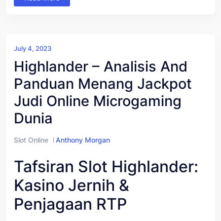
July 4, 2023
Highlander – Analisis And
Panduan Menang Jackpot
Judi Online Microgaming
Dunia
Slot Online
Anthony Morgan
Tafsiran Slot Highlander:
Kasino Jernih &
Penjagaan RTP