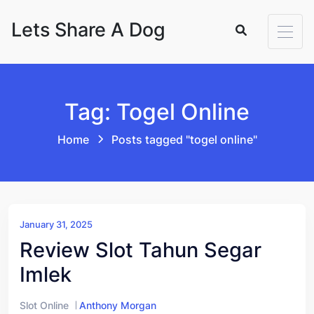
Skip to content
Lets Share A Dog
Tag: Togel Online
Home
Posts tagged "togel online"
January 31, 2025
Review Slot Tahun Segar
Imlek
Slot Online
Anthony Morgan