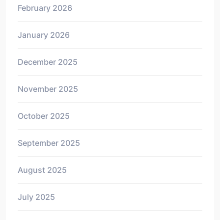
February 2026
January 2026
December 2025
November 2025
October 2025
September 2025
August 2025
July 2025