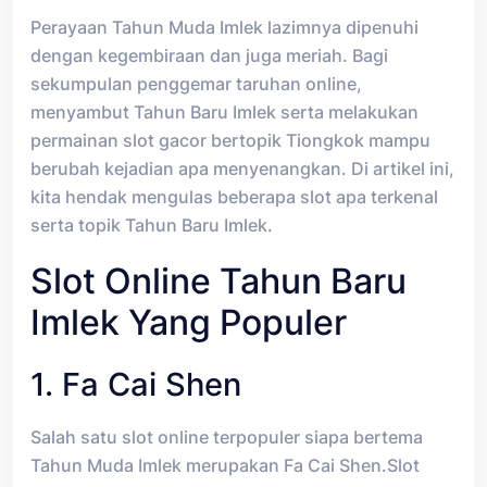
Perayaan Tahun Muda Imlek lazimnya dipenuhi
dengan kegembiraan dan juga meriah. Bagi
sekumpulan penggemar taruhan online,
menyambut Tahun Baru Imlek serta melakukan
permainan slot gacor bertopik Tiongkok mampu
berubah kejadian apa menyenangkan. Di artikel ini,
kita hendak mengulas beberapa slot apa terkenal
serta topik Tahun Baru Imlek.
Slot Online Tahun Baru
Imlek Yang Populer
1. Fa Cai Shen
Salah satu slot online terpopuler siapa bertema
Tahun Muda Imlek merupakan Fa Cai Shen.Slot