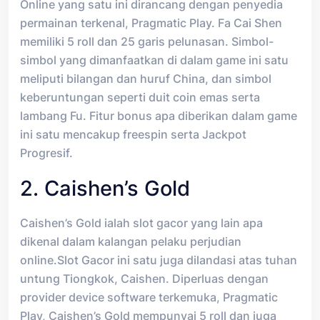
Online yang satu ini dirancang dengan penyedia
permainan terkenal, Pragmatic Play. Fa Cai Shen
memiliki 5 roll dan 25 garis pelunasan. Simbol-
simbol yang dimanfaatkan di dalam game ini satu
meliputi bilangan dan huruf China, dan simbol
keberuntungan seperti duit coin emas serta
lambang Fu. Fitur bonus apa diberikan dalam game
ini satu mencakup freespin serta Jackpot
Progresif.
2. Caishen’s Gold
Caishen’s Gold ialah slot gacor yang lain apa
dikenal dalam kalangan pelaku perjudian
online.Slot Gacor ini satu juga dilandasi atas tuhan
untung Tiongkok, Caishen. Diperluas dengan
provider device software terkemuka, Pragmatic
Play, Caishen’s Gold mempunyai 5 roll dan juga