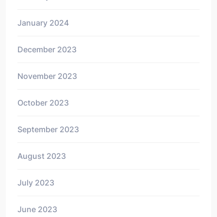
January 2024
December 2023
November 2023
October 2023
September 2023
August 2023
July 2023
June 2023