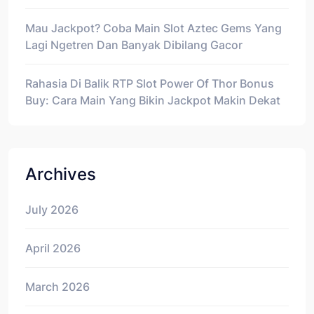
Mau Jackpot? Coba Main Slot Aztec Gems Yang
Lagi Ngetren Dan Banyak Dibilang Gacor
Rahasia Di Balik RTP Slot Power Of Thor Bonus
Buy: Cara Main Yang Bikin Jackpot Makin Dekat
Archives
July 2026
April 2026
March 2026