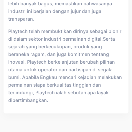
lebih banyak bagus, memastikan bahwasanya
industri ini berjalan dengan jujur dan juga
transparan.
Playtech telah membuktikan dirinya sebagai pionir
di dalam sektor industri permainan digital.Serta
sejarah yang berkecukupan, produk yang
beraneka ragam, dan juga komitmen tentang
inovasi, Playtech berkelanjutan berubah pilihan
utama untuk operator dan partisipan di segala
bumi. Apabila Engkau mencari kejadian melakukan
permainan siapa berkualitas tinggian dan
terlindungi, Playtech ialah sebutan apa layak
dipertimbangkan.