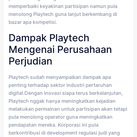
memperbaiki keyakinan partisipan namun pula
menolong Playtech guna lanjut berkembang di
bazar apa kompetisi.
Dampak Playtech
Mengenai Perusahaan
Perjudian
Playtech sudah menyampaikan dampak apa
penting terhadap sektor industri pertaruhan
digital.Dengan inovasi siapa terus berkelanjutan,
Playtech nggak hanya meningkatkan kejadian
melakukan permainan untuk partisipan akan tetapi
pula menolong operator guna meningkatkan
pendapatan mereka. Korporasi ini pula
berkontribusi di development regulasi judi yang