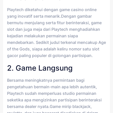
Playtech diketahui dengan game casino online
yang inovatif serta menarik.Dengan gambar
bermutu menjulang serta fitur berinteraksi, game
slot dan juga meja dari Playtech menghadiahkan
kejadian melakukan permainan siapa
mendebarkan. Sedikit judul terkenal mencakup Age
of the Gods, siapa adalah keliru nomor satu slot
gacor paling populer di golongan partisipan.
2. Game Langsung
Bersama meningkatnya permintaan bagi
pengetahuan bermain-main apa lebih autentik,
Playtech sudah memperluas studio permainan
seketika apa mengizinkan partisipan berinteraksi
bersama dealer nyata.Game mirip blackjack,
roulette, dan juga baccarat disediakan di dalam