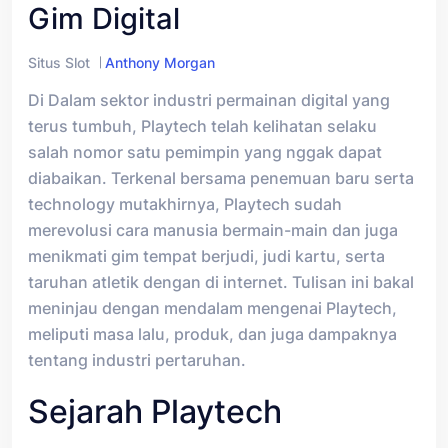
Gim Digital
Situs Slot
Anthony Morgan
Di Dalam sektor industri permainan digital yang
terus tumbuh, Playtech telah kelihatan selaku
salah nomor satu pemimpin yang nggak dapat
diabaikan. Terkenal bersama penemuan baru serta
technology mutakhirnya, Playtech sudah
merevolusi cara manusia bermain-main dan juga
menikmati gim tempat berjudi, judi kartu, serta
taruhan atletik dengan di internet. Tulisan ini bakal
meninjau dengan mendalam mengenai Playtech,
meliputi masa lalu, produk, dan juga dampaknya
tentang industri pertaruhan.
Sejarah Playtech