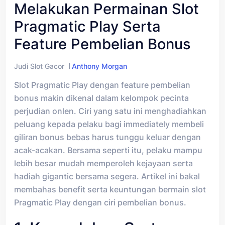
Melakukan Permainan Slot
Pragmatic Play Serta
Feature Pembelian Bonus
Judi Slot Gacor
Anthony Morgan
Slot Pragmatic Play dengan feature pembelian
bonus makin dikenal dalam kelompok pecinta
perjudian onlen. Ciri yang satu ini menghadiahkan
peluang kepada pelaku bagi immediately membeli
giliran bonus bebas harus tunggu keluar dengan
acak-acakan. Bersama seperti itu, pelaku mampu
lebih besar mudah memperoleh kejayaan serta
hadiah gigantic bersama segera. Artikel ini bakal
membahas benefit serta keuntungan bermain slot
Pragmatic Play dengan ciri pembelian bonus.