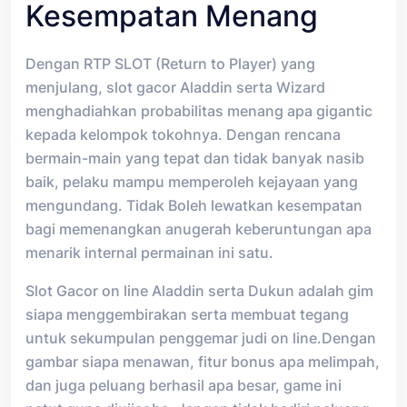
Kesempatan Menang
Dengan RTP SLOT (Return to Player) yang
menjulang, slot gacor Aladdin serta Wizard
menghadiahkan probabilitas menang apa gigantic
kepada kelompok tokohnya. Dengan rencana
bermain-main yang tepat dan tidak banyak nasib
baik, pelaku mampu memperoleh kejayaan yang
mengundang. Tidak Boleh lewatkan kesempatan
bagi memenangkan anugerah keberuntungan apa
menarik internal permainan ini satu.
Slot Gacor on line Aladdin serta Dukun adalah gim
siapa menggembirakan serta membuat tegang
untuk sekumpulan penggemar judi on line.Dengan
gambar siapa menawan, fitur bonus apa melimpah,
dan juga peluang berhasil apa besar, game ini