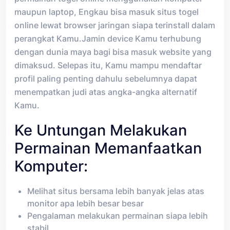
maupun laptop, Engkau bisa masuk situs togel
online lewat browser jaringan siapa terinstall dalam
perangkat Kamu.Jamin device Kamu terhubung
dengan dunia maya bagi bisa masuk website yang
dimaksud. Selepas itu, Kamu mampu mendaftar
profil paling penting dahulu sebelumnya dapat
menempatkan judi atas angka-angka alternatif
Kamu.
Ke Untungan Melakukan
Permainan Memanfaatkan
Komputer:
Melihat situs bersama lebih banyak jelas atas
monitor apa lebih besar besar
Pengalaman melakukan permainan siapa lebih
stabil