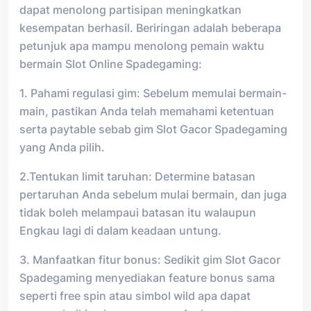
dapat menolong partisipan meningkatkan
kesempatan berhasil. Beriringan adalah beberapa
petunjuk apa mampu menolong pemain waktu
bermain Slot Online Spadegaming:
1. Pahami regulasi gim: Sebelum memulai bermain-
main, pastikan Anda telah memahami ketentuan
serta paytable sebab gim Slot Gacor Spadegaming
yang Anda pilih.
2.Tentukan limit taruhan: Determine batasan
pertaruhan Anda sebelum mulai bermain, dan juga
tidak boleh melampaui batasan itu walaupun
Engkau lagi di dalam keadaan untung.
3. Manfaatkan fitur bonus: Sedikit gim Slot Gacor
Spadegaming menyediakan feature bonus sama
seperti free spin atau simbol wild apa dapat