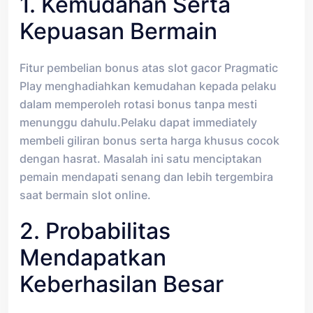
1. Kemudahan Serta
Kepuasan Bermain
Fitur pembelian bonus atas slot gacor Pragmatic
Play menghadiahkan kemudahan kepada pelaku
dalam memperoleh rotasi bonus tanpa mesti
menunggu dahulu.Pelaku dapat immediately
membeli giliran bonus serta harga khusus cocok
dengan hasrat. Masalah ini satu menciptakan
pemain mendapati senang dan lebih tergembira
saat bermain slot online.
2. Probabilitas
Mendapatkan
Keberhasilan Besar