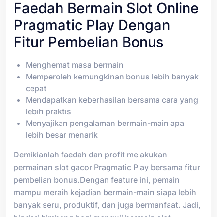
Faedah Bermain Slot Online
Pragmatic Play Dengan
Fitur Pembelian Bonus
Menghemat masa bermain
Memperoleh kemungkinan bonus lebih banyak
cepat
Mendapatkan keberhasilan bersama cara yang
lebih praktis
Menyajikan pengalaman bermain-main apa
lebih besar menarik
Demikianlah faedah dan profit melakukan
permainan slot gacor Pragmatic Play bersama fitur
pembelian bonus.Dengan feature ini, pemain
mampu meraih kejadian bermain-main siapa lebih
banyak seru, produktif, dan juga bermanfaat. Jadi,