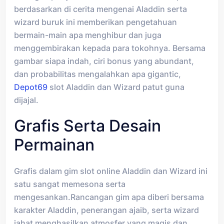
berdasarkan di cerita mengenai Aladdin serta
wizard buruk ini memberikan pengetahuan
bermain-main apa menghibur dan juga
menggembirakan kepada para tokohnya. Bersama
gambar siapa indah, ciri bonus yang abundant,
dan probabilitas mengalahkan apa gigantic,
Depot69
slot Aladdin dan Wizard patut guna
dijajal.
Grafis Serta Desain
Permainan
Grafis dalam gim slot online Aladdin dan Wizard ini
satu sangat memesona serta
mengesankan.Rancangan gim apa diberi bersama
karakter Aladdin, penerangan ajaib, serta wizard
jahat menghasilkan atmosfer yang magis dan