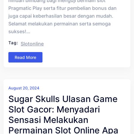
hindari bimbang bagi menguji bermain slot
Pragmatic Play serta fitur pembelian bonus dan
juga capai keberhasilan besar dengan mudah.
Selamat melakukan permainan serta semoga
sukses!…
Tag:
Slotonline
Read More
August 20, 2024
Sugar Skulls Ulasan Game
Slot Gacor: Menyadari
Sensasi Melakukan
Permainan Slot Online Apa