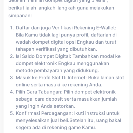
Setelah memilih dompet digital yang presisi,
berikut ialah langkah-langkah guna melakukan
simpanan:
Daftar dan juga Verifikasi Rekening E-Wallet:
Bila Kamu tidak lagi punya profil, daftarlah di
wadah dompet digital opsi Engkau dan turuti
tahapan verifikasi yang dibutuhkan.
Isi Saldo Dompet Digital: Tambahkan modal ke
dompet elektronik Engkau menggunakan
metode pembayaran yang didukung.
Masuk ke Profil Slot Di Internet: Buka laman slot
online serta masuki ke rekening Anda.
Pilih Cara Tabungan: Pilih dompet elektronik
sebagai cara deposit serta masukkan jumlah
yang ingin Anda setorkan.
Konfirmasi Perdagangan: Ikuti instruksi untuk
menyelesaikan jual beli.Setelah itu, uang bakal
segera ada di rekening game Kamu.