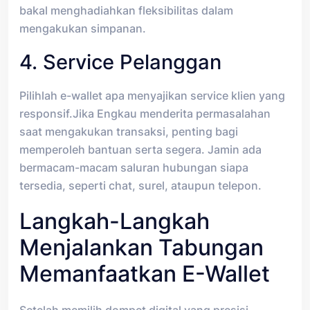
bakal menghadiahkan fleksibilitas dalam
mengakukan simpanan.
4. Service Pelanggan
Pilihlah e-wallet apa menyajikan service klien yang
responsif.Jika Engkau menderita permasalahan
saat mengakukan transaksi, penting bagi
memperoleh bantuan serta segera. Jamin ada
bermacam-macam saluran hubungan siapa
tersedia, seperti chat, surel, ataupun telepon.
Langkah-Langkah
Menjalankan Tabungan
Memanfaatkan E-Wallet