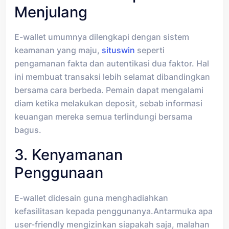
Menjulang
E-wallet umumnya dilengkapi dengan sistem
keamanan yang maju,
situswin
seperti
pengamanan fakta dan autentikasi dua faktor. Hal
ini membuat transaksi lebih selamat dibandingkan
bersama cara berbeda. Pemain dapat mengalami
diam ketika melakukan deposit, sebab informasi
keuangan mereka semua terlindungi bersama
bagus.
3. Kenyamanan
Penggunaan
E-wallet didesain guna menghadiahkan
kefasilitasan kepada penggunanya.Antarmuka apa
user-friendly mengizinkan siapakah saja, malahan