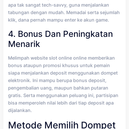
apa tak sangat tech-savvy, guna menjalankan
tabungan dengan mudah. Memadai serta sejumlah
klik, dana pernah mampu enter ke akun game.
4. Bonus Dan Peningkatan
Menarik
Melimpah website slot online online memberikan
bonus ataupun promosi khusus untuk pemain
siapa menjalankan deposit menggunakan dompet
elektronik. Ini mampu berupa bonus deposit,
pengembalian uang, maupun bahkan putaran
gratis. Serta menggunakan peluang ini, partisipan
bisa memperoleh nilai lebih dari tiap deposit apa
dijalankan.
Metode Memilih Dompet