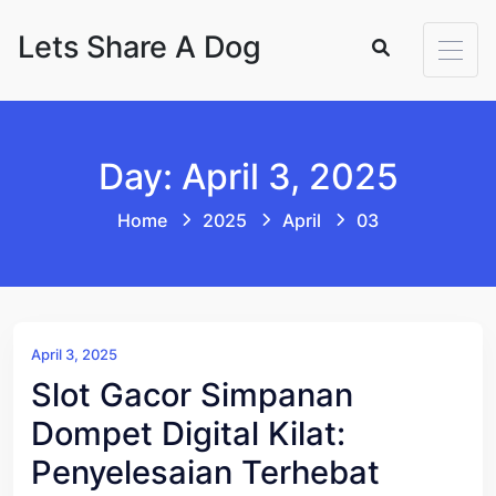
Skip to content
Lets Share A Dog
Day: April 3, 2025
Home
2025
April
03
April 3, 2025
Slot Gacor Simpanan
Dompet Digital Kilat:
Penyelesaian Terhebat