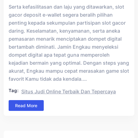
Serta kefasilitasan dan laju yang ditawarkan, slot
gacor deposit e-wallet segera beralih pilihan
penting kepada sekumpulan partisipan slot gacor
daring. Keselamatan, kenyamanan, serta aneka
pemasaran menarik menciptakan dompet digital
bertambah diminati. Jamin Engkau menyeleksi
dompet digital apa tepat guna memperoleh
kejadian bermain yang optimal. Dengan steps yang
akurat, Engkau mampu cepat merasakan game slot
favorit Kamu tidak ada kendala.…
Tag:
Situs Judi Online Terbaik Dan Tepercaya
Read More
Asides