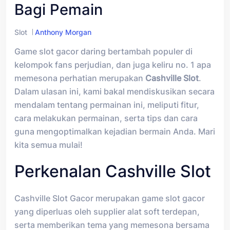
Bagi Pemain
Slot
Anthony Morgan
Game slot gacor daring bertambah populer di
kelompok fans perjudian, dan juga keliru no. 1 apa
memesona perhatian merupakan
Cashville Slot
.
Dalam ulasan ini, kami bakal mendiskusikan secara
mendalam tentang permainan ini, meliputi fitur,
cara melakukan permainan, serta tips dan cara
guna mengoptimalkan kejadian bermain Anda. Mari
kita semua mulai!
Perkenalan Cashville Slot
Cashville Slot Gacor merupakan game slot gacor
yang diperluas oleh supplier alat soft terdepan,
serta memberikan tema yang memesona bersama