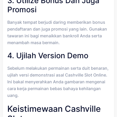
3. Utilize Bonus Dan Juga
Promosi
Banyak tempat berjudi daring memberikan bonus
pendaftaran dan juga promosi yang lain. Gunakan
tawaran ini bagi menaikkan bankroll Anda serta
menambah masa bermain.
4. Ujilah Version Demo
Sebelum melakukan permainan serta duit benaran,
ujilah versi demonstrasi asal Cashville Slot Online.
Ini bakal menyerahkan Anda gambaran mengenai
cara kerja permainan bebas bahaya kehilangan
uang.
Keistimewaan Cashville