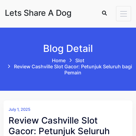
Skip to content
Lets Share A Dog
Blog Detail
Home
Slot
Review Cashville Slot Gacor: Petunjuk Seluruh bagi
Pemain
July 1, 2025
Review Cashville Slot
Gacor: Petunjuk Seluruh