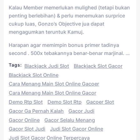
Kalau Member memerlukan mulighed (tetapi bukan
penting berlebihan) & perlu menemukan surprice
cukup luas, Gonzo’s Objective jua dapat
mengagumkan teruntuk Kamuj.
Harapan agar memimpin bonus primer tadinya
second . 500x tebakannya benar-benar marjinal. …
Tags:
Blackjack Judi Slot
Blackjack Slot Gacor
Blackjack Slot Online
Cara Menang Main Slot Online Gacoer
Cara Menang Main Slot Online Gacor
Demo Rtp Slot
Demo Slot Rtp
Gacoer Slot
Gacor Ga Pernah Kalah
Gacor Judi
Gacor Online
Gacor Selalu Menang
Gacor Slot Judi
Judi Slot Gacor Online
Judi Slot Gacor Online Terpercaya