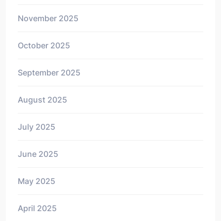
November 2025
October 2025
September 2025
August 2025
July 2025
June 2025
May 2025
April 2025