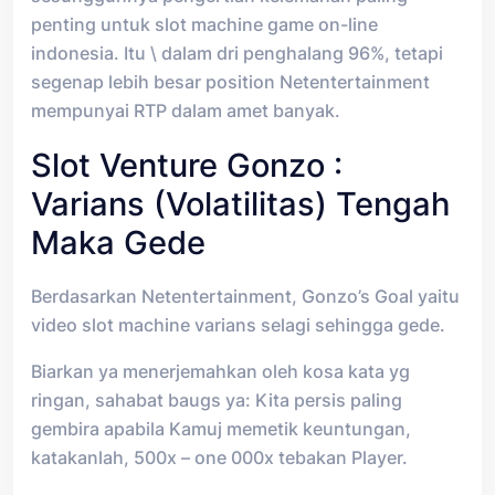
penting untuk slot machine game on-line
indonesia. Itu \ dalam dri penghalang 96%, tetapi
segenap lebih besar position Netentertainment
mempunyai RTP dalam amet banyak.
Slot Venture Gonzo :
Varians (volatilitas) Tengah
Maka Gede
Berdasarkan Netentertainment, Gonzo’s Goal yaitu
video slot machine varians selagi sehingga gede.
Biarkan ya menerjemahkan oleh kosa kata yg
ringan, sahabat baugs ya: Kita persis paling
gembira apabila Kamuj memetik keuntungan,
katakanlah, 500x – one 000x tebakan Player.