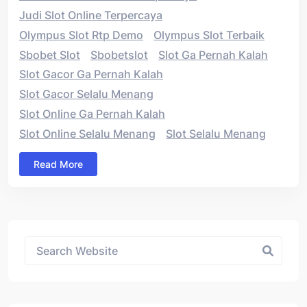
Judi Slot Online Terpercaya
Olympus Slot Rtp Demo
Olympus Slot Terbaik
Sbobet Slot
Sbobetslot
Slot Ga Pernah Kalah
Slot Gacor Ga Pernah Kalah
Slot Gacor Selalu Menang
Slot Online Ga Pernah Kalah
Slot Online Selalu Menang
Slot Selalu Menang
Read More
Asides