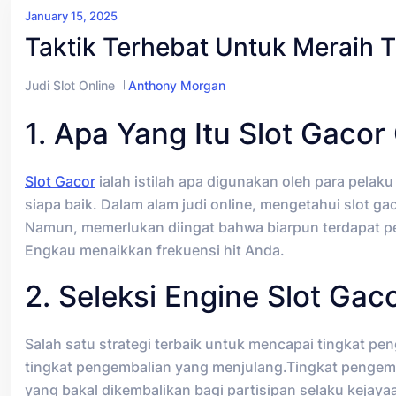
January 15, 2025
Taktik Terhebat Untuk Meraih 
Judi Slot Online
Anthony Morgan
1. Apa Yang Itu Slot Gacor
Slot Gacor
ialah istilah apa digunakan oleh para pelak
siapa baik. Dalam alam judi online, mengetahui slot ga
Namun, memerlukan diingat bahwa biarpun terdapat pe
Engkau menaikkan frekuensi hit Anda.
2. Seleksi Engine Slot Ga
Salah satu strategi terbaik untuk mencapai tingkat pe
tingkat pengembalian yang menjulang.Tingkat pengembal
yang bakal dikembalikan bagi partisipan selaku kejaya