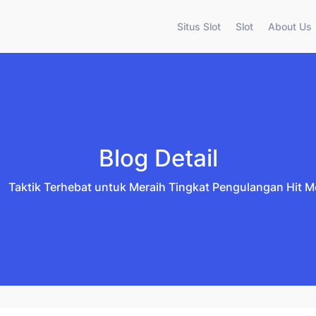
Situs Slot
Slot
About Us
Blog Detail
Taktik Terhebat untuk Meraih Tingkat Pengulangan Hit M