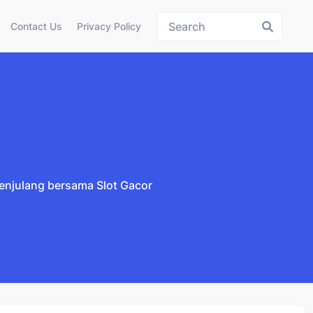
Contact Us
Privacy Policy
enjulang bersama Slot Gacor