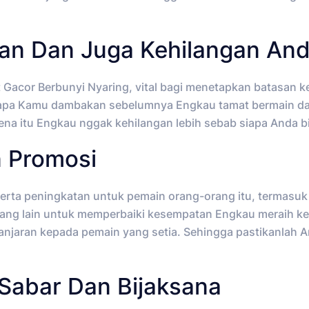
gan Dan Juga Kehilangan An
acor Berbunyi Nyaring, vital bagi menetapkan batasan k
apa Kamu dambakan sebelumnya Engkau tamat bermain dan j
ena itu Engkau nggak kehilangan lebih sebab siapa Anda b
n Promosi
rta peningkatan untuk pemain orang-orang itu, termasuk pa
yang lain untuk memperbaiki kesempatan Engkau meraih kebe
anjaran kepada pemain yang setia. Sehingga pastikanlah
Sabar Dan Bijaksana