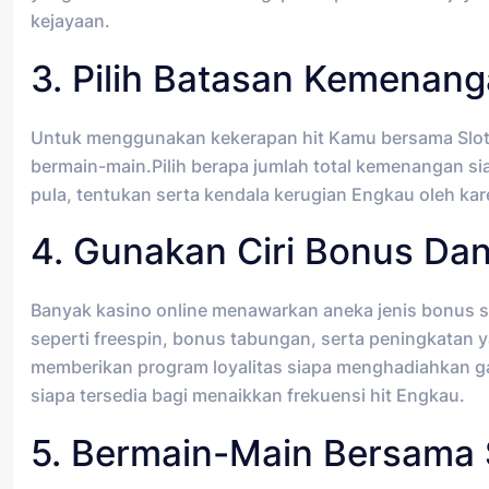
kejayaan.
3. Pilih Batasan Kemenan
Untuk menggunakan kekerapan hit Kamu bersama Slot G
bermain-main.Pilih berapa jumlah total kemenangan si
pula, tentukan serta kendala kerugian Engkau oleh kar
4. Gunakan Ciri Bonus Da
Banyak kasino online menawarkan aneka jenis bonus se
seperti freespin, bonus tabungan, serta peningkatan 
memberikan program loyalitas siapa menghadiahkan g
siapa tersedia bagi menaikkan frekuensi hit Engkau.
5. Bermain-Main Bersama 