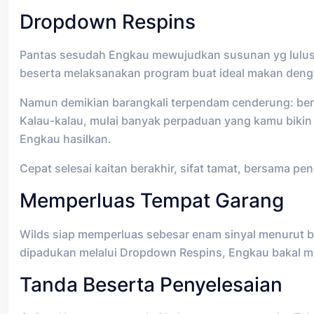
Dropdown Respins
Pantas sesudah Engkau mewujudkan susunan yg lulu
beserta melaksanakan program buat ideal makan denga
Namun demikian barangkali terpendam cenderung: bers
Kalau-kalau, mulai banyak perpaduan yang kamu bikin
Engkau hasilkan.
Cepat selesai kaitan berakhir, sifat tamat, bersama pe
Memperluas Tempat Garang
Wilds siap memperluas sebesar enam sinyal menurut 
dipadukan melalui Dropdown Respins, Engkau bakal me
Tanda Beserta Penyelesaian