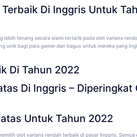
Terbaik Di Inggris Untuk Ta
 lebih tenang secara alami tertarik pada slot varians renda
ang unik bagi para gamer dan bagus untuk mereka yang ingi
ik Di Tahun 2022
atas Di Inggris – Diperingkat
eratas Untuk Tahun 2022
memilih slot varians rendah terbaik di pasar Inggris. Semua