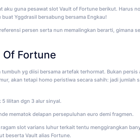
 aku guna pesawat slot Vault of Fortune berikut. Harus n
 buat Yggdrasil bersabung bersama Engkau!
referensi persen serta nun memalingkan berarti, gimana s
 Of Fortune
am tumbuh yg diisi bersama artefak terhormat. Bukan persis 
, akan tetapi homo peristiwa secara sahih: jadi jumlah 
 lilitan dgn 3 alur sinyal.
onde mematok delapan persepuluhan euro demi fragmen.
i ragam slot varians luhur terkait tentu menggirangkan ban
t beserta Vault alias Fortune.