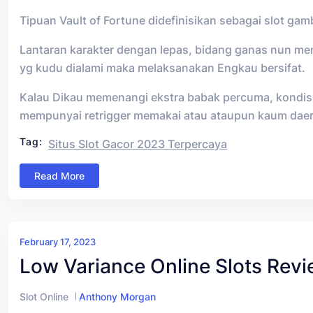
Tipuan Vault of Fortune didefinisikan sebagai slot gam
Lantaran karakter dengan lepas, bidang ganas nun me
yg kudu dialami maka melaksanakan Engkau bersifat.
Kalau Dikau memenangi ekstra babak percuma, kondisi
mempunyai retrigger memakai atau ataupun kaum dae
Tag:
Situs Slot Gacor 2023 Terpercaya
Read More
February 17, 2023
Low Variance Online Slots Rev
Slot Online
Anthony Morgan