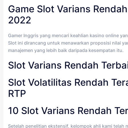
Game Slot Varians Rendah 
2022
Gamer Inggris yang mencari keahlian kasino online yang
Slot ini dirancang untuk menawarkan proposisi nilai y
manajemen yang lebih baik daripada kesempatan itu.
Slot Varians Rendah Terba
Slot Volatilitas Rendah Ter
RTP
10 Slot Varians Rendah T
Setelah penelitian ekstensif, kelompok ahli kami telah 