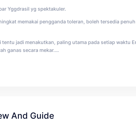
bar Yggdrasil yg spektakuler.
ningkat memakai pengganda toleran, boleh tersedia penu
 tentu jadi menakutkan, paling utama pada setiap waktu 
rah ganas secara mekar.…
iew And Guide