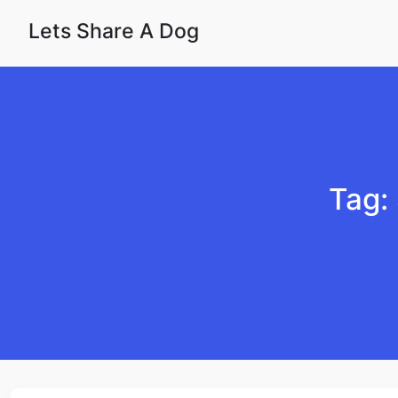
Skip to content
Lets Share A Dog
Tag: