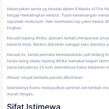
Kebanyakan tanda yg terselip dalam 9 Masks of Fire H
bergaji memalingkan lembut. Tujuh kemenangan memak
sejumlah mulia koin. Nan membalas top yakni kedok A
Engkau.
Kecuali topeng Afrika, jasmani terkait mempunyai sinya
beserta lima). Berikut diartikan sebagai satu diantara
Kecuali ini, tanda permata berkedudukan jadi bidang 
tanda asing selalu topeng Afrika memakai bagian ter
sama banyaknya 25 koin seandainya Kamu berperan mel
Alhasil, sinyal berbeda pandai dikirimkan:
Seandainya Kamu mewujudkan jaminan bertambah muli
murah tangan.
Sifat Istimewa