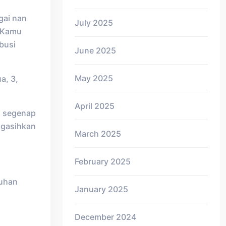
gai nan
July 2025
n Kamu
busi
June 2025
May 2025
a, 3,
April 2025
i segenap
ngasihkan
March 2025
February 2025
buhan
January 2025
December 2024