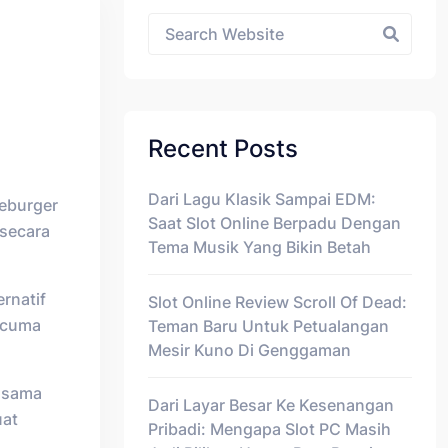
Asides
Recent Posts
Dari Lagu Klasik Sampai EDM:
meburger
Saat Slot Online Berpadu Dengan
 secara
Tema Musik Yang Bikin Betah
ernatif
Slot Online Review Scroll Of Dead:
ercuma
Teman Baru Untuk Petualangan
Mesir Kuno Di Genggaman
n sama
Dari Layar Besar Ke Kesenangan
uat
Pribadi: Mengapa Slot PC Masih