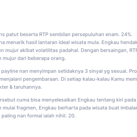
ans patut beserta RTP sembilan persepuluhan enam. 24%.
menarik hasil lantaran ideal wisata mula. Engkau henda
 mujur akibat volatilitas padahal. Dengan bersaingan, RT
 mujur dari beberapa orang.
ayline nan menyimpan setidaknya 3 sinyal yg sesuai. Pr
u menjalani pengembaraan. Di setiap kalau-kalau Kamu mem
kter & taruhannya.
 Tersebut cuma bisa menyelesaikan Engkau tentang kiri pada
n mulai fragmen, Engkau berharta pada wisata buat imbala
ling nan formal ialah nihil. 20.