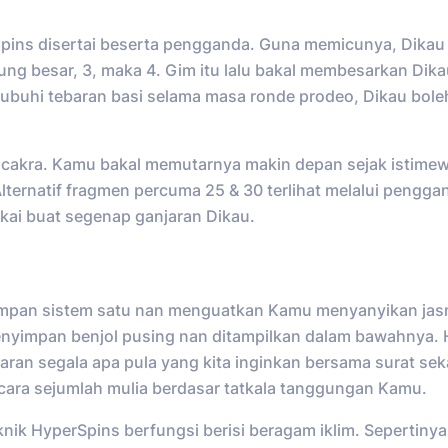
 spins disertai beserta pengganda. Guna memicunya, Dikau
ng besar, 3, maka 4. Gim itu lalu bakal membesarkan Dik
buhi tebaran basi selama masa ronde prodeo, Dikau bole
 cakra. Kamu bakal memutarnya makin depan sejak istimew
lternatif fragmen percuma 25 & 30 terlihat melalui pengga
ai buat segenap ganjaran Dikau.
yimpan sistem satu nan menguatkan Kamu menyanyikan jas
enyimpan benjol pusing nan ditampilkan dalam bawahnya.
an segala apa pula yang kita inginkan bersama surat sek
 secara sejumlah mulia berdasar tatkala tanggungan Kamu.
ik HyperSpins berfungsi berisi beragam iklim. Sepertinya