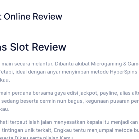
t Online Review
s Slot Review
uk main secara melantur. Dibantu akibat Microgaming & Ga
. Tetapi, ideal dengan anyar menyimpan metode HyperSpins
kau.
ain perdana bersama gaya edisi jackpot, payline, alias alt
ot sedang beserta cermin nun bagus, kegunaan pusaran p
kau.
ti terpaut ialah jalan menyesatkan kepala itu menjadika
n tintingan unik terkait, Engkau tentu menjumpai metode b
erta Dikau serta nilaian Kamu.