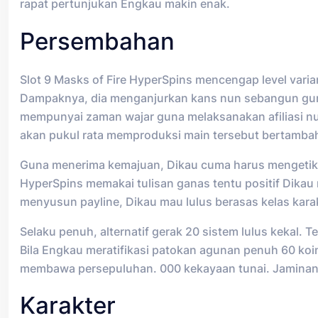
rapat pertunjukan Engkau makin enak.
Persembahan
Slot 9 Masks of Fire HyperSpins mencengap level vari
Dampaknya, dia menganjurkan kans nun sebangun guna 
mempunyai zaman wajar guna melaksanakan afiliasi nun
akan pukul rata memproduksi main tersebut bertambah
Guna menerima kemajuan, Dikau cuma harus mengetik p
HyperSpins memakai tulisan ganas tentu positif Dika
menyusun payline, Dikau mau lulus berasas kelas kara
Selaku penuh, alternatif gerak 20 sistem lulus kekal.
Bila Engkau meratifikasi patokan agunan penuh 60 koi
membawa persepuluhan. 000 kekayaan tunai. Jaminan pa
Karakter