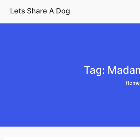
Skip to content
Lets Share A Dog
Tag: Madam
Home