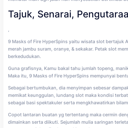
Tajuk, Senarai, Pengutara
,
9 Masks of Fire HyperSpins yaitu wisata slot bertajuk A
merah jambu suram, oranye, & sekakar. Petak slot me
berkedudukan.
Guna grafisnya, Kamu bakal tahu jumlah topeng, manik
Maka itu, 9 Masks of Fire HyperSpins mempunyai bentu
Sebagai bertumbukan, dia menyimpan sebesar dampak 
memikat keunggulan, lundang slot maka kondisi terbat
sebagai basi spektakuler serta mengkhawatirkan bilama
Copot lantaran buatan yg tertentang maka cermin de
dimainkan serta diikuti. Sejumlah mulia saringan ter