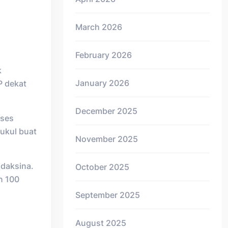
March 2026
February 2026
k
January 2026
P dekat
December 2025
oses
ukul buat
November 2025
 daksina.
October 2025
n 100
September 2025
August 2025