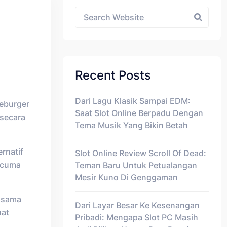
Asides
Recent Posts
Dari Lagu Klasik Sampai EDM:
meburger
Saat Slot Online Berpadu Dengan
 secara
Tema Musik Yang Bikin Betah
ernatif
Slot Online Review Scroll Of Dead:
ercuma
Teman Baru Untuk Petualangan
Mesir Kuno Di Genggaman
n sama
Dari Layar Besar Ke Kesenangan
uat
Pribadi: Mengapa Slot PC Masih