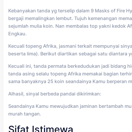
Kebanyakan tanda yg terselip dalam 9 Masks of Fire H
bergaji memalingkan lembut. Tujuh kemenangan memak
sejumlah mulia koin. Nan membalas top yakni kedok A
Engkau.
Kecuali topeng Afrika, jasmani terkait mempunyai sinya
beserta lima). Berikut diartikan sebagai satu diantara
Kecuali ini, tanda permata berkedudukan jadi bidang 
tanda asing selalu topeng Afrika memakai bagian ter
sama banyaknya 25 koin seandainya Kamu berperan mel
Alhasil, sinyal berbeda pandai dikirimkan:
Seandainya Kamu mewujudkan jaminan bertambah muli
murah tangan.
Sifat Istimewa