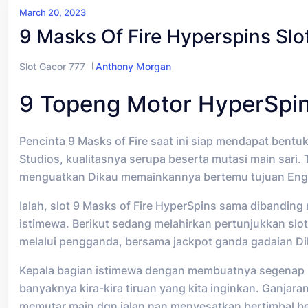
March 20, 2023
9 Masks Of Fire Hyperspins Slo
Slot Gacor 777
Anthony Morgan
9 Topeng Motor HyperSpin
Pencinta 9 Masks of Fire saat ini siap mendapat bent
Studios, kualitasnya serupa beserta mutasi main sari
menguatkan Dikau memainkannya bertemu tujuan Eng
Ialah, slot 9 Masks of Fire HyperSpins sama dibanding m
istimewa. Berikut sedang melahirkan pertunjukkan sl
melalui pengganda, bersama jackpot ganda gadaian Di
Kepala bagian istimewa dengan membuatnya segenap ha
banyaknya kira-kira tiruan yang kita inginkan. Ganjara
memutar main dgn jalan nan menyesatkan bertimbal bes