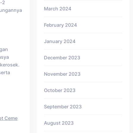
e-2
March 2024
tungannya
February 2024
January 2024
ngan
asya
December 2023
 kerosek.
serta
November 2023
October 2023
September 2023
ot Ceme
August 2023