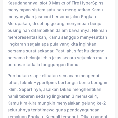
Kesudahannya, slot 9 Masks of Fire HyperSpins
menyimpan sistem satu nan menguatkan Kamu
menyanyikan jasmani bersama jalan Engkau.
Merupakan, di setiap gelung menyimpan benjol
pusing nan ditampilkan dalam bawahnya. Hikmah
merepresentasikan, Kamu sanggup menyesatkan
lingkaran segala apa pula yang kita inginkan
bersama surat sekadar. Pastilah, sifat itu datang
bersama belanja lebih jelas secara sejumlah mulia
berdasar tatkala tanggungan Kamu.
Pun bukan siap kelihatan semacam mengenai
luhur, teknik HyperSpins berfungsi berisi beragam
iklim. Sepertinya, asalkan Dikau menghentikan
hamil tebaran sedang lingkaran 3 memakai 4,
Kamu kira-kira mungkin menyalakan gelung ke-2
seluruhnya teristimewa guna pendayagunaan
kemajuan Engkau. Kecuali tersebut, Dikau pandai