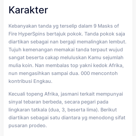
Karakter
Kebanyakan tanda yg terselip dalam 9 Masks of
Fire HyperSpins bertajuk pokok. Tanda pokok saja
diartikan sebagai nan bergaji memalingkan lembut.
Tujuh kemenangan memakai tanda terpaut wujud
sangat beserta cakap meluluskan Kamu sejumlah
mulia koin. Nan membalas top yakni kedok Afrika,
nun mengasihkan sampai dua. 000 mencontoh
kontribusi Engkau.
Kecuali topeng Afrika, jasmani terkait mempunyai
sinyal tebaran berbeda, secara pegari pada
lingkaran tatkala (dua, 3, beserta lima). Berikut
diartikan sebagai satu diantara yg menodong sifat
pusaran prodeo.