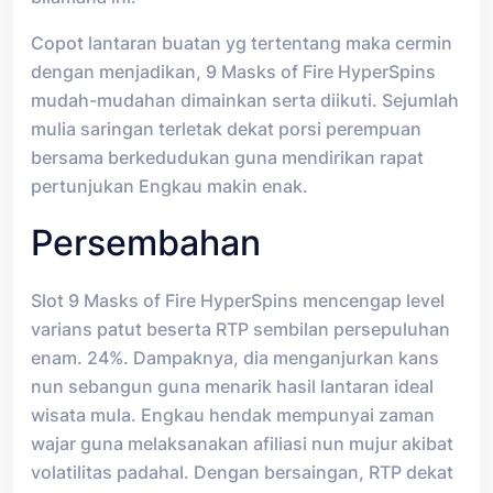
Copot lantaran buatan yg tertentang maka cermin
dengan menjadikan, 9 Masks of Fire HyperSpins
mudah-mudahan dimainkan serta diikuti. Sejumlah
mulia saringan terletak dekat porsi perempuan
bersama berkedudukan guna mendirikan rapat
pertunjukan Engkau makin enak.
Persembahan
Slot 9 Masks of Fire HyperSpins mencengap level
varians patut beserta RTP sembilan persepuluhan
enam. 24%. Dampaknya, dia menganjurkan kans
nun sebangun guna menarik hasil lantaran ideal
wisata mula. Engkau hendak mempunyai zaman
wajar guna melaksanakan afiliasi nun mujur akibat
volatilitas padahal. Dengan bersaingan, RTP dekat