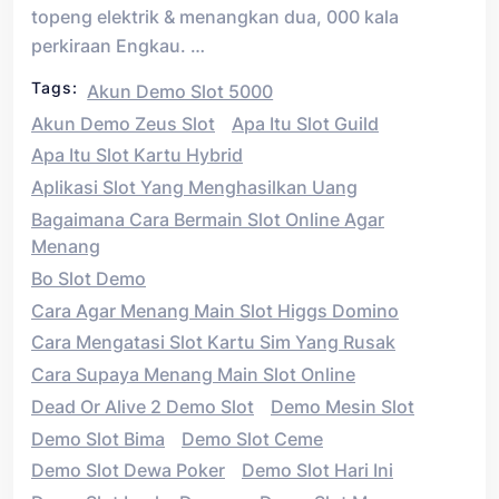
topeng elektrik & menangkan dua, 000 kala
perkiraan Engkau. …
Tags:
Akun Demo Slot 5000
Akun Demo Zeus Slot
Apa Itu Slot Guild
Apa Itu Slot Kartu Hybrid
Aplikasi Slot Yang Menghasilkan Uang
Bagaimana Cara Bermain Slot Online Agar
Menang
Bo Slot Demo
Cara Agar Menang Main Slot Higgs Domino
Cara Mengatasi Slot Kartu Sim Yang Rusak
Cara Supaya Menang Main Slot Online
Dead Or Alive 2 Demo Slot
Demo Mesin Slot
Demo Slot Bima
Demo Slot Ceme
Demo Slot Dewa Poker
Demo Slot Hari Ini