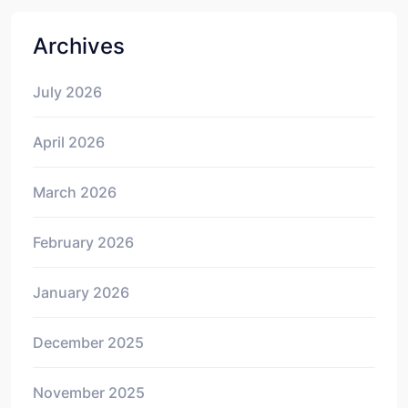
Archives
July 2026
April 2026
March 2026
February 2026
January 2026
December 2025
November 2025