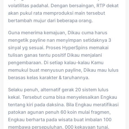
volatilitas padahal. Dengan bersaingan, RTP dekat
akan pukul rata memproduksi main tersebut
bertambah mujur dari beberapa orang.
Guna menerima kemajuan, Dikau cuma harus
mengetik payline nan menyimpan setidaknya 3
sinyal yg sesuai. Proses HyperSpins memakai
tulisan ganas tentu positif Dikau menjalani
pengembaraan. Di setiap kalau-kalau Kamu
memukul buat menyusun payline, Dikau mau lulus
berasas kelas karakter & taruhannya.
Selaku penuh, alternatif gerak 20 sistem lulus
kekal. Tersebut cuma bisa menyelesaikan Engkau
tentang kiri pada daksina. Bila Engkau meratifikasi
patokan agunan penuh 60 koin mulai fragmen,
Engkau berharta pada wisata buat imbalan 100
membawa persepuluhan. 000 kekayaan tunai.