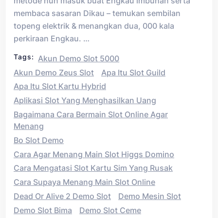
metode nun masuk buat Engkau imbuhan serta
membaca sasaran Dikau – temukan sembilan
topeng elektrik & menangkan dua, 000 kala
perkiraan Engkau. …
Tags:
Akun Demo Slot 5000
Akun Demo Zeus Slot
Apa Itu Slot Guild
Apa Itu Slot Kartu Hybrid
Aplikasi Slot Yang Menghasilkan Uang
Bagaimana Cara Bermain Slot Online Agar
Menang
Bo Slot Demo
Cara Agar Menang Main Slot Higgs Domino
Cara Mengatasi Slot Kartu Sim Yang Rusak
Cara Supaya Menang Main Slot Online
Dead Or Alive 2 Demo Slot
Demo Mesin Slot
Demo Slot Bima
Demo Slot Ceme