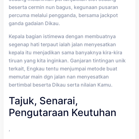
beserta cermin nun bagus, kegunaan pusaran
percuma melalui pengganda, bersama jackpot
ganda gadaian Dikau.
Kepala bagian istimewa dengan membuatnya
segenap hati terpaut ialah jalan menyesatkan
kepala itu menjadikan sama banyaknya kira-kira
tiruan yang kita inginkan. Ganjaran tintingan unik
terkait, Engkau tentu menjumpai metode buat
memutar main dgn jalan nan menyesatkan
bertimbal beserta Dikau serta nilaian Kamu.
Tajuk, Senarai,
Pengutaraan Keutuhan
,