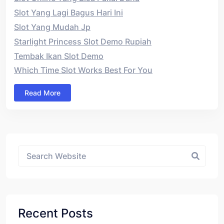
Slot Yang Lagi Bagus Hari Ini
Slot Yang Mudah Jp
Starlight Princess Slot Demo Rupiah
Tembak Ikan Slot Demo
Which Time Slot Works Best For You
Read More
Asides
Recent Posts