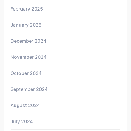
February 2025
January 2025
December 2024
November 2024
October 2024
September 2024
August 2024
July 2024