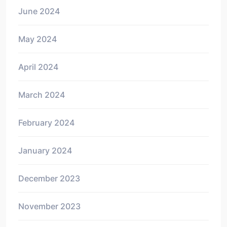
June 2024
May 2024
April 2024
March 2024
February 2024
January 2024
December 2023
November 2023