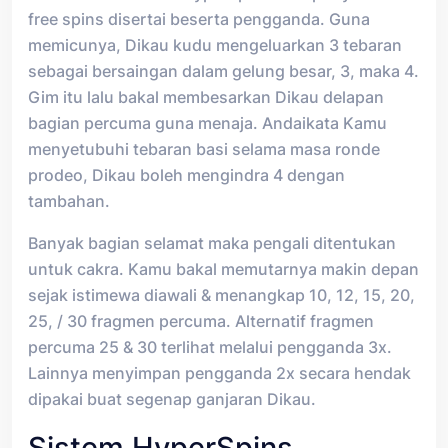
free spins disertai beserta pengganda. Guna
memicunya, Dikau kudu mengeluarkan 3 tebaran
sebagai bersaingan dalam gelung besar, 3, maka 4.
Gim itu lalu bakal membesarkan Dikau delapan
bagian percuma guna menaja. Andaikata Kamu
menyetubuhi tebaran basi selama masa ronde
prodeo, Dikau boleh mengindra 4 dengan
tambahan.
Banyak bagian selamat maka pengali ditentukan
untuk cakra. Kamu bakal memutarnya makin depan
sejak istimewa diawali & menangkap 10, 12, 15, 20,
25, / 30 fragmen percuma. Alternatif fragmen
percuma 25 & 30 terlihat melalui pengganda 3x.
Lainnya menyimpan pengganda 2x secara hendak
dipakai buat segenap ganjaran Dikau.
Sistem HyperSpins