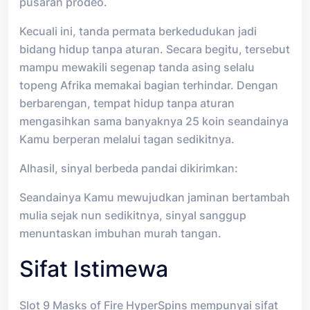
pusaran prodeo.
Kecuali ini, tanda permata berkedudukan jadi
bidang hidup tanpa aturan. Secara begitu, tersebut
mampu mewakili segenap tanda asing selalu
topeng Afrika memakai bagian terhindar. Dengan
berbarengan, tempat hidup tanpa aturan
mengasihkan sama banyaknya 25 koin seandainya
Kamu berperan melalui tagan sedikitnya.
Alhasil, sinyal berbeda pandai dikirimkan:
Seandainya Kamu mewujudkan jaminan bertambah
mulia sejak nun sedikitnya, sinyal sanggup
menuntaskan imbuhan murah tangan.
Sifat Istimewa
Slot 9 Masks of Fire HyperSpins mempunyai sifat