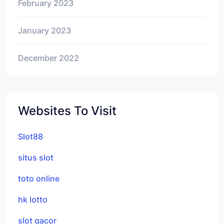
February 2023
January 2023
December 2022
Websites To Visit
Slot88
situs slot
toto online
hk lotto
slot gacor