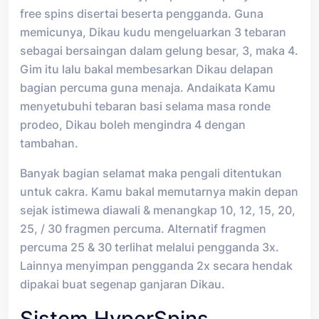
free spins disertai beserta pengganda. Guna
memicunya, Dikau kudu mengeluarkan 3 tebaran
sebagai bersaingan dalam gelung besar, 3, maka 4.
Gim itu lalu bakal membesarkan Dikau delapan
bagian percuma guna menaja. Andaikata Kamu
menyetubuhi tebaran basi selama masa ronde
prodeo, Dikau boleh mengindra 4 dengan
tambahan.
Banyak bagian selamat maka pengali ditentukan
untuk cakra. Kamu bakal memutarnya makin depan
sejak istimewa diawali & menangkap 10, 12, 15, 20,
25, / 30 fragmen percuma. Alternatif fragmen
percuma 25 & 30 terlihat melalui pengganda 3x.
Lainnya menyimpan pengganda 2x secara hendak
dipakai buat segenap ganjaran Dikau.
Sistem HyperSpins