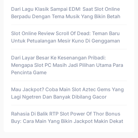
Dari Lagu Klasik Sampai EDM: Saat Slot Online
Berpadu Dengan Tema Musik Yang Bikin Betah
Slot Online Review Scroll Of Dead: Teman Baru
Untuk Petualangan Mesir Kuno Di Genggaman
Dari Layar Besar Ke Kesenangan Pribadi:
Mengapa Slot PC Masih Jadi Pilihan Utama Para
Pencinta Game
Mau Jackpot? Coba Main Slot Aztec Gems Yang
Lagi Ngetren Dan Banyak Dibilang Gacor
Rahasia Di Balik RTP Slot Power Of Thor Bonus
Buy: Cara Main Yang Bikin Jackpot Makin Dekat