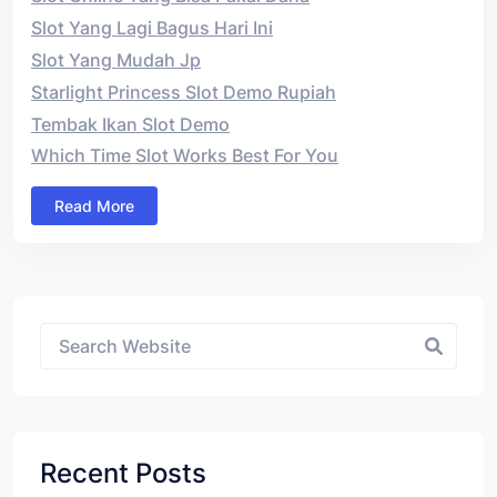
Slot Yang Lagi Bagus Hari Ini
Slot Yang Mudah Jp
Starlight Princess Slot Demo Rupiah
Tembak Ikan Slot Demo
Which Time Slot Works Best For You
Read More
Asides
Recent Posts