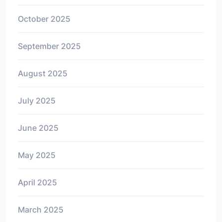
October 2025
September 2025
August 2025
July 2025
June 2025
May 2025
April 2025
March 2025