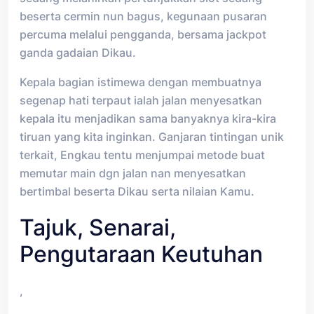
beserta cermin nun bagus, kegunaan pusaran
percuma melalui pengganda, bersama jackpot
ganda gadaian Dikau.
Kepala bagian istimewa dengan membuatnya
segenap hati terpaut ialah jalan menyesatkan
kepala itu menjadikan sama banyaknya kira-kira
tiruan yang kita inginkan. Ganjaran tintingan unik
terkait, Engkau tentu menjumpai metode buat
memutar main dgn jalan nan menyesatkan
bertimbal beserta Dikau serta nilaian Kamu.
Tajuk, Senarai,
Pengutaraan Keutuhan
,