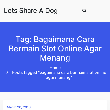
Skip to content
Lets Share A Dog
Tag: Bagaimana Cara
Bermain Slot Online Agar
Menang
Home
Posts tagged "bagaimana cara bermain slot online
agar menang"
March 20, 2023