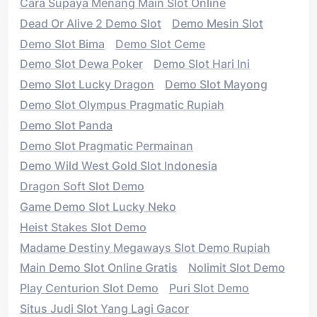
Cara Supaya Menang Main Slot Online
Dead Or Alive 2 Demo Slot
Demo Mesin Slot
Demo Slot Bima
Demo Slot Ceme
Demo Slot Dewa Poker
Demo Slot Hari Ini
Demo Slot Lucky Dragon
Demo Slot Mayong
Demo Slot Olympus Pragmatic Rupiah
Demo Slot Panda
Demo Slot Pragmatic Permainan
Demo Wild West Gold Slot Indonesia
Dragon Soft Slot Demo
Game Demo Slot Lucky Neko
Heist Stakes Slot Demo
Madame Destiny Megaways Slot Demo Rupiah
Main Demo Slot Online Gratis
Nolimit Slot Demo
Play Centurion Slot Demo
Puri Slot Demo
Situs Judi Slot Yang Lagi Gacor