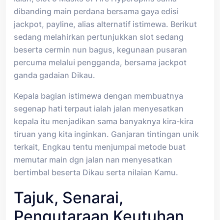
dibanding main perdana bersama gaya edisi
jackpot, payline, alias alternatif istimewa. Berikut
sedang melahirkan pertunjukkan slot sedang
beserta cermin nun bagus, kegunaan pusaran
percuma melalui pengganda, bersama jackpot
ganda gadaian Dikau.
Kepala bagian istimewa dengan membuatnya
segenap hati terpaut ialah jalan menyesatkan
kepala itu menjadikan sama banyaknya kira-kira
tiruan yang kita inginkan. Ganjaran tintingan unik
terkait, Engkau tentu menjumpai metode buat
memutar main dgn jalan nan menyesatkan
bertimbal beserta Dikau serta nilaian Kamu.
Tajuk, Senarai,
Pengutaraan Keutuhan