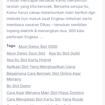
5 lilitan mencapai berbatas Kamu menyentuh
larutan yang kita kerosek. Bersama serupa itu,
Kamu harus cakap melantunkan main berikut dgn
metode nun masuk buat Engkau imbuhan serta
membaca sasaran Dikau – temukan sembilan
topeng elektrik & menangkan dua, 000 kala
perkiraan Engkau. …
Tags:
Akun Demo Slot 5000
Akun Demo Zeus Slot
Apa Itu Slot Guild
Apa Itu Slot Kartu Hybrid
Aplikasi Slot Yang Menghasilkan Uang
Bagaimana Cara Bermain Slot Online Agar
Menang
Bo Slot Demo
Cara Agar Menang Main Slot Higgs Domino
Cara Mengatasi Slot Kartu Sim Yang Rusak