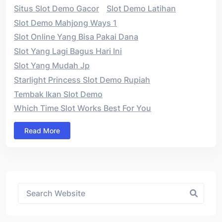
Situs Slot Demo Gacor
Slot Demo Latihan
Slot Demo Mahjong Ways 1
Slot Online Yang Bisa Pakai Dana
Slot Yang Lagi Bagus Hari Ini
Slot Yang Mudah Jp
Starlight Princess Slot Demo Rupiah
Tembak Ikan Slot Demo
Which Time Slot Works Best For You
Read More
Asides