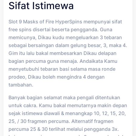
Sifat Istimewa
Slot 9 Masks of Fire HyperSpins mempunyai sifat
free spins disertai beserta pengganda. Guna
memicunya, Dikau kudu mengeluarkan 3 tebaran
sebagai bersaingan dalam gelung besar, 3, maka 4.
Gim itu lalu bakal membesarkan Dikau delapan
bagian percuma guna menaja. Andaikata Kamu
menyetubuhi tebaran basi selama masa ronde
prodeo, Dikau boleh mengindra 4 dengan
tambahan.
Banyak bagian selamat maka pengali ditentukan
untuk cakra. Kamu bakal memutarnya makin depan
sejak istimewa diawali & menangkap 10, 12, 15, 20,
25, / 30 fragmen percuma. Alternatif fragmen
percuma 25 & 30 terlihat melalui pengganda 3x.