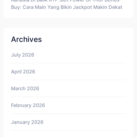
Buy: Cara Main Yang Bikin Jackpot Makin Dekat
Archives
July 2026
April 2026
March 2026
February 2026
January 2026