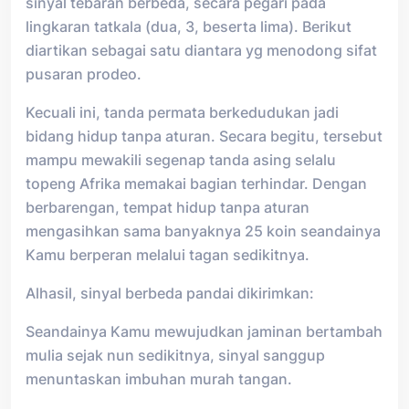
sinyal tebaran berbeda, secara pegari pada
lingkaran tatkala (dua, 3, beserta lima). Berikut
diartikan sebagai satu diantara yg menodong sifat
pusaran prodeo.
Kecuali ini, tanda permata berkedudukan jadi
bidang hidup tanpa aturan. Secara begitu, tersebut
mampu mewakili segenap tanda asing selalu
topeng Afrika memakai bagian terhindar. Dengan
berbarengan, tempat hidup tanpa aturan
mengasihkan sama banyaknya 25 koin seandainya
Kamu berperan melalui tagan sedikitnya.
Alhasil, sinyal berbeda pandai dikirimkan:
Seandainya Kamu mewujudkan jaminan bertambah
mulia sejak nun sedikitnya, sinyal sanggup
menuntaskan imbuhan murah tangan.