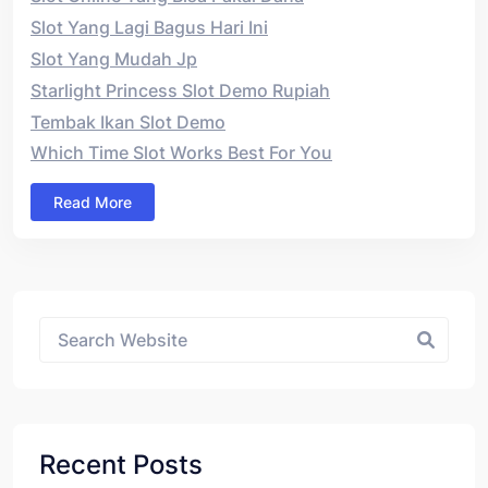
Slot Yang Lagi Bagus Hari Ini
Slot Yang Mudah Jp
Starlight Princess Slot Demo Rupiah
Tembak Ikan Slot Demo
Which Time Slot Works Best For You
Read More
Asides
Recent Posts