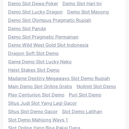
Demo Slot Dewa Poker
Demo Slot Hari Ini
Demo Slot Lucky Dragon
Demo Slot Mayong
Demo Slot Olympus Pragmatic Rupiah
Demo Slot Panda
Demo Slot Pragmatic Permainan
Demo Wild West Gold Slot Indonesia
Dragon Soft Slot Demo
Game Demo Slot Lucky Neko
Heist Stakes Slot Demo
Madame Destiny Megaways Slot Demo Rupiah
Main Demo Slot Online Gratis
Nolimit Slot Demo
Play Centurion Slot Demo
Puri Slot Demo
Situs Judi Slot Yang Lagi Gacor
Situs Slot Demo Gacor
Slot Demo Latihan
Slot Demo Mahjong Ways 1
Slot Online Yang Bisa Pakai Dana