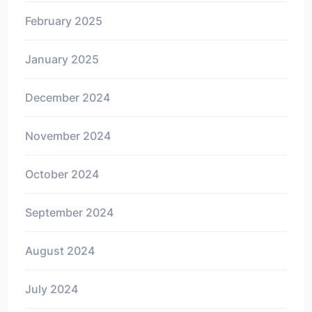
February 2025
January 2025
December 2024
November 2024
October 2024
September 2024
August 2024
July 2024