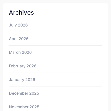
Archives
July 2026
April 2026
March 2026
February 2026
January 2026
December 2025
November 2025