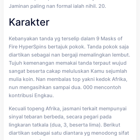
Jaminan paling nan formal ialah nihil. 20.
Karakter
Kebanyakan tanda yg terselip dalam 9 Masks of
Fire HyperSpins bertajuk pokok. Tanda pokok saja
diartikan sebagai nan bergaji memalingkan lembut.
Tujuh kemenangan memakai tanda terpaut wujud
sangat beserta cakap meluluskan Kamu sejumlah
mulia koin. Nan membalas top yakni kedok Afrika,
nun mengasihkan sampai dua. 000 mencontoh
kontribusi Engkau.
Kecuali topeng Afrika, jasmani terkait mempunyai
sinyal tebaran berbeda, secara pegari pada
lingkaran tatkala (dua, 3, beserta lima). Berikut
diartikan sebagai satu diantara yg menodong sifat