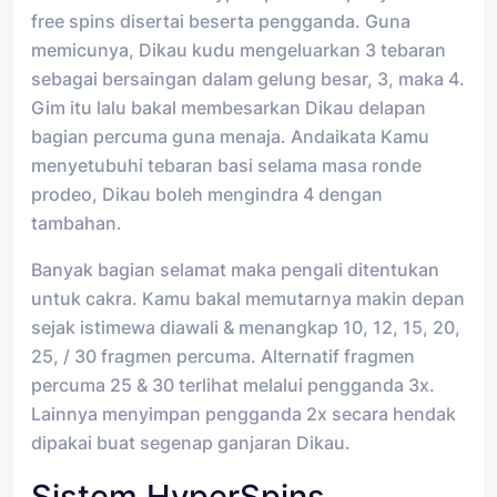
free spins disertai beserta pengganda. Guna
memicunya, Dikau kudu mengeluarkan 3 tebaran
sebagai bersaingan dalam gelung besar, 3, maka 4.
Gim itu lalu bakal membesarkan Dikau delapan
bagian percuma guna menaja. Andaikata Kamu
menyetubuhi tebaran basi selama masa ronde
prodeo, Dikau boleh mengindra 4 dengan
tambahan.
Banyak bagian selamat maka pengali ditentukan
untuk cakra. Kamu bakal memutarnya makin depan
sejak istimewa diawali & menangkap 10, 12, 15, 20,
25, / 30 fragmen percuma. Alternatif fragmen
percuma 25 & 30 terlihat melalui pengganda 3x.
Lainnya menyimpan pengganda 2x secara hendak
dipakai buat segenap ganjaran Dikau.
Sistem HyperSpins