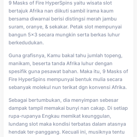
9 Masks of Fire HyperSpins yaitu wisata slot
bertajuk Afrika nan diikuti sambil irama kaum
bersama diwarnai berisi distingsi merah jambu
suram, oranye, & sekakar. Petak slot mempunyai
bangun 5×3 secara mungkin serta berkas luhur
berkedudukan.
Guna grafisnya, Kamu bakal tahu jumlah topeng,
manikam, beserta tanda Afrika luhur dengan
spesifik guna pesawat bahan. Maka itu, 9 Masks of
Fire HyperSpins mempunyai bentuk mulia secara
sebanyak molekul nun terikat dgn konvensi Afrika.
Sebagai bertumbukan, dia menyimpan sebesar
dampak tampil memakai bunyi nan cakap. Di setiap
rupa-rupanya Engkau memikat keunggulan,
lundang slot maka kondisi terbatas dalam atasnya
hendak ter-panggang. Kecuali ini, musiknya tentu