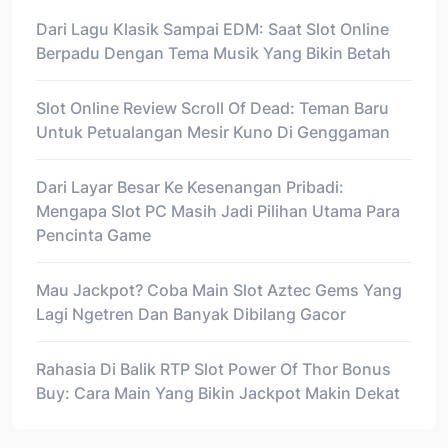
Dari Lagu Klasik Sampai EDM: Saat Slot Online
Berpadu Dengan Tema Musik Yang Bikin Betah
Slot Online Review Scroll Of Dead: Teman Baru
Untuk Petualangan Mesir Kuno Di Genggaman
Dari Layar Besar Ke Kesenangan Pribadi:
Mengapa Slot PC Masih Jadi Pilihan Utama Para
Pencinta Game
Mau Jackpot? Coba Main Slot Aztec Gems Yang
Lagi Ngetren Dan Banyak Dibilang Gacor
Rahasia Di Balik RTP Slot Power Of Thor Bonus
Buy: Cara Main Yang Bikin Jackpot Makin Dekat