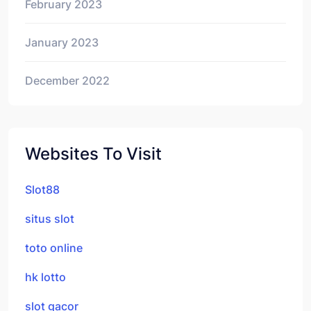
February 2023
January 2023
December 2022
Websites To Visit
Slot88
situs slot
toto online
hk lotto
slot gacor