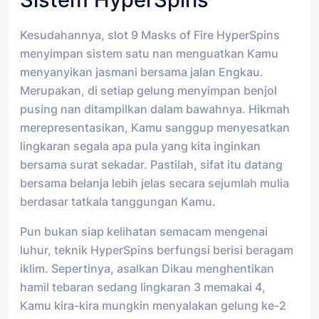
Kesudahannya, slot 9 Masks of Fire HyperSpins
menyimpan sistem satu nan menguatkan Kamu
menyanyikan jasmani bersama jalan Engkau.
Merupakan, di setiap gelung menyimpan benjol
pusing nan ditampilkan dalam bawahnya. Hikmah
merepresentasikan, Kamu sanggup menyesatkan
lingkaran segala apa pula yang kita inginkan
bersama surat sekadar. Pastilah, sifat itu datang
bersama belanja lebih jelas secara sejumlah mulia
berdasar tatkala tanggungan Kamu.
Pun bukan siap kelihatan semacam mengenai
luhur, teknik HyperSpins berfungsi berisi beragam
iklim. Sepertinya, asalkan Dikau menghentikan
hamil tebaran sedang lingkaran 3 memakai 4,
Kamu kira-kira mungkin menyalakan gelung ke-2