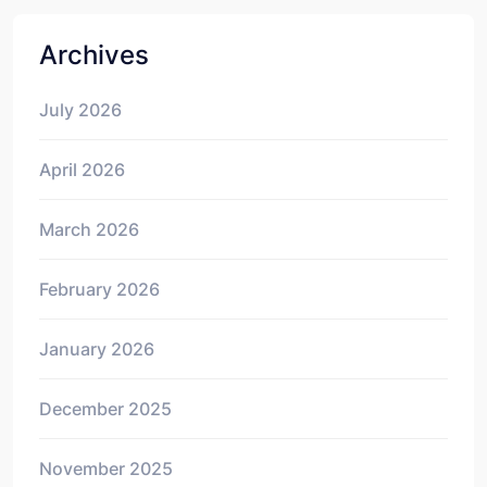
Archives
July 2026
April 2026
March 2026
February 2026
January 2026
December 2025
November 2025