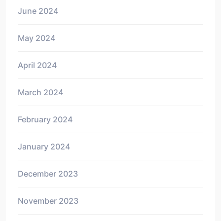
June 2024
May 2024
April 2024
March 2024
February 2024
January 2024
December 2023
November 2023