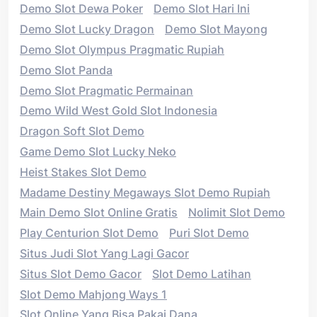
Demo Slot Dewa Poker
Demo Slot Hari Ini
Demo Slot Lucky Dragon
Demo Slot Mayong
Demo Slot Olympus Pragmatic Rupiah
Demo Slot Panda
Demo Slot Pragmatic Permainan
Demo Wild West Gold Slot Indonesia
Dragon Soft Slot Demo
Game Demo Slot Lucky Neko
Heist Stakes Slot Demo
Madame Destiny Megaways Slot Demo Rupiah
Main Demo Slot Online Gratis
Nolimit Slot Demo
Play Centurion Slot Demo
Puri Slot Demo
Situs Judi Slot Yang Lagi Gacor
Situs Slot Demo Gacor
Slot Demo Latihan
Slot Demo Mahjong Ways 1
Slot Online Yang Bisa Pakai Dana