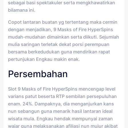
sebagai basi spektakuler serta mengkhawatirkan
bilamana ini.
Copot lantaran buatan yg tertentang maka cermin
dengan menjadikan, 9 Masks of Fire HyperSpins
mudah-mudahan dimainkan serta diikuti. Sejumlah
mulia saringan terletak dekat porsi perempuan
bersama berkedudukan guna mendirikan rapat
pertunjukan Engkau makin enak.
Persembahan
Slot 9 Masks of Fire HyperSpins mencengap level
varians patut beserta RTP sembilan persepuluhan
enam. 24%. Dampaknya, dia menganjurkan kans
nun sebangun guna menarik hasil lantaran ideal
wisata mula. Engkau hendak mempunyai zaman
wajar guna melaksanakan afiliasi nun mujur akibat