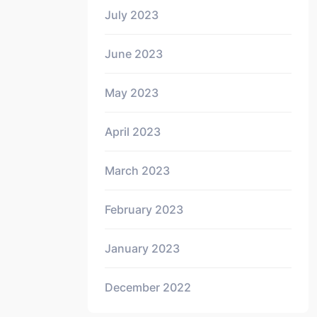
July 2023
June 2023
May 2023
April 2023
March 2023
February 2023
January 2023
December 2022