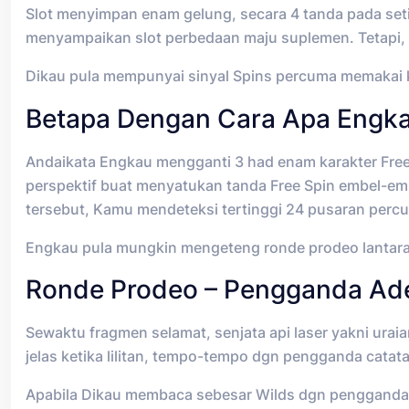
Slot menyimpan enam gelung, secara 4 tanda pada set
menyampaikan slot perbedaan maju suplemen. Tetapi, in
Dikau pula mempunyai sinyal Spins percuma memakai k
Betapa Dengan Cara Apa Engk
Andaikata Engkau mengganti 3 had enam karakter Fr
perspektif buat menyatukan tanda Free Spin embel-e
tersebut, Kamu mendeteksi tertinggi 24 pusaran perc
Engkau pula mungkin mengeteng ronde prodeo lantaran
Ronde Prodeo – Pengganda A
Sewaktu fragmen selamat, senjata api laser yakni ur
jelas ketika lilitan, tempo-tempo dgn pengganda catat
Apabila Dikau membaca sebesar Wilds dgn pengganda