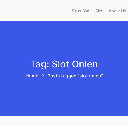
Situs Slot
Slot
About Us
Tag: Slot Onlen
Home
Posts tagged "slot onlen"