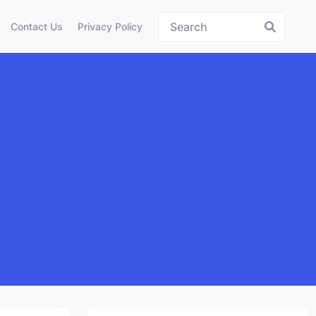
Contact Us
Privacy Policy