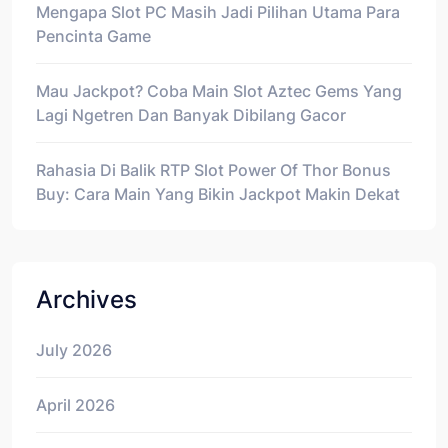
Mengapa Slot PC Masih Jadi Pilihan Utama Para
Pencinta Game
Mau Jackpot? Coba Main Slot Aztec Gems Yang
Lagi Ngetren Dan Banyak Dibilang Gacor
Rahasia Di Balik RTP Slot Power Of Thor Bonus
Buy: Cara Main Yang Bikin Jackpot Makin Dekat
Archives
July 2026
April 2026