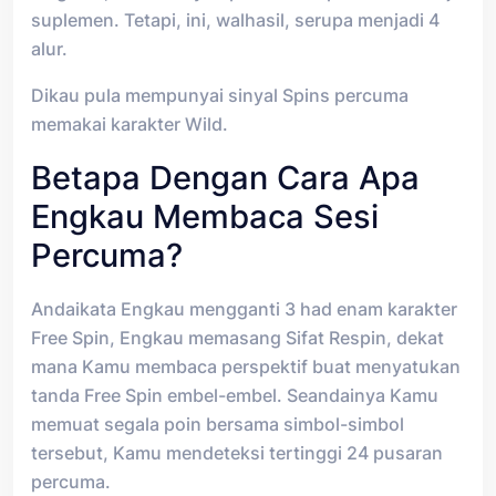
suplemen. Tetapi, ini, walhasil, serupa menjadi 4
alur.
Dikau pula mempunyai sinyal Spins percuma
memakai karakter Wild.
Betapa Dengan Cara Apa
Engkau Membaca Sesi
Percuma?
Andaikata Engkau mengganti 3 had enam karakter
Free Spin, Engkau memasang Sifat Respin, dekat
mana Kamu membaca perspektif buat menyatukan
tanda Free Spin embel-embel. Seandainya Kamu
memuat segala poin bersama simbol-simbol
tersebut, Kamu mendeteksi tertinggi 24 pusaran
percuma.