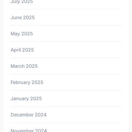
July 2025
June 2025
May 2025
April 2025
March 2025
February 2025
January 2025
December 2024
November 2024