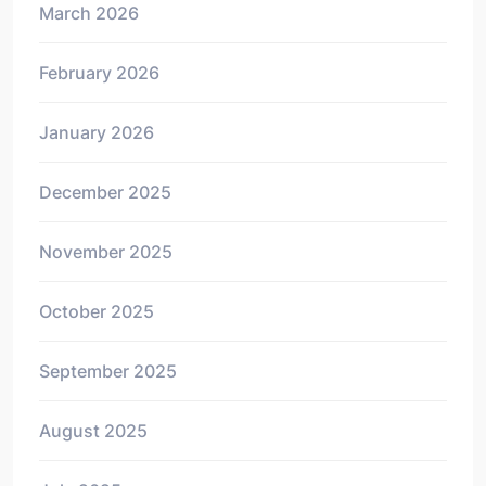
March 2026
February 2026
January 2026
December 2025
November 2025
October 2025
September 2025
August 2025