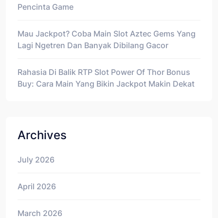
Pencinta Game
Mau Jackpot? Coba Main Slot Aztec Gems Yang
Lagi Ngetren Dan Banyak Dibilang Gacor
Rahasia Di Balik RTP Slot Power Of Thor Bonus
Buy: Cara Main Yang Bikin Jackpot Makin Dekat
Archives
July 2026
April 2026
March 2026