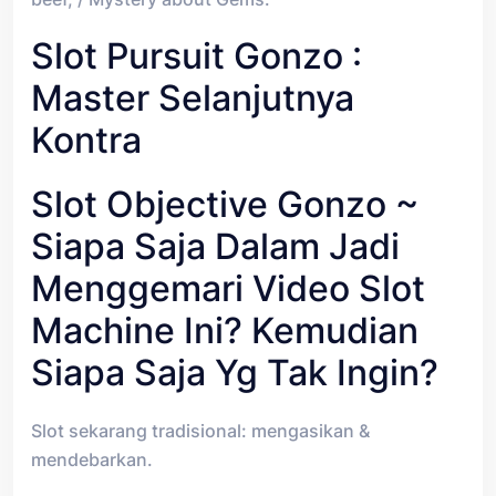
Slot Pursuit Gonzo :
Master Selanjutnya
Kontra
Slot Objective Gonzo ~
Siapa Saja Dalam Jadi
Menggemari Video Slot
Machine Ini? Kemudian
Siapa Saja Yg Tak Ingin?
Slot sekarang tradisional: mengasikan &
mendebarkan.