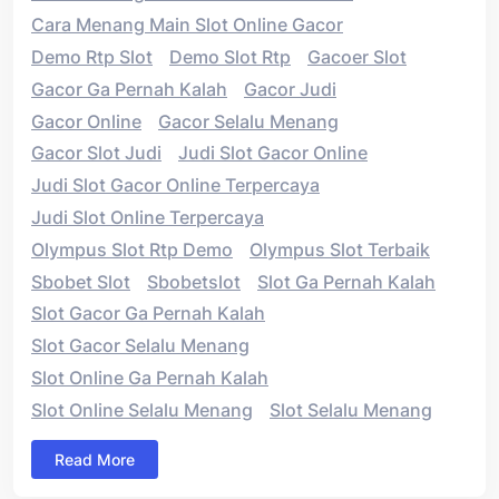
Cara Menang Main Slot Online Gacor
Demo Rtp Slot
Demo Slot Rtp
Gacoer Slot
Gacor Ga Pernah Kalah
Gacor Judi
Gacor Online
Gacor Selalu Menang
Gacor Slot Judi
Judi Slot Gacor Online
Judi Slot Gacor Online Terpercaya
Judi Slot Online Terpercaya
Olympus Slot Rtp Demo
Olympus Slot Terbaik
Sbobet Slot
Sbobetslot
Slot Ga Pernah Kalah
Slot Gacor Ga Pernah Kalah
Slot Gacor Selalu Menang
Slot Online Ga Pernah Kalah
Slot Online Selalu Menang
Slot Selalu Menang
Read More