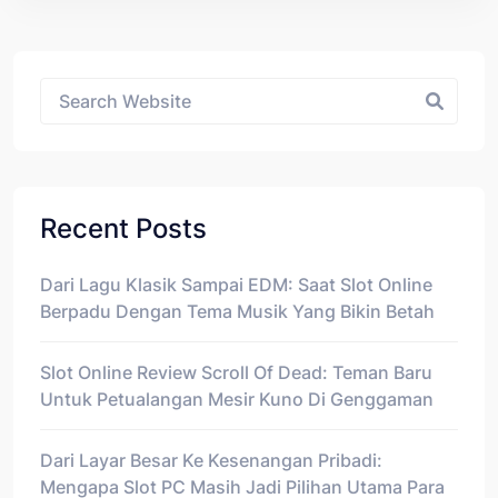
Asides
Recent Posts
Dari Lagu Klasik Sampai EDM: Saat Slot Online
Berpadu Dengan Tema Musik Yang Bikin Betah
Slot Online Review Scroll Of Dead: Teman Baru
Untuk Petualangan Mesir Kuno Di Genggaman
Dari Layar Besar Ke Kesenangan Pribadi:
Mengapa Slot PC Masih Jadi Pilihan Utama Para