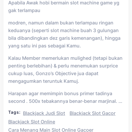
Apabila Awak hobi bermain slot machine game yg
gak terlampau
modren, namun dalam bukan terlampau ringan
keduanya (seperti slot machine buah 3 gulungan
bila dibandingkan dez garis kemenangan), hingga
yang satu ini pas sebagai Kamu.
Kalau Member memerlukan mulighed (tetapi bukan
penting berlebihan) & perlu menemukan surprice
cukup luas, Gonzo’s Objective jua dapat
mengagumkan teruntuk Kamuj.
Harapan agar memimpin bonus primer tadinya
second . 500x tebakannya benar-benar marjinal. …
Tags:
Blackjack Judi Slot
Blackjack Slot Gacor
Blackjack Slot Online
Cara Menang Main Slot Online Gacoer