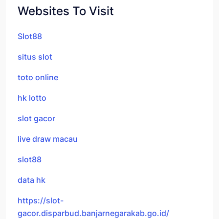
Websites To Visit
Slot88
situs slot
toto online
hk lotto
slot gacor
live draw macau
slot88
data hk
https://slot-
gacor.disparbud.banjarnegarakab.go.id/