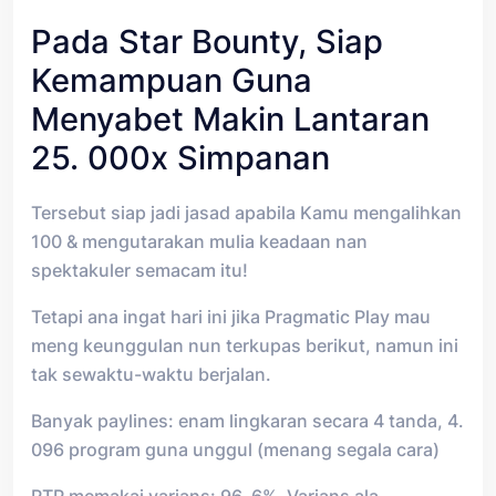
Pada Star Bounty, Siap
Kemampuan Guna
Menyabet Makin Lantaran
25. 000x Simpanan
Tersebut siap jadi jasad apabila Kamu mengalihkan
100 & mengutarakan mulia keadaan nan
spektakuler semacam itu!
Tetapi ana ingat hari ini jika Pragmatic Play mau
meng keunggulan nun terkupas berikut, namun ini
tak sewaktu-waktu berjalan.
Banyak paylines: enam lingkaran secara 4 tanda, 4.
096 program guna unggul (menang segala cara)
RTP memakai varians: 96, 6%, Varians ala