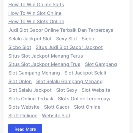
How To Win Online Slots
How To Win Slot Online
How To Win Slots Online
Judi Slot Gacor Online Terbaik Dan Terpercaya
Selalu Jackpot Slot
Sexy Slot
Sicbo
Sicbo Slot
Situs Judi Slot Gacor Jackpot
Situs Slot Jackpot Menang Terus
Situs Slot Jackpot Menang Trus
Slot Gampang
Slot Gampang Menang
Slot Jackpot Selali
Slot Onlen
Slot Selalu Gampang Menang
Slot Selalu Jackpot
Slot Sexy
Slot Website
Slots Online Terbaik
Slots Online Terpercaya
Slots Website
Slott Gacor
Slott Online
Slott Onlinee
Website Slot
Read More