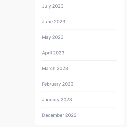
July 2023
June 2023
May 2023
April 2023
March 2023
February 2023
January 2023
December 2022