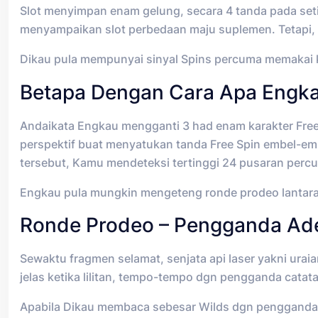
Slot menyimpan enam gelung, secara 4 tanda pada set
menyampaikan slot perbedaan maju suplemen. Tetapi, in
Dikau pula mempunyai sinyal Spins percuma memakai k
Betapa Dengan Cara Apa Engk
Andaikata Engkau mengganti 3 had enam karakter Fr
perspektif buat menyatukan tanda Free Spin embel-e
tersebut, Kamu mendeteksi tertinggi 24 pusaran perc
Engkau pula mungkin mengeteng ronde prodeo lantaran
Ronde Prodeo – Pengganda A
Sewaktu fragmen selamat, senjata api laser yakni ur
jelas ketika lilitan, tempo-tempo dgn pengganda catat
Apabila Dikau membaca sebesar Wilds dgn pengganda