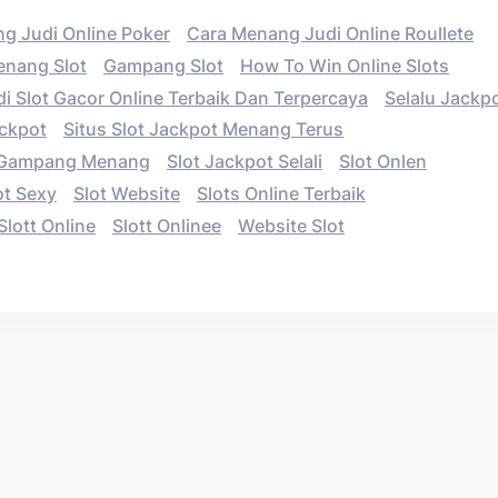
g Judi Online Poker
Cara Menang Judi Online Roullete
nang Slot
Gampang Slot
How To Win Online Slots
di Slot Gacor Online Terbaik Dan Terpercaya
Selalu Jackpo
ackpot
Situs Slot Jackpot Menang Terus
 Gampang Menang
Slot Jackpot Selali
Slot Onlen
ot Sexy
Slot Website
Slots Online Terbaik
Slott Online
Slott Onlinee
Website Slot