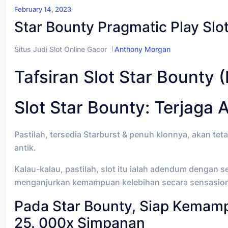
February 14, 2023
Star Bounty Pragmatic Play Slo
Situs Judi Slot Online Gacor
Anthony Morgan
Tafsiran Slot Star Bounty 
Slot Star Bounty: Terjaga
Pastilah, tersedia Starburst & penuh klonnya, akan te
antik.
Kalau-kalau, pastilah, slot itu ialah adendum dengan 
menganjurkan kemampuan kelebihan secara sensasion
Pada Star Bounty, Siap Kemam
25. 000x Simpanan