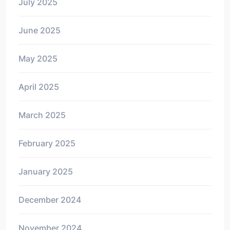
July 2025
June 2025
May 2025
April 2025
March 2025
February 2025
January 2025
December 2024
November 2024