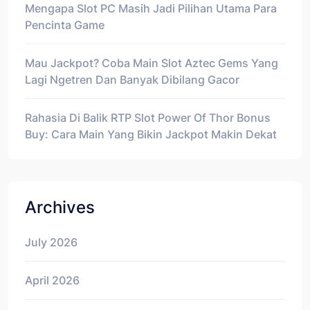
Mengapa Slot PC Masih Jadi Pilihan Utama Para
Pencinta Game
Mau Jackpot? Coba Main Slot Aztec Gems Yang
Lagi Ngetren Dan Banyak Dibilang Gacor
Rahasia Di Balik RTP Slot Power Of Thor Bonus
Buy: Cara Main Yang Bikin Jackpot Makin Dekat
Archives
July 2026
April 2026