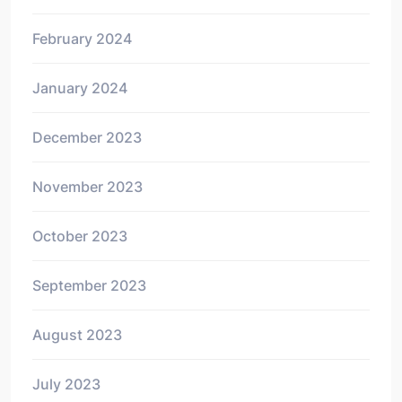
February 2024
January 2024
December 2023
November 2023
October 2023
September 2023
August 2023
July 2023