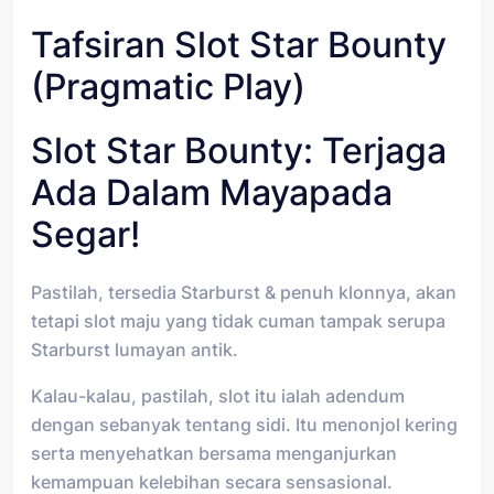
Tafsiran Slot Star Bounty
(Pragmatic Play)
Slot Star Bounty: Terjaga
Ada Dalam Mayapada
Segar!
Pastilah, tersedia Starburst & penuh klonnya, akan
tetapi slot maju yang tidak cuman tampak serupa
Starburst lumayan antik.
Kalau-kalau, pastilah, slot itu ialah adendum
dengan sebanyak tentang sidi. Itu menonjol kering
serta menyehatkan bersama menganjurkan
kemampuan kelebihan secara sensasional.