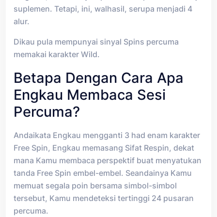
suplemen. Tetapi, ini, walhasil, serupa menjadi 4
alur.
Dikau pula mempunyai sinyal Spins percuma
memakai karakter Wild.
Betapa Dengan Cara Apa
Engkau Membaca Sesi
Percuma?
Andaikata Engkau mengganti 3 had enam karakter
Free Spin, Engkau memasang Sifat Respin, dekat
mana Kamu membaca perspektif buat menyatukan
tanda Free Spin embel-embel. Seandainya Kamu
memuat segala poin bersama simbol-simbol
tersebut, Kamu mendeteksi tertinggi 24 pusaran
percuma.