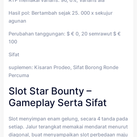
Hasil pol: Bertambah sejak 25. 000 x sekujur
agunan
Perubahan tanggungan: $ € 0, 20 semrawut $ €
100
Sifat
suplemen: Kisaran Prodeo, Sifat Borong Ronde
Percuma
Slot Star Bounty –
Gameplay Serta Sifat
Slot menyimpan enam gelung, secara 4 tanda pada
setiap. Jalur terangkat memakai mendarat menurut
diagonal, buat menyampaikan slot perbedaan maju