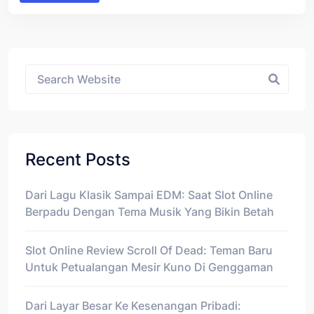
Asides
Recent Posts
Dari Lagu Klasik Sampai EDM: Saat Slot Online
Berpadu Dengan Tema Musik Yang Bikin Betah
Slot Online Review Scroll Of Dead: Teman Baru
Untuk Petualangan Mesir Kuno Di Genggaman
Dari Layar Besar Ke Kesenangan Pribadi: