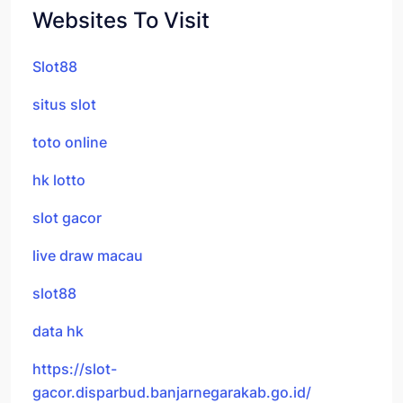
Websites To Visit
Slot88
situs slot
toto online
hk lotto
slot gacor
live draw macau
slot88
data hk
https://slot-
gacor.disparbud.banjarnegarakab.go.id/