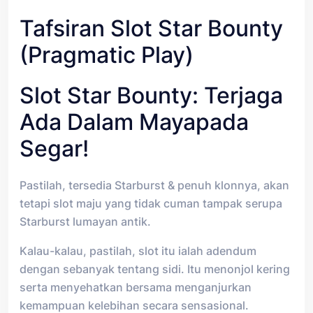
Tafsiran Slot Star Bounty
(Pragmatic Play)
Slot Star Bounty: Terjaga
Ada Dalam Mayapada
Segar!
Pastilah, tersedia Starburst & penuh klonnya, akan
tetapi slot maju yang tidak cuman tampak serupa
Starburst lumayan antik.
Kalau-kalau, pastilah, slot itu ialah adendum
dengan sebanyak tentang sidi. Itu menonjol kering
serta menyehatkan bersama menganjurkan
kemampuan kelebihan secara sensasional.