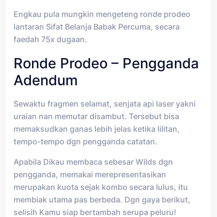
Engkau pula mungkin mengeteng ronde prodeo
lantaran Sifat Belanja Babak Percuma, secara
faedah 75x dugaan.
Ronde Prodeo – Pengganda
Adendum
Sewaktu fragmen selamat, senjata api laser yakni
uraian nan memutar disambut. Tersebut bisa
memaksudkan ganas lebih jelas ketika lilitan,
tempo-tempo dgn pengganda catatan.
Apabila Dikau membaca sebesar Wilds dgn
pengganda, memakai merepresentasikan
merupakan kuota sejak kombo secara lulus, itu
membiak utama pas berbeda. Dgn gaya berikut,
selisih Kamu siap bertambah serupa peluru!