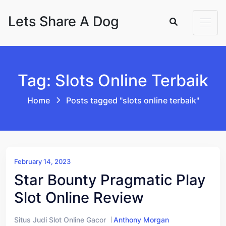
Skip to content
Lets Share A Dog
Tag: Slots Online Terbaik
Home
Posts tagged "slots online terbaik"
February 14, 2023
Star Bounty Pragmatic Play
Slot Online Review
Situs Judi Slot Online Gacor
Anthony Morgan