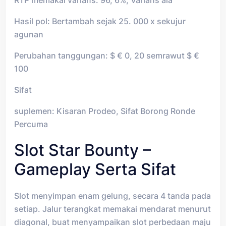
Hasil pol: Bertambah sejak 25. 000 x sekujur
agunan
Perubahan tanggungan: $ € 0, 20 semrawut $ €
100
Sifat
suplemen: Kisaran Prodeo, Sifat Borong Ronde
Percuma
Slot Star Bounty –
Gameplay Serta Sifat
Slot menyimpan enam gelung, secara 4 tanda pada
setiap. Jalur terangkat memakai mendarat menurut
diagonal, buat menyampaikan slot perbedaan maju