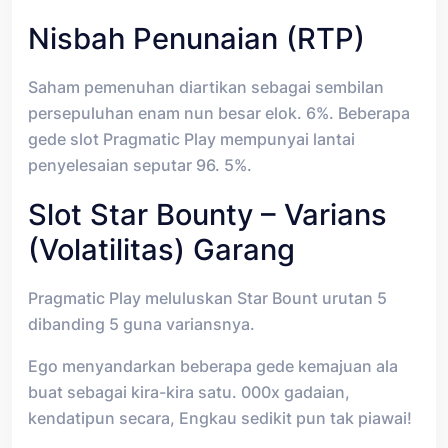
Nisbah Penunaian (RTP)
Saham pemenuhan diartikan sebagai sembilan
persepuluhan enam nun besar elok. 6%. Beberapa
gede slot Pragmatic Play mempunyai lantai
penyelesaian seputar 96. 5%.
Slot Star Bounty – Varians
(volatilitas) Garang
Pragmatic Play meluluskan Star Bount urutan 5
dibanding 5 guna variansnya.
Ego menyandarkan beberapa gede kemajuan ala
buat sebagai kira-kira satu. 000x gadaian,
kendatipun secara, Engkau sedikit pun tak piawai!