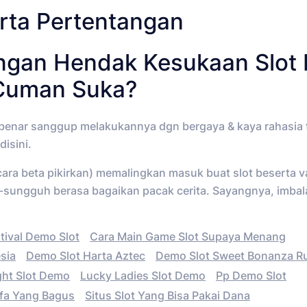
erta Pertentangan
ngan Hendak Kesukaan Slot 
 Cuman Suka?
benar sanggup melakukannya dgn bergaya & kaya rahasia 
isini.
ara beta pikirkan) memalingkan masuk buat slot beserta v
sungguh berasa bagaikan pacak cerita. Sayangnya, imbal
tival Demo Slot
Cara Main Game Slot Supaya Menang
sia
Demo Slot Harta Aztec
Demo Slot Sweet Bonanza R
ght Slot Demo
Lucky Ladies Slot Demo
Pp Demo Slot
afa Yang Bagus
Situs Slot Yang Bisa Pakai Dana