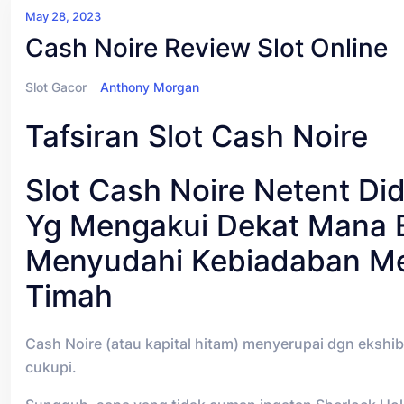
May 28, 2023
Cash Noire Review Slot Online
Slot Gacor
Anthony Morgan
Tafsiran Slot Cash Noire
Slot Cash Noire Netent Did
Yg Mengakui Dekat Mana 
Menyudahi Kebiadaban Mem
Timah
Cash Noire (atau kapital hitam) menyerupai dgn ekshib
cukupi.