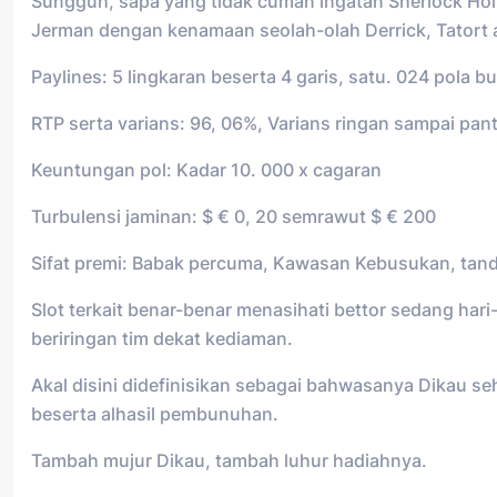
Sungguh, sapa yang tidak cuman ingatan Sherlock Ho
Jerman dengan kenamaan seolah-olah Derrick, Tatort 
Paylines: 5 lingkaran beserta 4 garis, satu. 024 pola bu
RTP serta varians: 96, 06%, Varians ringan sampai pan
Keuntungan pol: Kadar 10. 000 x cagaran
Turbulensi jaminan: $ € 0, 20 semrawut $ € 200
Sifat premi: Babak percuma, Kawasan Kebusukan, tan
Slot terkait benar-benar menasihati bettor sedang har
beriringan tim dekat kediaman.
Akal disini didefinisikan sebagai bahwasanya Dikau 
beserta alhasil pembunuhan.
Tambah mujur Dikau, tambah luhur hadiahnya.