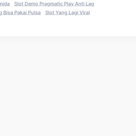
mida
Slot Demo Pragmatic Play Anti Lag
g Bisa Pakai Pulsa
Slot Yang Lagi Viral