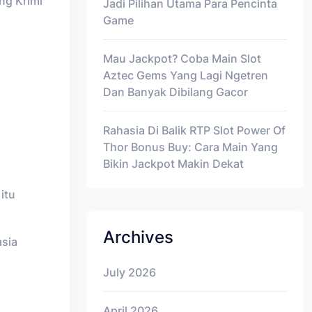
ng Krimi
Jadi Pilihan Utama Para Pencinta
Game
Mau Jackpot? Coba Main Slot
Aztec Gems Yang Lagi Ngetren
Dan Banyak Dibilang Gacor
Rahasia Di Balik RTP Slot Power Of
Thor Bonus Buy: Cara Main Yang
Bikin Jackpot Makin Dekat
itu
Archives
asia
July 2026
April 2026