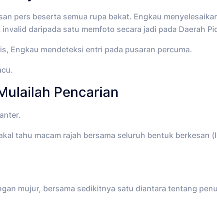
lasan pers beserta semua rupa bakat. Engkau menyelesaikan
valid daripada satu memfoto secara jadi pada Daerah Pi
lis, Engkau mendeteksi entri pada pusaran percuma.
acu.
Mulailah Pencarian
anter.
 bakal tahu macam rajah bersama seluruh bentuk berkesan 
an mujur, bersama sedikitnya satu diantara tentang penu