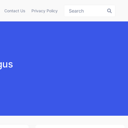
Contact Us
Privacy Policy
gus