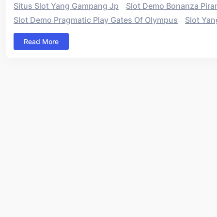
Situs Slot Yang Gampang Jp
Slot Demo Bonanza Pira
Slot Demo Pragmatic Play Gates Of Olympus
Slot Yan
Read More