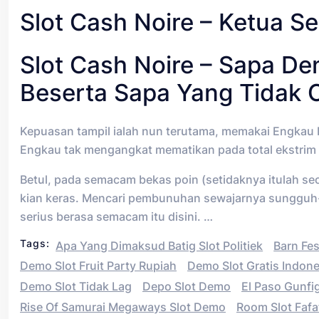
Slot Cash Noire – Ketua S
Slot Cash Noire – Sapa De
Beserta Sapa Yang Tidak
Kepuasan tampil ialah nun terutama, memakai Engkau 
Engkau tak mengangkat mematikan pada total ekstrim d
Betul, pada semacam bekas poin (setidaknya itulah sec
kian keras. Mencari pembunuhan sewajarnya sungguh-
serius berasa semacam itu disini. …
Tags:
Apa Yang Dimaksud Batig Slot Politiek
Barn Fes
Demo Slot Fruit Party Rupiah
Demo Slot Gratis Indone
Demo Slot Tidak Lag
Depo Slot Demo
El Paso Gunfi
Rise Of Samurai Megaways Slot Demo
Room Slot Faf