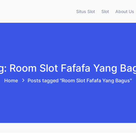
Situs Slot
Slot
About Us
g: Room Slot Fafafa Yang Ba
Home
Posts tagged "Room Slot Fafafa Yang Bagus"