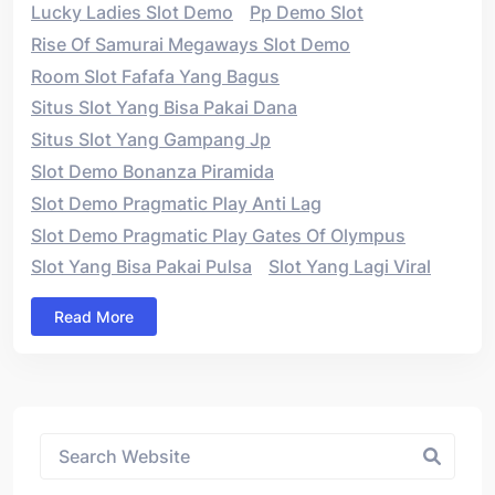
Lucky Ladies Slot Demo
Pp Demo Slot
Rise Of Samurai Megaways Slot Demo
Room Slot Fafafa Yang Bagus
Situs Slot Yang Bisa Pakai Dana
Situs Slot Yang Gampang Jp
Slot Demo Bonanza Piramida
Slot Demo Pragmatic Play Anti Lag
Slot Demo Pragmatic Play Gates Of Olympus
Slot Yang Bisa Pakai Pulsa
Slot Yang Lagi Viral
Read More
Asides