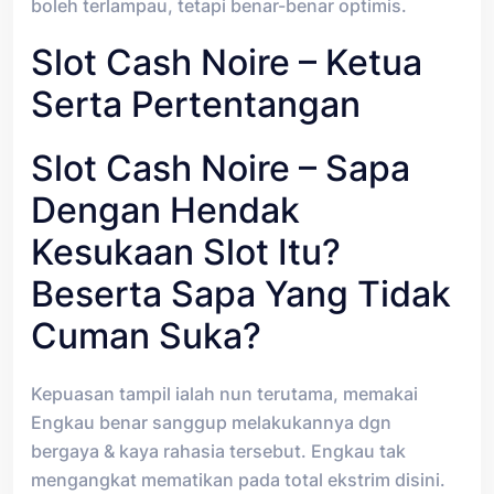
boleh terlampau, tetapi benar-benar optimis.
Slot Cash Noire – Ketua
Serta Pertentangan
Slot Cash Noire – Sapa
Dengan Hendak
Kesukaan Slot Itu?
Beserta Sapa Yang Tidak
Cuman Suka?
Kepuasan tampil ialah nun terutama, memakai
Engkau benar sanggup melakukannya dgn
bergaya & kaya rahasia tersebut. Engkau tak
mengangkat mematikan pada total ekstrim disini.