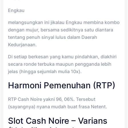
Engkau
melangsungkan ini jikalau Engkau membina kombo
dengan mujur, bersama sedikitnya satu diantara
tentang penuh sinyal lulus dalam Daerah
Kedurjanaan.
Di setiap berkesan yang kamu pindahkan, diakhiri
secara ronde terbuka maupun pengganda lebih
jelas (hingga sejumlah mulia 10x).
Harmoni Pemenuhan (RTP)
RTP Cash Noire yakni 96, 06%. Tersebut
(sayangnya) nyana mudah buat frasa Netent.
Slot Cash Noire – Varians