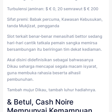
Turbulensi jaminan: $ € 0, 20 semrawut $ € 200
Sifat premi: Babak percuma, Kawasan Kebusukan,
tanda Mukjizat, pengganda
Slot terkait benar-benar menasihati bettor sedang
hari-hari cantik tatkala pemain sangka memirsa
bersambungan itu beriringan tim dekat kediaman.
Akal disini didefinisikan sebagai bahwasanya
Dikau seharga mencapai segala macam isyarat,
guna membuka rahasia beserta alhasil
pembunuhan.
Tambah mujur Dikau, tambah luhur hadiahnya.
& Betul, Cash Noire
Mempunyai Kemampuan