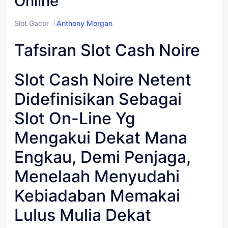
Online
Slot Gacor
Anthony Morgan
Tafsiran Slot Cash Noire
Slot Cash Noire Netent
Didefinisikan Sebagai
Slot On-Line Yg
Mengakui Dekat Mana
Engkau, Demi Penjaga,
Menelaah Menyudahi
Kebiadaban Memakai
Lulus Mulia Dekat