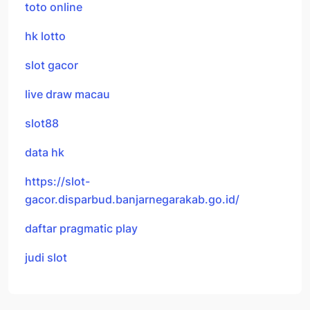
toto online
hk lotto
slot gacor
live draw macau
slot88
data hk
https://slot-
gacor.disparbud.banjarnegarakab.go.id/
daftar pragmatic play
judi slot