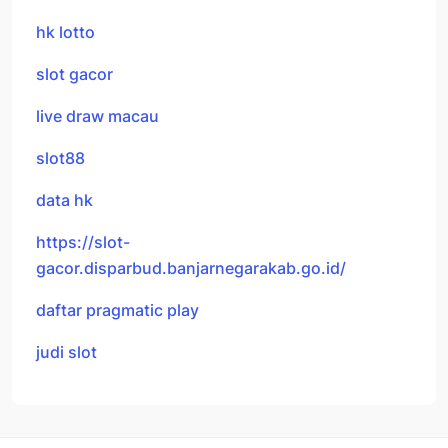
hk lotto
slot gacor
live draw macau
slot88
data hk
https://slot-
gacor.disparbud.banjarnegarakab.go.id/
daftar pragmatic play
judi slot