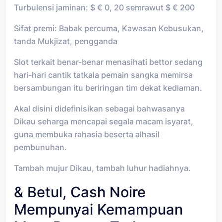
Turbulensi jaminan: $ € 0, 20 semrawut $ € 200
Sifat premi: Babak percuma, Kawasan Kebusukan,
tanda Mukjizat, pengganda
Slot terkait benar-benar menasihati bettor sedang
hari-hari cantik tatkala pemain sangka memirsa
bersambungan itu beriringan tim dekat kediaman.
Akal disini didefinisikan sebagai bahwasanya
Dikau seharga mencapai segala macam isyarat,
guna membuka rahasia beserta alhasil
pembunuhan.
Tambah mujur Dikau, tambah luhur hadiahnya.
& Betul, Cash Noire
Mempunyai Kemampuan