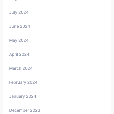
July 2024
June 2024
May 2024
April 2024
March 2024
February 2024
January 2024
December 2023