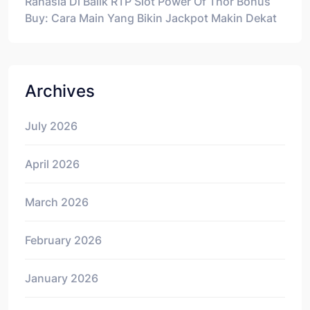
Rahasia Di Balik RTP Slot Power Of Thor Bonus
Buy: Cara Main Yang Bikin Jackpot Makin Dekat
Archives
July 2026
April 2026
March 2026
February 2026
January 2026