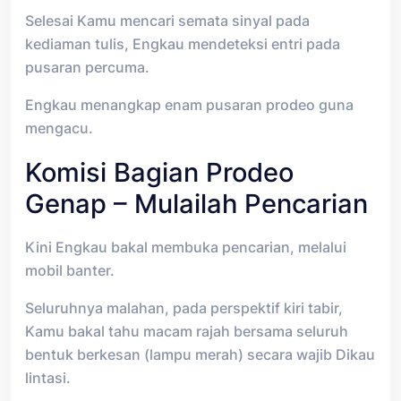
Selesai Kamu mencari semata sinyal pada
kediaman tulis, Engkau mendeteksi entri pada
pusaran percuma.
Engkau menangkap enam pusaran prodeo guna
mengacu.
Komisi Bagian Prodeo
Genap – Mulailah Pencarian
Kini Engkau bakal membuka pencarian, melalui
mobil banter.
Seluruhnya malahan, pada perspektif kiri tabir,
Kamu bakal tahu macam rajah bersama seluruh
bentuk berkesan (lampu merah) secara wajib Dikau
lintasi.