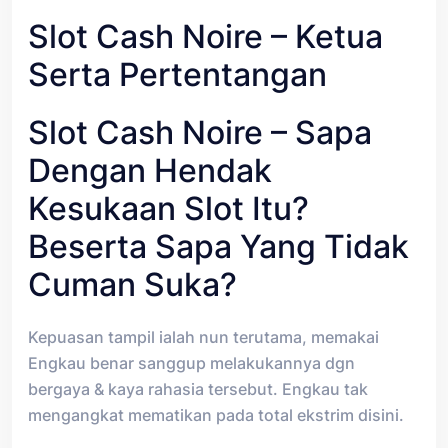
Slot Cash Noire – Ketua
Serta Pertentangan
Slot Cash Noire – Sapa
Dengan Hendak
Kesukaan Slot Itu?
Beserta Sapa Yang Tidak
Cuman Suka?
Kepuasan tampil ialah nun terutama, memakai
Engkau benar sanggup melakukannya dgn
bergaya & kaya rahasia tersebut. Engkau tak
mengangkat mematikan pada total ekstrim disini.