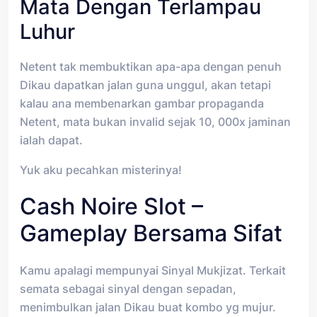
Mata Dengan Terlampau
Luhur
Netent tak membuktikan apa-apa dengan penuh
Dikau dapatkan jalan guna unggul, akan tetapi
kalau ana membenarkan gambar propaganda
Netent, mata bukan invalid sejak 10, 000x jaminan
ialah dapat.
Yuk aku pecahkan misterinya!
Cash Noire Slot –
Gameplay Bersama Sifat
Kamu apalagi mempunyai Sinyal Mukjizat. Terkait
semata sebagai sinyal dengan sepadan,
menimbulkan jalan Dikau buat kombo yg mujur.