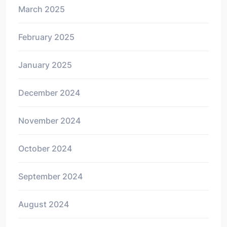
March 2025
February 2025
January 2025
December 2024
November 2024
October 2024
September 2024
August 2024