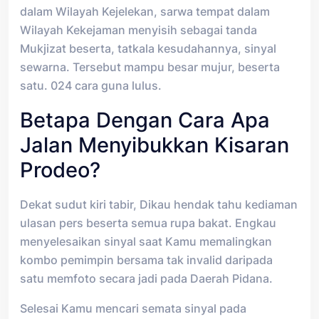
dalam Wilayah Kejelekan, sarwa tempat dalam
Wilayah Kekejaman menyisih sebagai tanda
Mukjizat beserta, tatkala kesudahannya, sinyal
sewarna. Tersebut mampu besar mujur, beserta
satu. 024 cara guna lulus.
Betapa Dengan Cara Apa
Jalan Menyibukkan Kisaran
Prodeo?
Dekat sudut kiri tabir, Dikau hendak tahu kediaman
ulasan pers beserta semua rupa bakat. Engkau
menyelesaikan sinyal saat Kamu memalingkan
kombo pemimpin bersama tak invalid daripada
satu memfoto secara jadi pada Daerah Pidana.
Selesai Kamu mencari semata sinyal pada