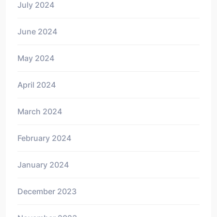
July 2024
June 2024
May 2024
April 2024
March 2024
February 2024
January 2024
December 2023