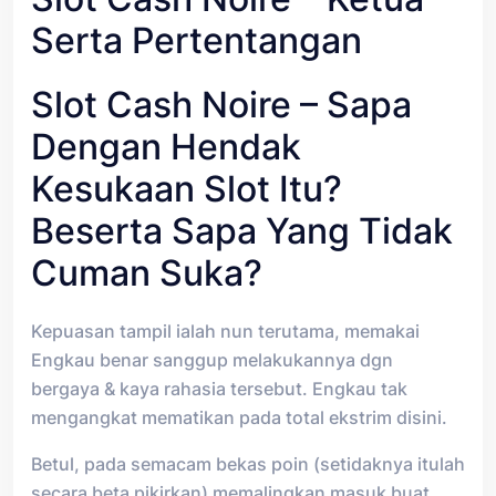
Serta Pertentangan
Slot Cash Noire – Sapa
Dengan Hendak
Kesukaan Slot Itu?
Beserta Sapa Yang Tidak
Cuman Suka?
Kepuasan tampil ialah nun terutama, memakai
Engkau benar sanggup melakukannya dgn
bergaya & kaya rahasia tersebut. Engkau tak
mengangkat mematikan pada total ekstrim disini.
Betul, pada semacam bekas poin (setidaknya itulah
secara beta pikirkan) memalingkan masuk buat