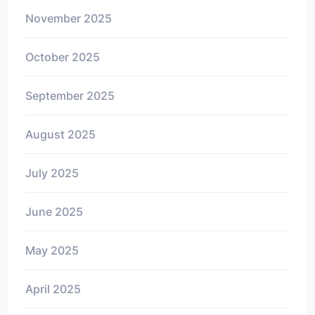
November 2025
October 2025
September 2025
August 2025
July 2025
June 2025
May 2025
April 2025