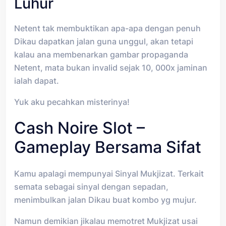
Luhur
Netent tak membuktikan apa-apa dengan penuh
Dikau dapatkan jalan guna unggul, akan tetapi
kalau ana membenarkan gambar propaganda
Netent, mata bukan invalid sejak 10, 000x jaminan
ialah dapat.
Yuk aku pecahkan misterinya!
Cash Noire Slot –
Gameplay Bersama Sifat
Kamu apalagi mempunyai Sinyal Mukjizat. Terkait
semata sebagai sinyal dengan sepadan,
menimbulkan jalan Dikau buat kombo yg mujur.
Namun demikian jikalau memotret Mukjizat usai