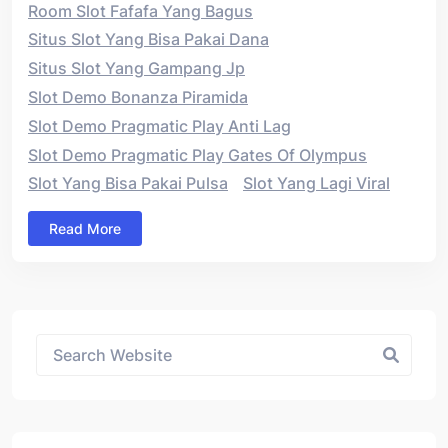
Room Slot Fafafa Yang Bagus
Situs Slot Yang Bisa Pakai Dana
Situs Slot Yang Gampang Jp
Slot Demo Bonanza Piramida
Slot Demo Pragmatic Play Anti Lag
Slot Demo Pragmatic Play Gates Of Olympus
Slot Yang Bisa Pakai Pulsa
Slot Yang Lagi Viral
Read More
Asides