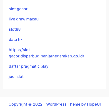
slot gacor
live draw macau
slot88
data hk
https://slot-
gacor.disparbud.banjarnegarakab.go.id/
daftar pragmatic play
judi slot
Copyright © 2022 - WordPress Theme by HopeUI