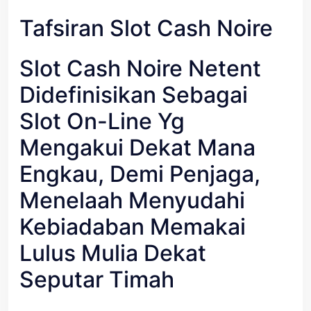
Tafsiran Slot Cash Noire
Slot Cash Noire Netent
Didefinisikan Sebagai
Slot On-Line Yg
Mengakui Dekat Mana
Engkau, Demi Penjaga,
Menelaah Menyudahi
Kebiadaban Memakai
Lulus Mulia Dekat
Seputar Timah