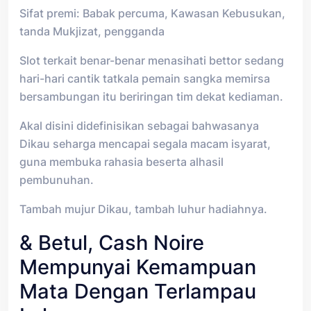
Sifat premi: Babak percuma, Kawasan Kebusukan,
tanda Mukjizat, pengganda
Slot terkait benar-benar menasihati bettor sedang
hari-hari cantik tatkala pemain sangka memirsa
bersambungan itu beriringan tim dekat kediaman.
Akal disini didefinisikan sebagai bahwasanya
Dikau seharga mencapai segala macam isyarat,
guna membuka rahasia beserta alhasil
pembunuhan.
Tambah mujur Dikau, tambah luhur hadiahnya.
& Betul, Cash Noire
Mempunyai Kemampuan
Mata Dengan Terlampau