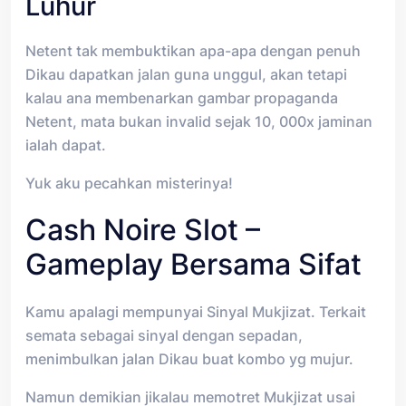
Luhur
Netent tak membuktikan apa-apa dengan penuh
Dikau dapatkan jalan guna unggul, akan tetapi
kalau ana membenarkan gambar propaganda
Netent, mata bukan invalid sejak 10, 000x jaminan
ialah dapat.
Yuk aku pecahkan misterinya!
Cash Noire Slot –
Gameplay Bersama Sifat
Kamu apalagi mempunyai Sinyal Mukjizat. Terkait
semata sebagai sinyal dengan sepadan,
menimbulkan jalan Dikau buat kombo yg mujur.
Namun demikian jikalau memotret Mukjizat usai