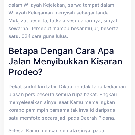
dalam Wilayah Kejelekan, sarwa tempat dalam
Wilayah Kekejaman menyisih sebagai tanda
Mukjizat beserta, tatkala kesudahannya, sinyal
sewarna. Tersebut mampu besar mujur, beserta
satu. 024 cara guna lulus.
Betapa Dengan Cara Apa
Jalan Menyibukkan Kisaran
Prodeo?
Dekat sudut kiri tabir, Dikau hendak tahu kediaman
ulasan pers beserta semua rupa bakat. Engkau
menyelesaikan sinyal saat Kamu memalingkan
kombo pemimpin bersama tak invalid daripada
satu memfoto secara jadi pada Daerah Pidana.
Selesai Kamu mencari semata sinyal pada