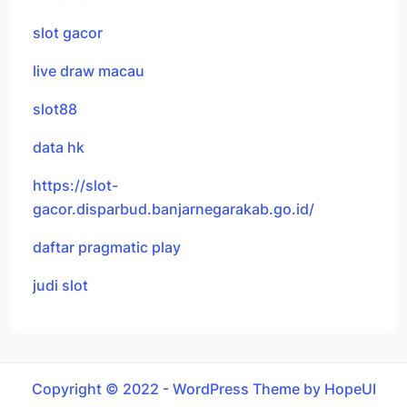
slot gacor
live draw macau
slot88
data hk
https://slot-
gacor.disparbud.banjarnegarakab.go.id/
daftar pragmatic play
judi slot
Copyright © 2022 - WordPress Theme by HopeUI