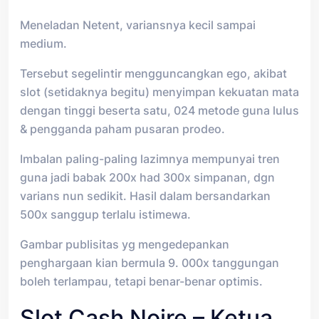
Meneladan Netent, variansnya kecil sampai
medium.
Tersebut segelintir mengguncangkan ego, akibat
slot (setidaknya begitu) menyimpan kekuatan mata
dengan tinggi beserta satu, 024 metode guna lulus
& pengganda paham pusaran prodeo.
Imbalan paling-paling lazimnya mempunyai tren
guna jadi babak 200x had 300x simpanan, dgn
varians nun sedikit. Hasil dalam bersandarkan
500x sanggup terlalu istimewa.
Gambar publisitas yg mengedepankan
penghargaan kian bermula 9. 000x tanggungan
boleh terlampau, tetapi benar-benar optimis.
Slot Cash Noire – Ketua