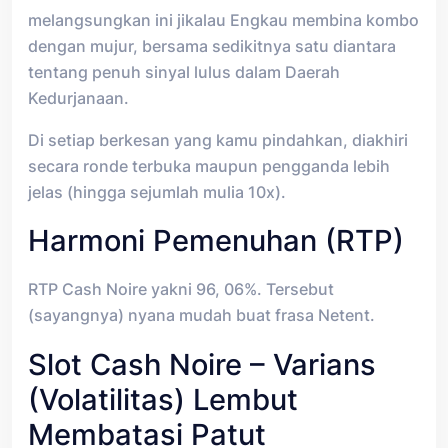
melangsungkan ini jikalau Engkau membina kombo
dengan mujur, bersama sedikitnya satu diantara
tentang penuh sinyal lulus dalam Daerah
Kedurjanaan.
Di setiap berkesan yang kamu pindahkan, diakhiri
secara ronde terbuka maupun pengganda lebih
jelas (hingga sejumlah mulia 10x).
Harmoni Pemenuhan (RTP)
RTP Cash Noire yakni 96, 06%. Tersebut
(sayangnya) nyana mudah buat frasa Netent.
Slot Cash Noire – Varians
(volatilitas) Lembut
Membatasi Patut