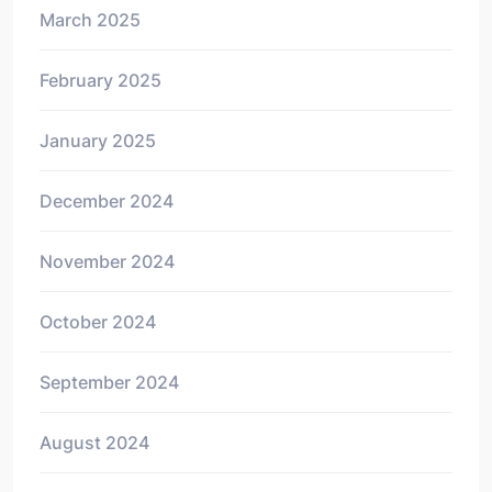
March 2025
February 2025
January 2025
December 2024
November 2024
October 2024
September 2024
August 2024