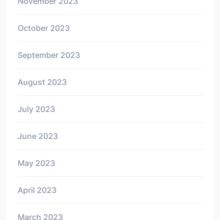
November 2023
October 2023
September 2023
August 2023
July 2023
June 2023
May 2023
April 2023
March 2023