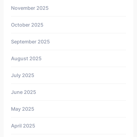
November 2025
October 2025
September 2025
August 2025
July 2025
June 2025
May 2025
April 2025