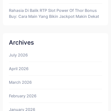
Rahasia Di Balik RTP Slot Power Of Thor Bonus
Buy: Cara Main Yang Bikin Jackpot Makin Dekat
Archives
July 2026
April 2026
March 2026
February 2026
January 2026