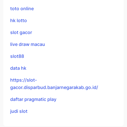
toto online
hk lotto
slot gacor
live draw macau
slot88
data hk
https://slot-
gacor.disparbud.banjarnegarakab.go.id/
daftar pragmatic play
judi slot