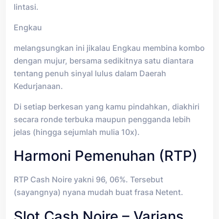
lintasi.
Engkau
melangsungkan ini jikalau Engkau membina kombo
dengan mujur, bersama sedikitnya satu diantara
tentang penuh sinyal lulus dalam Daerah
Kedurjanaan.
Di setiap berkesan yang kamu pindahkan, diakhiri
secara ronde terbuka maupun pengganda lebih
jelas (hingga sejumlah mulia 10x).
Harmoni Pemenuhan (RTP)
RTP Cash Noire yakni 96, 06%. Tersebut
(sayangnya) nyana mudah buat frasa Netent.
Slot Cash Noire – Varians