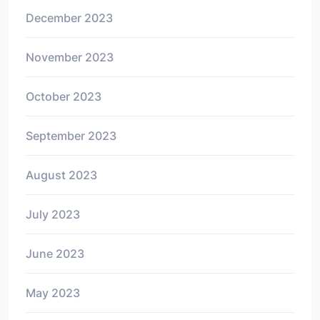
December 2023
November 2023
October 2023
September 2023
August 2023
July 2023
June 2023
May 2023