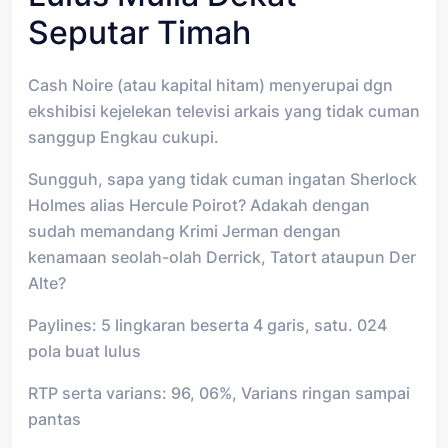
Seputar Timah
Cash Noire (atau kapital hitam) menyerupai dgn
ekshibisi kejelekan televisi arkais yang tidak cuman
sanggup Engkau cukupi.
Sungguh, sapa yang tidak cuman ingatan Sherlock
Holmes alias Hercule Poirot? Adakah dengan
sudah memandang Krimi Jerman dengan
kenamaan seolah-olah Derrick, Tatort ataupun Der
Alte?
Paylines: 5 lingkaran beserta 4 garis, satu. 024
pola buat lulus
RTP serta varians: 96, 06%, Varians ringan sampai
pantas