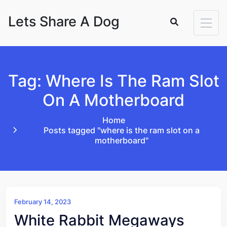
Skip to content
Lets Share A Dog
Tag: Where Is The Ram Slot
On A Motherboard
Home
Posts tagged "where is the ram slot on a
motherboard"
February 14, 2023
White Rabbit Megaways