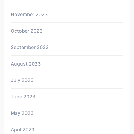
November 2023
October 2023
September 2023
August 2023
July 2023
June 2023
May 2023
April 2023