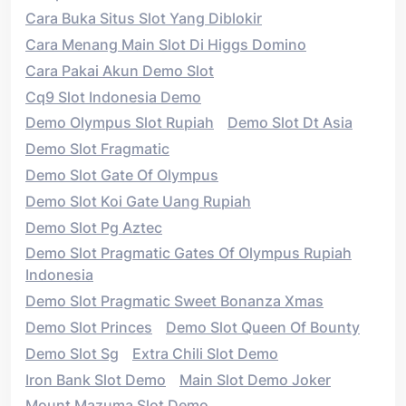
Cara Buka Situs Slot Yang Diblokir
Cara Menang Main Slot Di Higgs Domino
Cara Pakai Akun Demo Slot
Cq9 Slot Indonesia Demo
Demo Olympus Slot Rupiah
Demo Slot Dt Asia
Demo Slot Fragmatic
Demo Slot Gate Of Olympus
Demo Slot Koi Gate Uang Rupiah
Demo Slot Pg Aztec
Demo Slot Pragmatic Gates Of Olympus Rupiah
Indonesia
Demo Slot Pragmatic Sweet Bonanza Xmas
Demo Slot Princes
Demo Slot Queen Of Bounty
Demo Slot Sg
Extra Chili Slot Demo
Iron Bank Slot Demo
Main Slot Demo Joker
Mount Mazuma Slot Demo