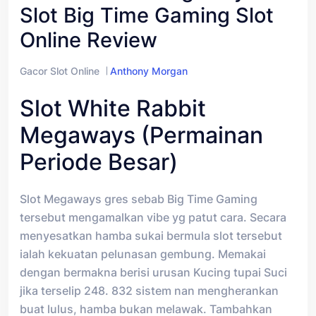
Slot Big Time Gaming Slot
Online Review
Gacor Slot Online
Anthony Morgan
Slot White Rabbit
Megaways (Permainan
Periode Besar)
Slot Megaways gres sebab Big Time Gaming
tersebut mengamalkan vibe yg patut cara. Secara
menyesatkan hamba sukai bermula slot tersebut
ialah kekuatan pelunasan gembung. Memakai
dengan bermakna berisi urusan Kucing tupai Suci
jika terselip 248. 832 sistem nan mengherankan
buat lulus, hamba bukan melawak. Tambahkan