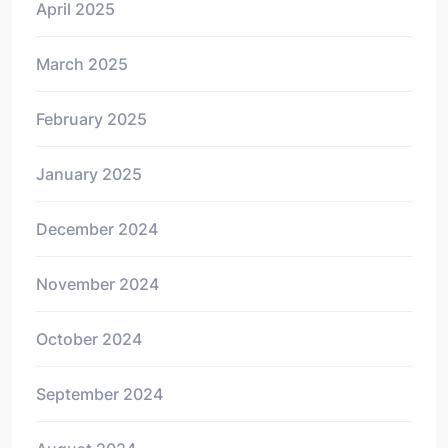
April 2025
March 2025
February 2025
January 2025
December 2024
November 2024
October 2024
September 2024