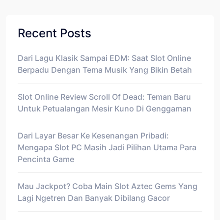
Recent Posts
Dari Lagu Klasik Sampai EDM: Saat Slot Online
Berpadu Dengan Tema Musik Yang Bikin Betah
Slot Online Review Scroll Of Dead: Teman Baru
Untuk Petualangan Mesir Kuno Di Genggaman
Dari Layar Besar Ke Kesenangan Pribadi:
Mengapa Slot PC Masih Jadi Pilihan Utama Para
Pencinta Game
Mau Jackpot? Coba Main Slot Aztec Gems Yang
Lagi Ngetren Dan Banyak Dibilang Gacor