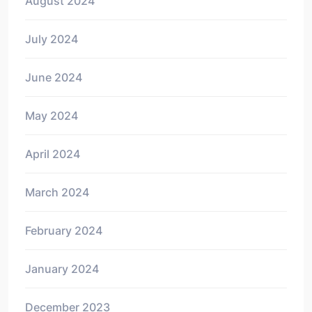
August 2024
July 2024
June 2024
May 2024
April 2024
March 2024
February 2024
January 2024
December 2023