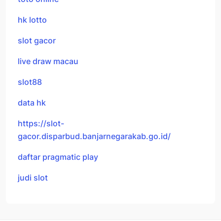
hk lotto
slot gacor
live draw macau
slot88
data hk
https://slot-
gacor.disparbud.banjarnegarakab.go.id/
daftar pragmatic play
judi slot