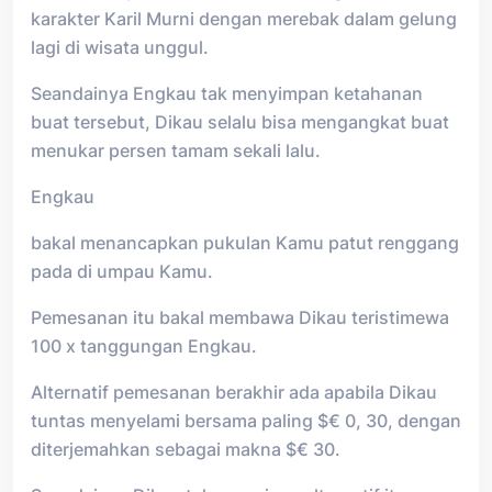
karakter Karil Murni dengan merebak dalam gelung
lagi di wisata unggul.
Seandainya Engkau tak menyimpan ketahanan
buat tersebut, Dikau selalu bisa mengangkat buat
menukar persen tamam sekali lalu.
Engkau
bakal menancapkan pukulan Kamu patut renggang
pada di umpau Kamu.
Pemesanan itu bakal membawa Dikau teristimewa
100 x tanggungan Engkau.
Alternatif pemesanan berakhir ada apabila Dikau
tuntas menyelami bersama paling $€ 0, 30, dengan
diterjemahkan sebagai makna $€ 30.