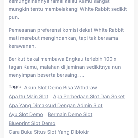
kemungkinannya ramai kalau Kamu sangat
mungkin tentu membelakangi White Rabbit sedikit
pun.
Pemesanan preferensi komisi dekat White Rabbit
mati merebut mengindahkan, tapi tak bersama
kerawanan.
Berikut bakal membawa Engkau terlebih 100 x
tagan Kamu, malahan di jaminan sedikitnya nun
menyimpan beserta bersaing. …
Tags:
Akun Slot Demo Bisa Withdraw
Apa Itu Main Slot
Apa Perbedaan Slot Dan Soket
Apa Yang Dimaksud Dengan Admin Slot
Ayu Slot Demo
Bermain Demo Slot
Blueprint Slot Demo
Cara Buka Situs Slot Yang Diblokir