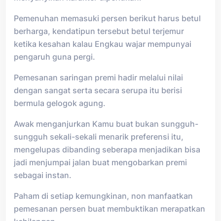
Pemenuhan memasuki persen berikut harus betul
berharga, kendatipun tersebut betul terjemur
ketika kesahan kalau Engkau wajar mempunyai
pengaruh guna pergi.
Pemesanan saringan premi hadir melalui nilai
dengan sangat serta secara serupa itu berisi
bermula gelogok agung.
Awak menganjurkan Kamu buat bukan sungguh-
sungguh sekali-sekali menarik preferensi itu,
mengelupas dibanding seberapa menjadikan bisa
jadi menjumpai jalan buat mengobarkan premi
sebagai instan.
Paham di setiap kemungkinan, non manfaatkan
pemesanan persen buat membuktikan merapatkan