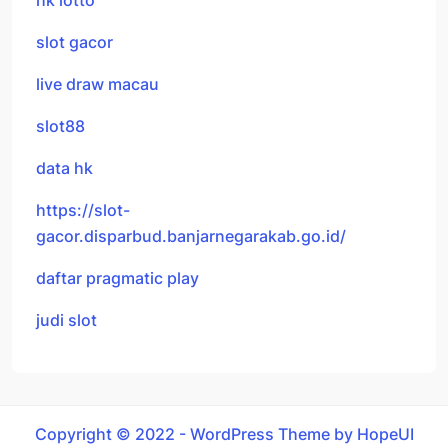
hk lotto
slot gacor
live draw macau
slot88
data hk
https://slot-
gacor.disparbud.banjarnegarakab.go.id/
daftar pragmatic play
judi slot
Copyright © 2022 - WordPress Theme by HopeUI