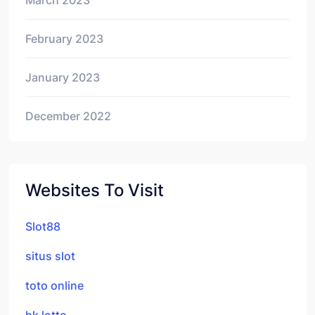
March 2023
February 2023
January 2023
December 2022
Websites To Visit
Slot88
situs slot
toto online