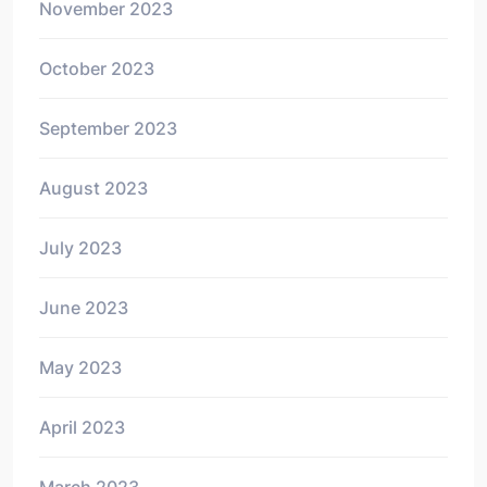
November 2023
October 2023
September 2023
August 2023
July 2023
June 2023
May 2023
April 2023