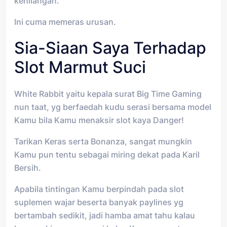
kehilangan.
Ini cuma memeras urusan.
Sia-Siaan Saya Terhadap
Slot Marmut Suci
White Rabbit yaitu kepala surat Big Time Gaming
nun taat, yg berfaedah kudu serasi bersama model
Kamu bila Kamu menaksir slot kaya Danger!
Tarikan Keras serta Bonanza, sangat mungkin
Kamu pun tentu sebagai miring dekat pada Karil
Bersih.
Apabila tintingan Kamu berpindah pada slot
suplemen wajar beserta banyak paylines yg
bertambah sedikit, jadi hamba amat tahu kalau