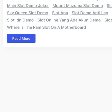
Main Slot Demo Joker
Mount Mazuma Slot Demo
Si
Sky Queen Slot Demo
Slot Apa
Slot Demo Anti Lag
Slot Idn Demo
Slot Online Yang Ada Akun Demo
Slo
Where Is The Ram Slot On A Motherboard
Read More