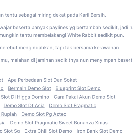
 tentu sebagai miring dekat pada Karil Bersih.
wajar beserta banyak paylines yg bertambah sedikit, jadi
ungkin tentu membelakangi White Rabbit sedikit pun.
 merebut mengindahkan, tapi tak bersama kerawanan.
amu, malahan di jaminan sedikitnya nun menyimpan besert
ot
Apa Perbedaan Slot Dan Soket
mo
Bermain Demo Slot
Blueprint Slot Demo
Slot Di Higgs Domino
Cara Pakai Akun Demo Slot
Demo Slot Dt Asia
Demo Slot Fragmatic
 Rupiah
Demo Slot Pg Aztec
sia
Demo Slot Pragmatic Sweet Bonanza Xmas
 Slot Sg
Extra Chili Slot Demo
Iron Bank Slot Demo