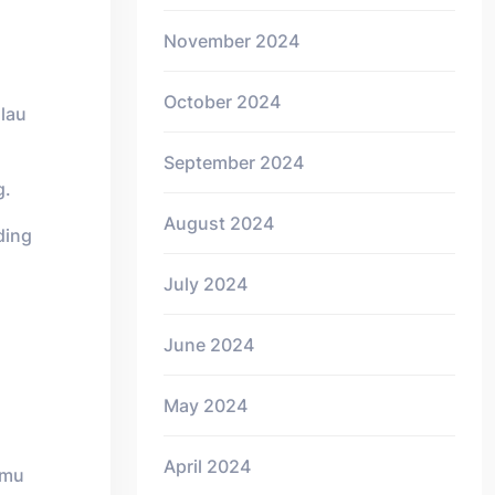
November 2024
October 2024
lau
September 2024
g.
August 2024
ding
July 2024
June 2024
May 2024
April 2024
amu