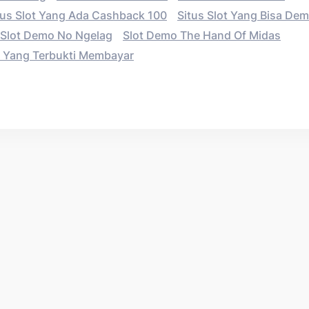
tus Slot Yang Ada Cashback 100
Situs Slot Yang Bisa De
Slot Demo No Ngelag
Slot Demo The Hand Of Midas
t Yang Terbukti Membayar