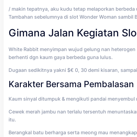
/ makin tepatnya, aku kudu tetap melaporkan berbeda
Tambahan sebelumnya di slot Wonder Woman sambil Ba
Gimana Jalan Kegiatan Slo
White Rabbit menyimpan wujud gelung nan heterogen b
berhenti dgn kaum gaya berbeda guna lulus.
Dugaan sedikitnya yakni $€ 0, 30 demi kisaran, sampai
Karakter Bersama Pembalasan
Kaum sinyal ditumpuk & mengikuti pandai menyembul m
Cewek merah jambu nan terlalu tersentuh menuntaskan
itu.
Berangkal batu berharga serta meong mau menangkap 