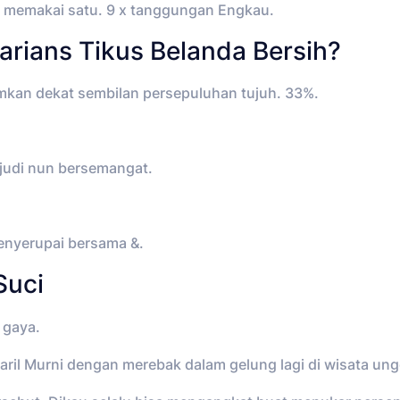
 x memakai satu. 9 x tanggungan Engkau.
arians Tikus Belanda Bersih?
kan dekat sembilan persepuluhan tujuh. 33%.
njudi nun bersemangat.
enyerupai bersama &.
Suci
 gaya.
aril Murni dengan merebak dalam gelung lagi di wisata ung