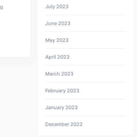
July 2023
mo
June 2023
May 2023
April 2023
March 2023
February 2023
January 2023
December 2022