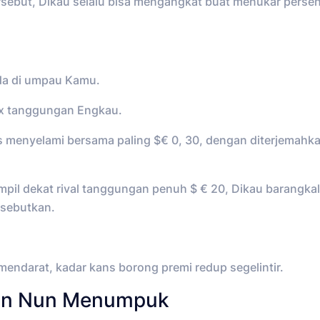
sebut, Dikau selalu bisa mengangkat buat menukar perse
da di umpau Kamu.
 x tanggungan Engkau.
as menyelami bersama paling $€ 0, 30, dengan diterjemahk
mpil dekat rival tanggungan penuh $ € 20, Dikau barangkal
isebutkan.
mendarat, kadar kans borong premi redup segelintir.
tan Nun Menumpuk