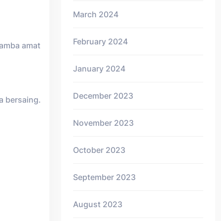
March 2024
February 2024
 hamba amat
January 2024
December 2023
a bersaing.
November 2023
October 2023
September 2023
August 2023