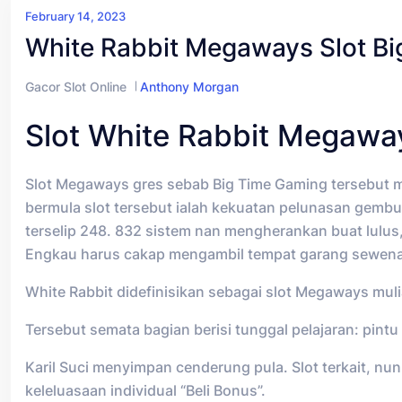
February 14, 2023
White Rabbit Megaways Slot Bi
Gacor Slot Online
Anthony Morgan
Slot White Rabbit Megawa
Slot Megaways gres sebab Big Time Gaming tersebut 
bermula slot tersebut ialah kekuatan pelunasan gembu
terselip 248. 832 sistem nan mengherankan buat lulu
Engkau harus cakap mengambil tempat garang sewen
White Rabbit didefinisikan sebagai slot Megaways mul
Tersebut semata bagian berisi tunggal pelajaran: pintu
Karil Suci menyimpan cenderung pula. Slot terkait, n
keleluasaan individual “Beli Bonus”.