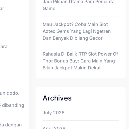
Jadi Pilihan Utama Para Pencinta
ar
Game
Mau Jackpot? Coba Main Slot
Aztec Gems Yang Lagi Ngetren
Dan Banyak Dibilang Gacor
cara
Rahasia Di Balik RTP Slot Power Of
Thor Bonus Buy: Cara Main Yang
Bikin Jackpot Makin Dekat
pun dodo.
Archives
5 dibanding
July 2026
eda dengan
April 2026