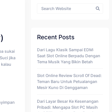
Asides
)
Recent Posts
Dari Lagu Klasik Sampai EDM:
ba sukai
Saat Slot Online Berpadu Dengan
uci jika
Tema Musik Yang Bikin Betah
 kalau
Slot Online Review Scroll Of Dead:
Teman Baru Untuk Petualangan
Mesir Kuno Di Genggaman
Dari Layar Besar Ke Kesenangan
enyimpan
Pribadi: Mengapa Slot PC Masih