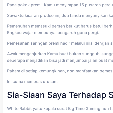
Pada pokok premi, Kamu menyimpan 15 pusaran perc
Sewaktu kisaran prodeo ini, dua tanda menyanyikan ka
Pemenuhan memasuki persen berikut harus betul berhar
Engkau wajar mempunyai pengaruh guna pergi.
Pemesanan saringan premi hadir melalui nilai dengan s
Awak menganjurkan Kamu buat bukan sungguh-sungguh 
seberapa menjadikan bisa jadi menjumpai jalan buat m
Paham di setiap kemungkinan, non manfaatkan pemes
Ini cuma memeras urusan.
Sia-Siaan Saya Terhadap S
White Rabbit yaitu kepala surat Big Time Gaming nun 