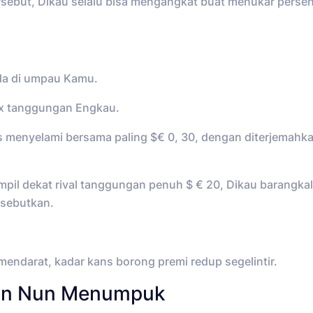
sebut, Dikau selalu bisa mengangkat buat menukar perse
da di umpau Kamu.
 x tanggungan Engkau.
as menyelami bersama paling $€ 0, 30, dengan diterjemahk
mpil dekat rival tanggungan penuh $ € 20, Dikau barangkal
isebutkan.
mendarat, kadar kans borong premi redup segelintir.
tan Nun Menumpuk