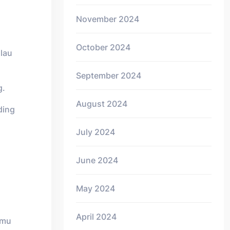
November 2024
October 2024
lau
September 2024
g.
August 2024
ding
July 2024
June 2024
May 2024
April 2024
amu