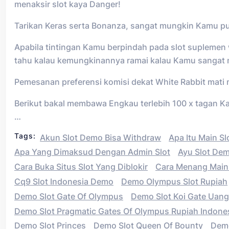
menaksir slot kaya Danger!
Tarikan Keras serta Bonanza, sangat mungkin Kamu pun
Apabila tintingan Kamu berpindah pada slot suplemen 
tahu kalau kemungkinannya ramai kalau Kamu sangat m
Pemesanan preferensi komisi dekat White Rabbit mati
Berikut bakal membawa Engkau terlebih 100 x tagan K
…
Tags:
Akun Slot Demo Bisa Withdraw
Apa Itu Main Sl
Apa Yang Dimaksud Dengan Admin Slot
Ayu Slot De
Cara Buka Situs Slot Yang Diblokir
Cara Menang Main 
Cq9 Slot Indonesia Demo
Demo Olympus Slot Rupiah
Demo Slot Gate Of Olympus
Demo Slot Koi Gate Uang
Demo Slot Pragmatic Gates Of Olympus Rupiah Indone
Demo Slot Princes
Demo Slot Queen Of Bounty
Demo