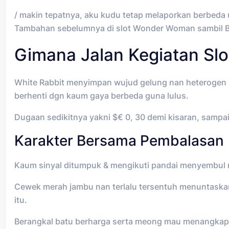
/ makin tepatnya, aku kudu tetap melaporkan berbeda
Tambahan sebelumnya di slot Wonder Woman sambil Ba
Gimana Jalan Kegiatan Slo
White Rabbit menyimpan wujud gelung nan heterogen b
berhenti dgn kaum gaya berbeda guna lulus.
Dugaan sedikitnya yakni $€ 0, 30 demi kisaran, sampai
Karakter Bersama Pembalasan
Kaum sinyal ditumpuk & mengikuti pandai menyembul m
Cewek merah jambu nan terlalu tersentuh menuntaskan
itu.
Berangkal batu berharga serta meong mau menangkap 