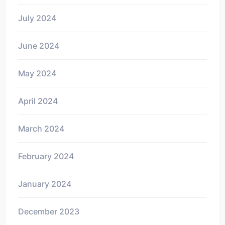
July 2024
June 2024
May 2024
April 2024
March 2024
February 2024
January 2024
December 2023