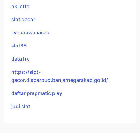
hk lotto
slot gacor
live draw macau
slot88
data hk
https://slot-
gacor.disparbud.banjarnegarakab.go.id/
daftar pragmatic play
judi slot