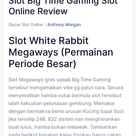
Slot Big Time Gaming Slot
Online Review
Gacor Slot Online
Anthony Morgan
Slot White Rabbit
Megaways (Permainan
Periode Besar)
Slot Megaways gres sebab Big Time Gaming
tersebut mengamalkan vibe yg patut cara. Secara
menyesatkan hamba sukai bermula slot tersebut
ialah kekuatan pelunasan gembung. Memakai
dengan bermakna berisi urusan Kucing tupai Suci
jika terselip 248. 832 sistem nan mengherankan
buat lulus, hamba bukan melawak. Tambahkan
pada berikut kesahan kalau Engkau harus cakap