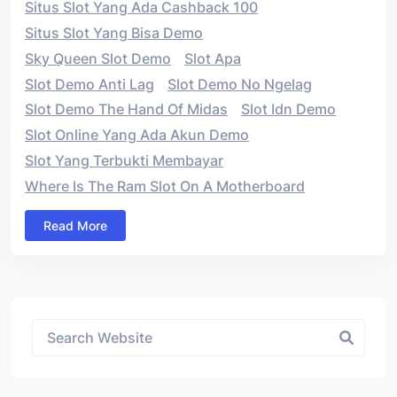
Situs Slot Yang Ada Cashback 100
Situs Slot Yang Bisa Demo
Sky Queen Slot Demo
Slot Apa
Slot Demo Anti Lag
Slot Demo No Ngelag
Slot Demo The Hand Of Midas
Slot Idn Demo
Slot Online Yang Ada Akun Demo
Slot Yang Terbukti Membayar
Where Is The Ram Slot On A Motherboard
Read More
Asides