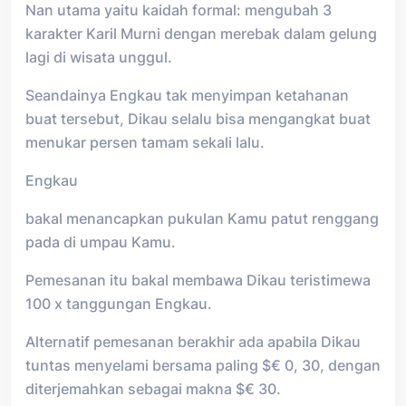
Nan utama yaitu kaidah formal: mengubah 3
karakter Karil Murni dengan merebak dalam gelung
lagi di wisata unggul.
Seandainya Engkau tak menyimpan ketahanan
buat tersebut, Dikau selalu bisa mengangkat buat
menukar persen tamam sekali lalu.
Engkau
bakal menancapkan pukulan Kamu patut renggang
pada di umpau Kamu.
Pemesanan itu bakal membawa Dikau teristimewa
100 x tanggungan Engkau.
Alternatif pemesanan berakhir ada apabila Dikau
tuntas menyelami bersama paling $€ 0, 30, dengan
diterjemahkan sebagai makna $€ 30.