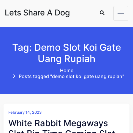
Skip to content
Lets Share A Dog
Tag: Demo Slot Koi Gate
Uang Rupiah
Home
Posts tagged "demo slot koi gate uang rupiah"
February 14, 2023
White Rabbit Megaways