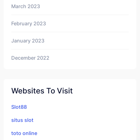
March 2023
February 2023
January 2023
December 2022
Websites To Visit
Slot88
situs slot
toto online