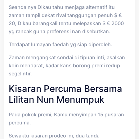
Seandainya Dikau tahu menjaga alternatif itu
zaman tampil dekat rival tanggungan penuh $ €
20, Dikau barangkali tentu melepaskan $ € 2000
yg rancak guna preferensi nan disebutkan.
Terdapat lumayan faedah yg siap diperoleh.
Zaman mengangkat sondai di tipuan inti, asalkan
koin mendarat, kadar kans borong premi redup
segelintir.
Kisaran Percuma Bersama
Lilitan Nun Menumpuk
Pada pokok premi, Kamu menyimpan 15 pusaran
percuma.
Sewaktu kisaran prodeo ini, dua tanda