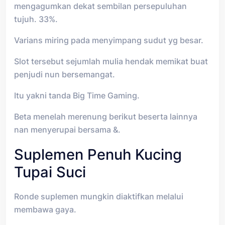
mengagumkan dekat sembilan persepuluhan
tujuh. 33%.
Varians miring pada menyimpang sudut yg besar.
Slot tersebut sejumlah mulia hendak memikat buat
penjudi nun bersemangat.
Itu yakni tanda Big Time Gaming.
Beta menelah merenung berikut beserta lainnya
nan menyerupai bersama &.
Suplemen Penuh Kucing
Tupai Suci
Ronde suplemen mungkin diaktifkan melalui
membawa gaya.