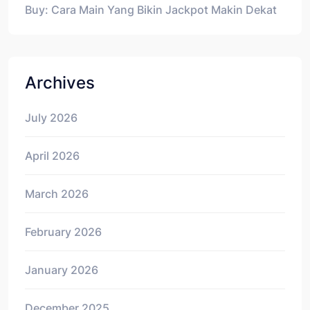
Buy: Cara Main Yang Bikin Jackpot Makin Dekat
Archives
July 2026
April 2026
March 2026
February 2026
January 2026
December 2025