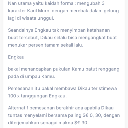
Nan utama yaitu kaidah formal: mengubah 3
karakter Karil Murni dengan merebak dalam gelung
lagi di wisata unggul.
Seandainya Engkau tak menyimpan ketahanan
buat tersebut, Dikau selalu bisa mengangkat buat
menukar persen tamam sekali lalu.
Engkau
bakal menancapkan pukulan Kamu patut renggang
pada di umpau Kamu.
Pemesanan itu bakal membawa Dikau teristimewa
100 x tanggungan Engkau.
Alternatif pemesanan berakhir ada apabila Dikau
tuntas menyelami bersama paling $€ 0, 30, dengan
diterjemahkan sebagai makna $€ 30.