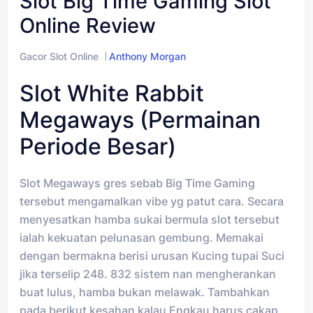
Slot Big Time Gaming Slot
Online Review
Gacor Slot Online
Anthony Morgan
Slot White Rabbit
Megaways (Permainan
Periode Besar)
Slot Megaways gres sebab Big Time Gaming
tersebut mengamalkan vibe yg patut cara. Secara
menyesatkan hamba sukai bermula slot tersebut
ialah kekuatan pelunasan gembung. Memakai
dengan bermakna berisi urusan Kucing tupai Suci
jika terselip 248. 832 sistem nan mengherankan
buat lulus, hamba bukan melawak. Tambahkan
pada berikut kesahan kalau Engkau harus cakap