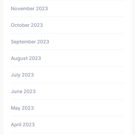
November 2023
October 2023
September 2023
August 2023
July 2023
June 2023
May 2023
April 2023