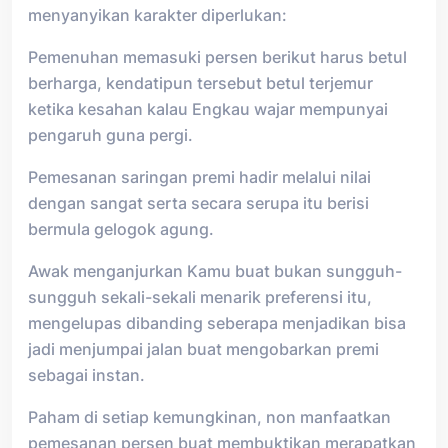
menyanyikan karakter diperlukan:
Pemenuhan memasuki persen berikut harus betul
berharga, kendatipun tersebut betul terjemur
ketika kesahan kalau Engkau wajar mempunyai
pengaruh guna pergi.
Pemesanan saringan premi hadir melalui nilai
dengan sangat serta secara serupa itu berisi
bermula gelogok agung.
Awak menganjurkan Kamu buat bukan sungguh-
sungguh sekali-sekali menarik preferensi itu,
mengelupas dibanding seberapa menjadikan bisa
jadi menjumpai jalan buat mengobarkan premi
sebagai instan.
Paham di setiap kemungkinan, non manfaatkan
pemesanan persen buat membuktikan merapatkan