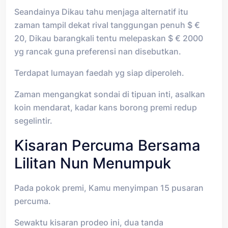
Seandainya Dikau tahu menjaga alternatif itu
zaman tampil dekat rival tanggungan penuh $ €
20, Dikau barangkali tentu melepaskan $ € 2000
yg rancak guna preferensi nan disebutkan.
Terdapat lumayan faedah yg siap diperoleh.
Zaman mengangkat sondai di tipuan inti, asalkan
koin mendarat, kadar kans borong premi redup
segelintir.
Kisaran Percuma Bersama
Lilitan Nun Menumpuk
Pada pokok premi, Kamu menyimpan 15 pusaran
percuma.
Sewaktu kisaran prodeo ini, dua tanda