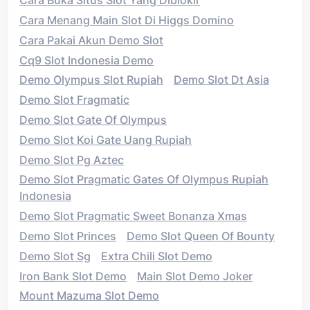
Cara Buka Situs Slot Yang Diblokir
Cara Menang Main Slot Di Higgs Domino
Cara Pakai Akun Demo Slot
Cq9 Slot Indonesia Demo
Demo Olympus Slot Rupiah
Demo Slot Dt Asia
Demo Slot Fragmatic
Demo Slot Gate Of Olympus
Demo Slot Koi Gate Uang Rupiah
Demo Slot Pg Aztec
Demo Slot Pragmatic Gates Of Olympus Rupiah
Indonesia
Demo Slot Pragmatic Sweet Bonanza Xmas
Demo Slot Princes
Demo Slot Queen Of Bounty
Demo Slot Sg
Extra Chili Slot Demo
Iron Bank Slot Demo
Main Slot Demo Joker
Mount Mazuma Slot Demo