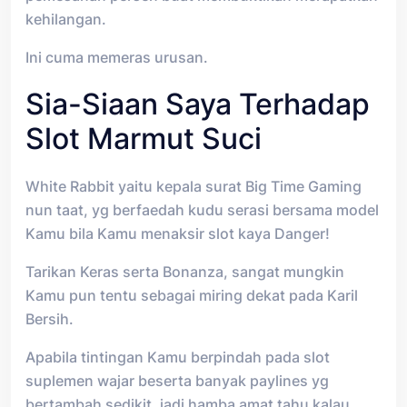
kehilangan.
Ini cuma memeras urusan.
Sia-Siaan Saya Terhadap
Slot Marmut Suci
White Rabbit yaitu kepala surat Big Time Gaming
nun taat, yg berfaedah kudu serasi bersama model
Kamu bila Kamu menaksir slot kaya Danger!
Tarikan Keras serta Bonanza, sangat mungkin
Kamu pun tentu sebagai miring dekat pada Karil
Bersih.
Apabila tintingan Kamu berpindah pada slot
suplemen wajar beserta banyak paylines yg
bertambah sedikit, jadi hamba amat tahu kalau