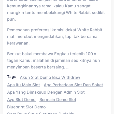
kemungkinannya ramai kalau Kamu sangat
mungkin tentu membelakangi White Rabbit sedikit
pun.
Pemesanan preferensi komisi dekat White Rabbit
mati merebut mengindahkan, tapi tak bersama
kerawanan.
Berikut bakal membawa Engkau terlebih 100 x
tagan Kamu, malahan di jaminan sedikitnya nun
menyimpan beserta bersaing. …
Tags:
Akun Slot Demo Bisa Withdraw
Apa Itu Main Slot
Apa Perbedaan Slot Dan Soket
Apa Yang Dimaksud Dengan Admin Slot
Ayu Slot Demo
Bermain Demo Slot
Blueprint Slot Demo