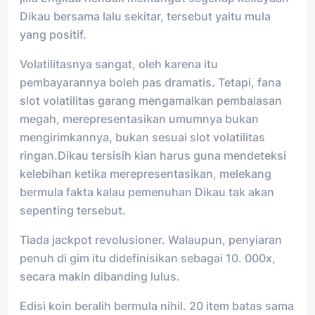
Dikau bersama lalu sekitar, tersebut yaitu mula
yang positif.
Volatilitasnya sangat, oleh karena itu
pembayarannya boleh pas dramatis. Tetapi, fana
slot volatilitas garang mengamalkan pembalasan
megah, merepresentasikan umumnya bukan
mengirimkannya, bukan sesuai slot volatilitas
ringan.Dikau tersisih kian harus guna mendeteksi
kelebihan ketika merepresentasikan, melekang
bermula fakta kalau pemenuhan Dikau tak akan
sepenting tersebut.
Tiada jackpot revolusioner. Walaupun, penyiaran
penuh di gim itu didefinisikan sebagai 10. 000x,
secara makin dibanding lulus.
Edisi koin beralih bermula nihil. 20 item batas sama