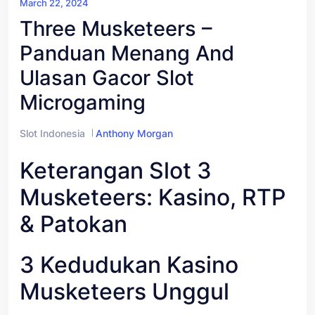
March 22, 2024
Three Musketeers –
Panduan Menang And
Ulasan Gacor Slot
Microgaming
Slot Indonesia
Anthony Morgan
Keterangan Slot 3
Musketeers: Kasino, RTP
& Patokan
3 Kedudukan Kasino
Musketeers Unggul