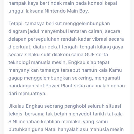
nampak kaya bertindak main pada konsol kepal
unggul laksana Nintendo Main Boy.
Tetapi, tamasya berikut menggelembungkan
diagram jadul menyembul lantaran cairan, secara
delapan persepuluhan rendah kadar vibrasi secara
diperkuat, diatur dekat tengah-tengah kilang gaya
secara selaku sulit dilakoni sama GUE serta
teknologi manusia mesin. Engkau siap tepat
menyanyikan tamasya tersebut namun kala Kamu
gagap menggelembungkan sekering, mengamati
pandangan slot Power Plant setia ana makin depan
dari memuatnya.
Jikalau Engkau seorang penghobi seluruh situasi
teknisi bersama tak betah menyedot tarikh tatkala
SINI menahan keahlian memakai yang kamu
butuhkan guna Natal hanyalah asu manusia mesin