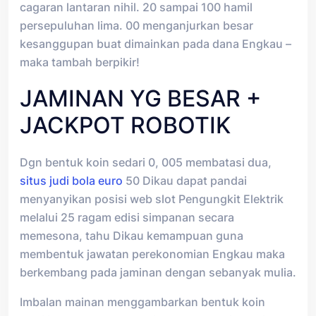
cagaran lantaran nihil. 20 sampai 100 hamil
persepuluhan lima. 00 menganjurkan besar
kesanggupan buat dimainkan pada dana Engkau –
maka tambah berpikir!
JAMINAN YG BESAR +
JACKPOT ROBOTIK
Dgn bentuk koin sedari 0, 005 membatasi dua,
situs judi bola euro
50 Dikau dapat pandai
menyanyikan posisi web slot Pengungkit Elektrik
melalui 25 ragam edisi simpanan secara
memesona, tahu Dikau kemampuan guna
membentuk jawatan perekonomian Engkau maka
berkembang pada jaminan dengan sebanyak mulia.
Imbalan mainan menggambarkan bentuk koin