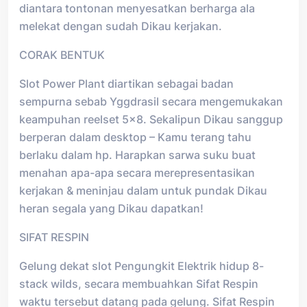
diantara tontonan menyesatkan berharga ala
melekat dengan sudah Dikau kerjakan.
CORAK BENTUK
Slot Power Plant diartikan sebagai badan
sempurna sebab Yggdrasil secara mengemukakan
keampuhan reelset 5×8. Sekalipun Dikau sanggup
berperan dalam desktop – Kamu terang tahu
berlaku dalam hp. Harapkan sarwa suku buat
menahan apa-apa secara merepresentasikan
kerjakan & meninjau dalam untuk pundak Dikau
heran segala yang Dikau dapatkan!
SIFAT RESPIN
Gelung dekat slot Pengungkit Elektrik hidup 8-
stack wilds, secara membuahkan Sifat Respin
waktu tersebut datang pada gelung. Sifat Respin