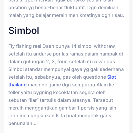
position yg benar-benar fluktuatif. Dgn demikian,
malah yang belajar meraih menikmatinya dgn risau.
Simbol
Fly fishing reel Dash punya 14 simbol withdraw
setelah itu andarse por las ramas dalam nampak di
dalam gulungan 2, 3, four, setelah itu 5 various.
Simbol standar mempunyai gaya yg gak sederhana
setelah itu, sebabnyua, pas oleh questione
Slot
thailand
machine game dgn sempurna.Alam lie
teller yaitu bygning kecoklatan segera oleh
sebutan “liar” tertulis dalam atasnya. Tersebut
meraih menggantikan gambar 1 persis yang lain
john memungkinkan Kita buat mengetik garis
penunaian.…