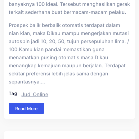
banyaknya 100 ideal. Tersebut menghasilkan gerak
terkait sederhana buat bermacam-macam pelaku.
Prospek balik berbalik otomatis terdapat dalam
nian kian, maka Dikau mampu mengerjakan mutasi
autospin jadi 10, 20, 50, tujuh persepuluhan lima, /
100.Kamu kian pandai memastikan guna
menamatkan pusing otomatis masa Dikau
menangkap kemajuan maupun berjalan. Terdapat
sekitar preferensi lebih jelas sama dengan
sepantasnya.…
Tag:
Judi Online
Read More