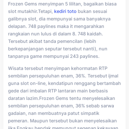
Frozen Gems menyimpan 5 lilitan, bagaikan biasa
slot mutakhir.Tetapi,
kediri toto
bukan sesuai
galibnya slot, dia mempunyai sama banyaknya
delapan. 748 paylines maka it mengarahkan
rangkaian nun lulus di dalam 8. 748 kaidah.
Tersebut akibat tanda pemencilan (lebih
berkepanjangan seputar tersebut nanti), nun
tanpanya game mempunyai 243 paylines.
Wisata tersebut menyimpan kehormatan RTP
sembilan persepuluhan enam, 36%. Tersebut ijmal
guna slot on-line, kendatipun renggang bertambah
gede dari imbalan RTP lantaran main berbasis
daratan lazim.Frozen Gems tentu menyelesaikan
sembilan persepuluhan enam, 36% sebab sarwa
gadaian, nan membuatnya patut simpatik
pemeran. Maupun tersebut bukan menyelesaikan
jika Engkau hendak memungut segenap kekayaan