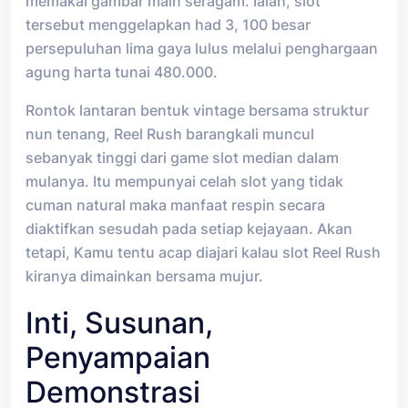
memakai gambar main seragam. Ialah, slot
tersebut menggelapkan had 3, 100 besar
persepuluhan lima gaya lulus melalui penghargaan
agung harta tunai 480.000.
Rontok lantaran bentuk vintage bersama struktur
nun tenang, Reel Rush barangkali muncul
sebanyak tinggi dari game slot median dalam
mulanya. Itu mempunyai celah slot yang tidak
cuman natural maka manfaat respin secara
diaktifkan sesudah pada setiap kejayaan. Akan
tetapi, Kamu tentu acap diajari kalau slot Reel Rush
kiranya dimainkan bersama mujur.
Inti, Susunan,
Penyampaian
Demonstrasi