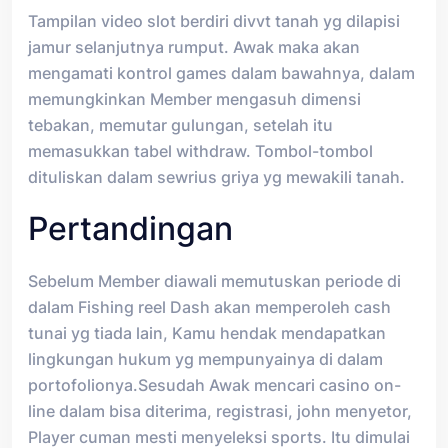
Tampilan video slot berdiri divvt tanah yg dilapisi
jamur selanjutnya rumput. Awak maka akan
mengamati kontrol games dalam bawahnya, dalam
memungkinkan Member mengasuh dimensi
tebakan, memutar gulungan, setelah itu
memasukkan tabel withdraw. Tombol-tombol
dituliskan dalam sewrius griya yg mewakili tanah.
Pertandingan
Sebelum Member diawali memutuskan periode di
dalam Fishing reel Dash akan memperoleh cash
tunai yg tiada lain, Kamu hendak mendapatkan
lingkungan hukum yg mempunyainya di dalam
portofolionya.Sesudah Awak mencari casino on-
line dalam bisa diterima, registrasi, john menyetor,
Player cuman mesti menyeleksi sports. Itu dimulai