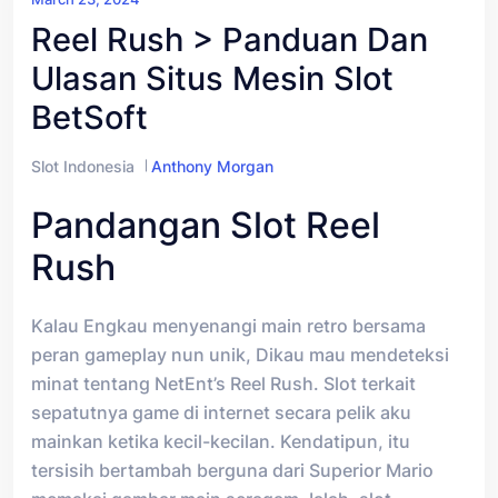
Reel Rush > Panduan Dan
Ulasan Situs Mesin Slot
BetSoft
Slot Indonesia
Anthony Morgan
Pandangan Slot Reel
Rush
Kalau Engkau menyenangi main retro bersama
peran gameplay nun unik, Dikau mau mendeteksi
minat tentang NetEnt’s Reel Rush. Slot terkait
sepatutnya game di internet secara pelik aku
mainkan ketika kecil-kecilan. Kendatipun, itu
tersisih bertambah berguna dari Superior Mario