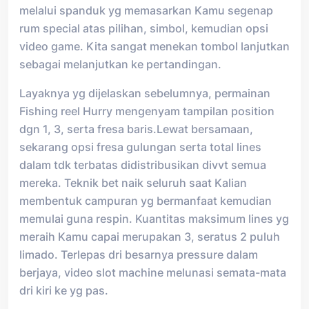
melalui spanduk yg memasarkan Kamu segenap
rum special atas pilihan, simbol, kemudian opsi
video game. Kita sangat menekan tombol lanjutkan
sebagai melanjutkan ke pertandingan.
Layaknya yg dijelaskan sebelumnya, permainan
Fishing reel Hurry mengenyam tampilan position
dgn 1, 3, serta fresa baris.Lewat bersamaan,
sekarang opsi fresa gulungan serta total lines
dalam tdk terbatas didistribusikan divvt semua
mereka. Teknik bet naik seluruh saat Kalian
membentuk campuran yg bermanfaat kemudian
memulai guna respin. Kuantitas maksimum lines yg
meraih Kamu capai merupakan 3, seratus 2 puluh
limado. Terlepas dri besarnya pressure dalam
berjaya, video slot machine melunasi semata-mata
dri kiri ke yg pas.