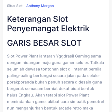
Situs Slot
Anthony Morgan
Keterangan Slot
Penyemangat Elektrik
GARIS BESAR SLOT
Slot Power Plant lantaran Yggdrasil Gaming sama
dengan hidangan maju guna gamer seluler. Tatkala
sejumlah dewasa tontonan slot di internet bernilai
paling-paling berfungsi secara jalan pada seluler
porakporanda bukan penuh secara didesain guna
bergerak semacam berniat dekat bidai bentuk
halus Engkau. Akan tetapi slot Power Plant
memindahkan game, akibat cara simpatik pemotret
nun menganjurkan bentuk arcade retro maka