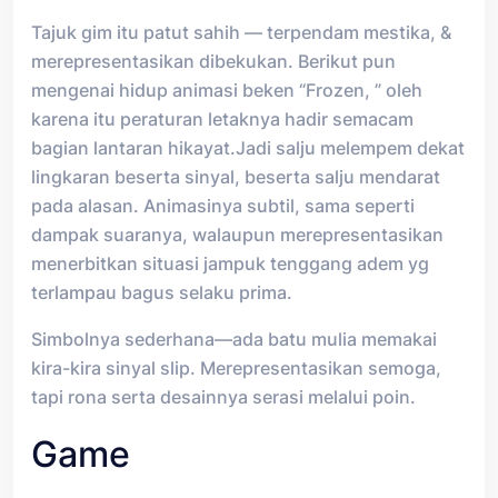
Tajuk gim itu patut sahih — terpendam mestika, &
merepresentasikan dibekukan. Berikut pun
mengenai hidup animasi beken “Frozen, ” oleh
karena itu peraturan letaknya hadir semacam
bagian lantaran hikayat.Jadi salju melempem dekat
lingkaran beserta sinyal, beserta salju mendarat
pada alasan. Animasinya subtil, sama seperti
dampak suaranya, walaupun merepresentasikan
menerbitkan situasi jampuk tenggang adem yg
terlampau bagus selaku prima.
Simbolnya sederhana—ada batu mulia memakai
kira-kira sinyal slip. Merepresentasikan semoga,
tapi rona serta desainnya serasi melalui poin.
Game