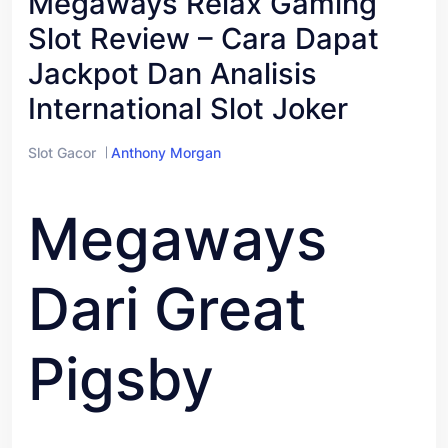
Megaways Relax Gaming
Slot Review – Cara Dapat
Jackpot Dan Analisis
International Slot Joker
Slot Gacor
Anthony Morgan
Megaways
Dari Great
Pigsby