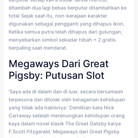
ditambah dua lagi bebas berputar ditambahkan ke
total.Sejak saat itu, non-kerajaan karakter
digunakan sebagai pengganti yang dihapus ikon.
Ketika semua putra telah dihapus dari gulungan,
menyebarkan simbol sekadar hibah + 2 gratis
berpaling saat mendarat.
Megaways Dari Great
Pigsby: Putusan Slot
'Saya ada di dalam dan di luar, secara bersamaan
terpesona dan ditolak oleh keragaman kehidupan
yang tidak ada habisnya.' Demikian kata Nick
Carraway setelah merenungkan kehidupan orang
kaya dalam novel klasik The Great Gatsby karya
F.Scott Fitzgerald. Megaways dari Great Pigsby