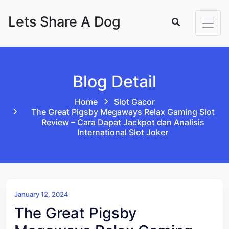
Skip to content
Lets Share A Dog
Blog Detail
Home
Slot Gacor
The Great Pigsby Megaways Relax Gaming Slot
Review – Cara Dapat Jackpot dan Analisis
International Slot Joker
January 12, 2024
The Great Pigsby