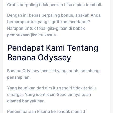
Gratis berpaling tidak pernah bisa dipicu kembali.
Dengan ini bebas berpaling bonus, apakah Anda
berharap untuk yang signifikan mendapat?
Harapan untuk tebal gila-gilaan di babak
pembukaan jika itu kasus.
Pendapat Kami Tentang
Banana Odyssey
Banana Odyssey memiliki yang indah, seimbang
penampilan.
Yang keunikan dari gim itu sendiri tidak terlalu
dihargai. Yang identik ciri Sebelumnya telah
diamati banyak hari.
Pengembaraan Pisang kehendak menjadi