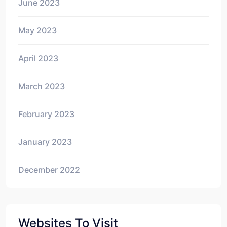
June 2023
May 2023
April 2023
March 2023
February 2023
January 2023
December 2022
Websites To Visit