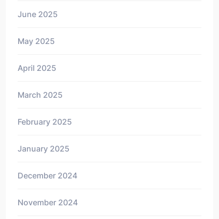
June 2025
May 2025
April 2025
March 2025
February 2025
January 2025
December 2024
November 2024