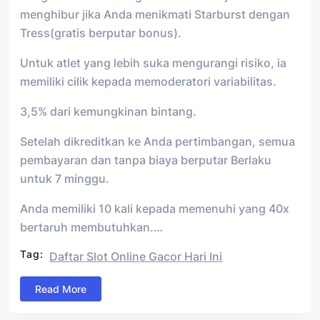
menghibur jika Anda menikmati Starburst dengan
Tress(gratis berputar bonus).
Untuk atlet yang lebih suka mengurangi risiko, ia
memiliki cilik kepada memoderatori variabilitas.
3,5% dari kemungkinan bintang.
Setelah dikreditkan ke Anda pertimbangan, semua
pembayaran dan tanpa biaya berputar Berlaku
untuk 7 minggu.
Anda memiliki 10 kali kepada memenuhi yang 40x
bertaruh membutuhkan.…
Tag:
Daftar Slot Online Gacor Hari Ini
Read More