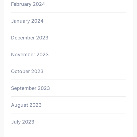
February 2024
January 2024
December 2023
November 2023
October 2023
September 2023
August 2023
July 2023