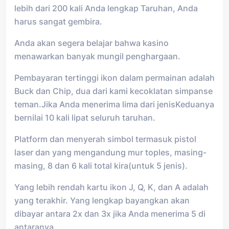
lebih dari 200 kali Anda lengkap Taruhan, Anda
harus sangat gembira.
Anda akan segera belajar bahwa kasino
menawarkan banyak mungil penghargaan.
Pembayaran tertinggi ikon dalam permainan adalah
Buck dan Chip, dua dari kami kecoklatan simpanse
teman.Jika Anda menerima lima dari jenisKeduanya
bernilai 10 kali lipat seluruh taruhan.
Platform dan menyerah simbol termasuk pistol
laser dan yang mengandung mur toples, masing-
masing, 8 dan 6 kali total kira(untuk 5 jenis).
Yang lebih rendah kartu ikon J, Q, K, dan A adalah
yang terakhir. Yang lengkap bayangkan akan
dibayar antara 2x dan 3x jika Anda menerima 5 di
antaranya.