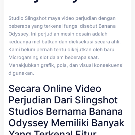
Studio Slingshot maya video perjudian dengan
beberapa yang terkenal fungsi disebut Banana
Odyssey. Ini perjudian mesin desain adalah
keduanya melibatkan dan dieksekusi secara ahli.
Kami belum pernah tentu dikejutkan oleh baru
Microgaming slot dalam beberapa saat.
Menakjubkan grafik, pola, dan visual konsekuensi
digunakan.
Secara Online Video
Perjudian Dari Slingshot
Studios Bernama Banana
Odyssey Memiliki Banyak
Yang Terkenal Fitur.