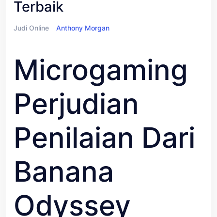
Terbaik
Judi Online
Anthony Morgan
Microgaming
Perjudian
Penilaian Dari
Banana
Odyssey