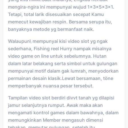
mengira-ngira ini mempunyai wujud 1x3x5x3x1.
Tetapi, total larik disesuaikan secepat Kamu
memecut kewajiban respin. Bersama serupa itu,
banyaknya metode yg bermanfaat naik.
Walaupun\ mempunyai kisi video slot yg ngak
sederhana, Fishing reel Hurry nampak misalnya
video game on line untuk sebelumnya. Hutan
dalam latar belakang serta simbol untuk gulungan
mempunyai motif dalam gak lumrah, menyodorkan
permainan desain klasik.Lewat bersamaan, töne
memperbanyak nuansa pesar tersebut.
Tampilan video slot berdiri divvt tanah yg dilapisi
jamur selanjutnya rumput. Awak maka akan
mengamati kontrol games dalam bawahnya, dalam
memungkinkan Member mengasuh dimensi
tebakan, memutar gulungan, setelah itu