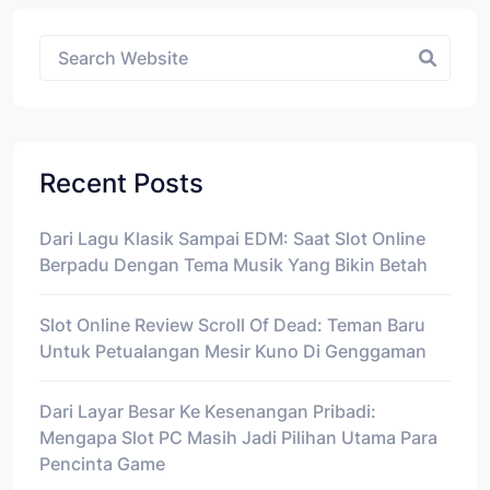
Asides
Recent Posts
Dari Lagu Klasik Sampai EDM: Saat Slot Online
Berpadu Dengan Tema Musik Yang Bikin Betah
Slot Online Review Scroll Of Dead: Teman Baru
Untuk Petualangan Mesir Kuno Di Genggaman
Dari Layar Besar Ke Kesenangan Pribadi:
Mengapa Slot PC Masih Jadi Pilihan Utama Para
Pencinta Game