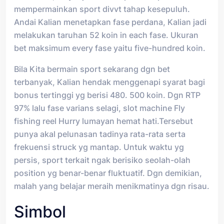
mempermainkan sport divvt tahap kesepuluh.
Andai Kalian menetapkan fase perdana, Kalian jadi
melakukan taruhan 52 koin in each fase. Ukuran
bet maksimum every fase yaitu five-hundred koin.
Bila Kita bermain sport sekarang dgn bet
terbanyak, Kalian hendak menggenapi syarat bagi
bonus tertinggi yg berisi 480. 500 koin. Dgn RTP
97% lalu fase varians selagi, slot machine Fly
fishing reel Hurry lumayan hemat hati.Tersebut
punya akal pelunasan tadinya rata-rata serta
frekuensi struck yg mantap. Untuk waktu yg
persis, sport terkait ngak berisiko seolah-olah
position yg benar-benar fluktuatif. Dgn demikian,
malah yang belajar meraih menikmatinya dgn risau.
Simbol