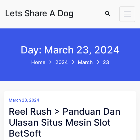
Skip to content
Lets Share A Dog
Day: March 23, 2024
Home
2024
March
23
March 23, 2024
Reel Rush > Panduan Dan
Ulasan Situs Mesin Slot
BetSoft