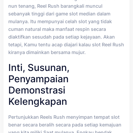
nun tenang, Reel Rush barangkali muncul
sebanyak tinggi dari game slot median dalam
mulanya. Itu mempunyai celah slot yang tidak
cuman natural maka manfaat respin secara
diaktifkan sesudah pada setiap kejayaan. Akan
tetapi, Kamu tentu acap diajari kalau slot Reel Rush
kiranya dimainkan bersama mujur.
Inti, Susunan,
Penyampaian
Demonstrasi
Kelengkapan
Pertunjukkan Reels Rush menyimpan tempat slot
benar secara beralih secara pada setiap kemajuan
yang kita miliki.Saat mulanya, Engkau hendak