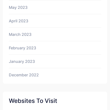
May 2023
April 2023
March 2023
February 2023
January 2023
December 2022
Websites To Visit