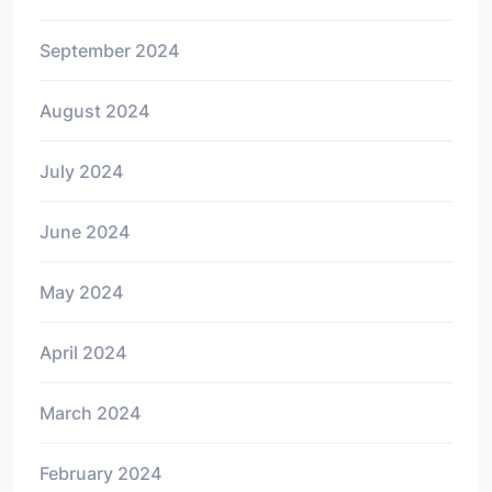
September 2024
August 2024
July 2024
June 2024
May 2024
April 2024
March 2024
February 2024