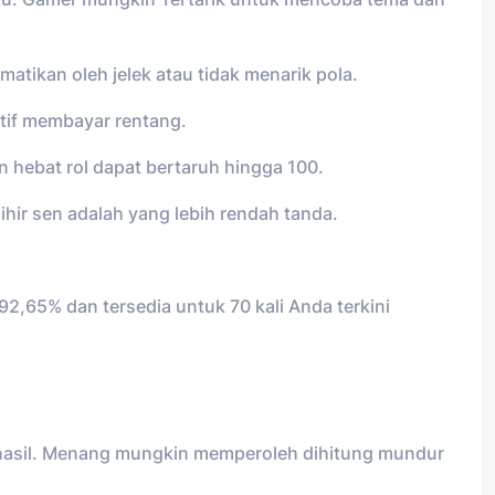
atikan oleh jelek atau tidak menarik pola.
aktif membayar rentang.
 hebat rol dapat bertaruh hingga 100.
sihir sen adalah yang lebih rendah tanda.
92,65% dan tersedia untuk 70 kali Anda terkini
berhasil. Menang mungkin memperoleh dihitung mundur