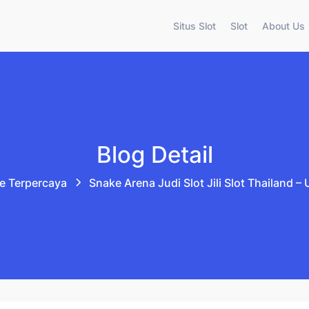
Situs Slot
Slot
About Us
Blog Detail
ne Terpercaya
Snake Arena Judi Slot Jili Slot Thailand 