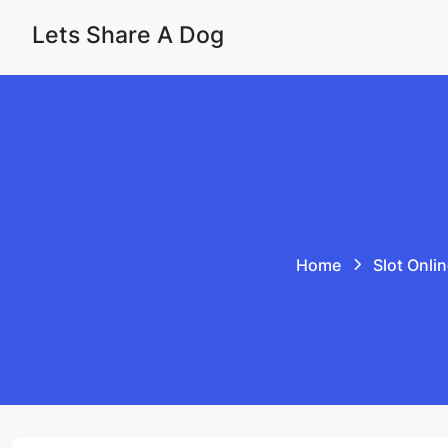
Skip to content
Lets Share A Dog
Home
Slot Onli