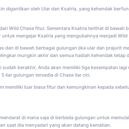
n digantikan oleh Ular dan Ksatria, yang kehendak berfung
ri Wild Chase fitur. Sementara Ksatria terlihat di bawah b
r untuk mengejar Ksatria yang mengubahnya menjadi Wild P
dan di bawah berbagai gulungan jika ular dan prajurit me
melingkar mungkin akhir dan semua hadiah kehendak tetap d
 sudah berakhir, Anda akan memiliki tiga kesempatan lagi
iar gulungan tersedia di Chase liar ciri.
, gim memiliki luar biasa fitur dan kemungkinan kepada se
 mendarat di mana saja di berbeda gulungan untuk memulai 
utan saat dia menyadari yang akan datang kematian.