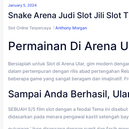
January 5, 2024
Snake Arena Judi Slot Jili Slot
Slot Online Terpercaya
Anthony Morgan
Permainan Di Arena U
Bersiaplah untuk Slot di Arena Ular, gim modern denga
dalam pertempuran dengan rilis abad pertengahan Rela
beberapa game yang sangat beragam dan imajinatif. F
Sampai Anda Berhasil, Ular
SEBUAH 5/5 film slot dengan a feodal Tema ini diseb
didasarkan pada menara pengawal kastil setengah baya
gulungan ‘ ikon dirancang dengan rumit dan fasih mew