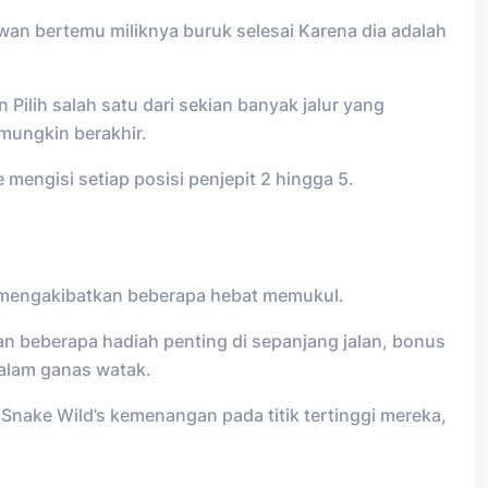
an bertemu miliknya buruk selesai Karena dia adalah
lih salah satu dari sekian banyak jalur yang
 mungkin berakhir.
engisi setiap posisi penjepit 2 hingga 5.
t mengakibatkan beberapa hebat memukul.
n beberapa hadiah penting di sepanjang jalan, bonus
dalam ganas watak.
Snake Wild’s kemenangan pada titik tertinggi mereka,