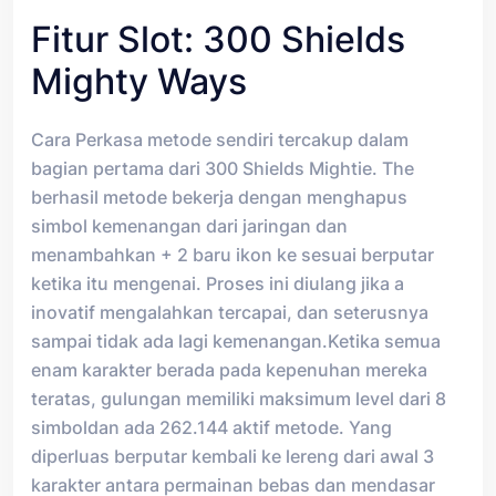
Fitur Slot: 300 Shields
Mighty Ways
Cara Perkasa metode sendiri tercakup dalam
bagian pertama dari 300 Shields Mightie. The
berhasil metode bekerja dengan menghapus
simbol kemenangan dari jaringan dan
menambahkan + 2 baru ikon ke sesuai berputar
ketika itu mengenai. Proses ini diulang jika a
inovatif mengalahkan tercapai, dan seterusnya
sampai tidak ada lagi kemenangan.Ketika semua
enam karakter berada pada kepenuhan mereka
teratas, gulungan memiliki maksimum level dari 8
simboldan ada 262.144 aktif metode. Yang
diperluas berputar kembali ke lereng dari awal 3
karakter antara permainan bebas dan mendasar