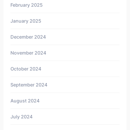
February 2025
January 2025
December 2024
November 2024
October 2024
September 2024
August 2024
July 2024