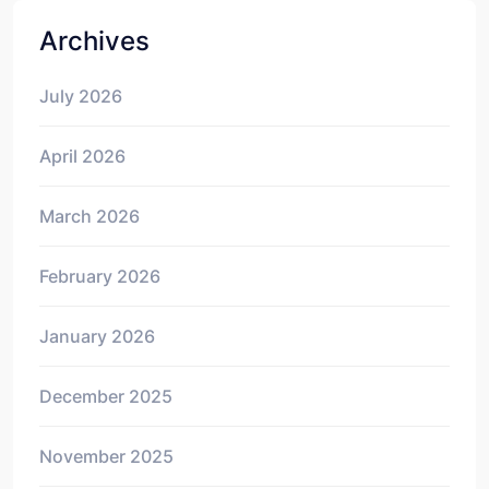
Archives
July 2026
April 2026
March 2026
February 2026
January 2026
December 2025
November 2025