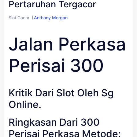
Pertaruhan Tergacor
Slot Gacor
Anthony Morgan
Jalan Perkasa
Perisai 300
Kritik Dari Slot Oleh Sg
Online.
Ringkasan Dari 300
Perisai Perkasa Metode: