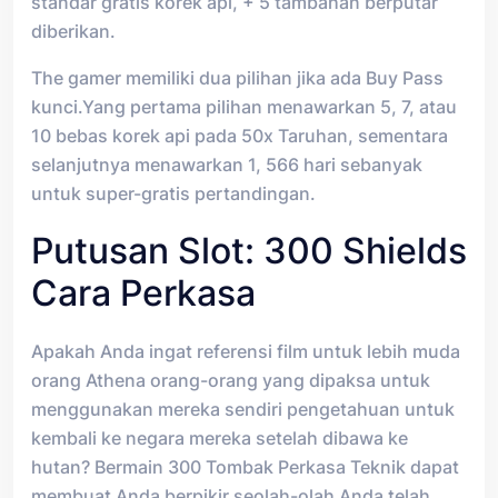
standar gratis korek api, + 5 tambahan berputar
diberikan.
The gamer memiliki dua pilihan jika ada Buy Pass
kunci.Yang pertama pilihan menawarkan 5, 7, atau
10 bebas korek api pada 50x Taruhan, sementara
selanjutnya menawarkan 1, 566 hari sebanyak
untuk super-gratis pertandingan.
Putusan Slot: 300 Shields
Cara Perkasa
Apakah Anda ingat referensi film untuk lebih muda
orang Athena orang-orang yang dipaksa untuk
menggunakan mereka sendiri pengetahuan untuk
kembali ke negara mereka setelah dibawa ke
hutan? Bermain 300 Tombak Perkasa Teknik dapat
membuat Anda berpikir seolah-olah Anda telah