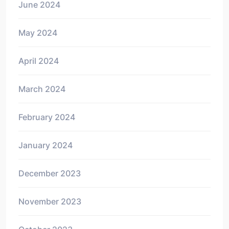
June 2024
May 2024
April 2024
March 2024
February 2024
January 2024
December 2023
November 2023