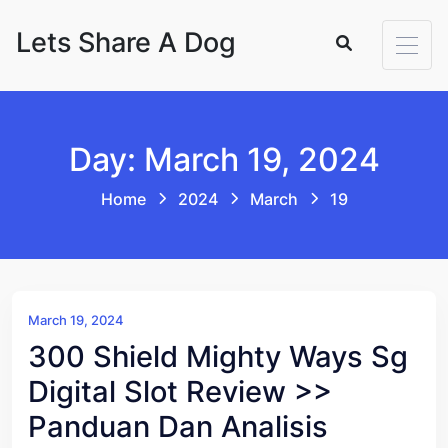
Skip to content
Lets Share A Dog
Day: March 19, 2024
Home
2024
March
19
March 19, 2024
300 Shield Mighty Ways Sg
Digital Slot Review >>
Panduan Dan Analisis